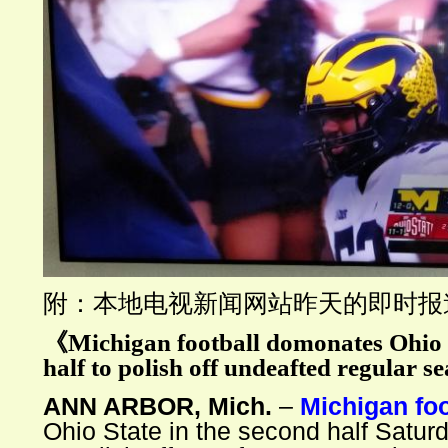
附：本地电视新闻网站昨天的即时报
《
Michigan football domonates Ohio 
half to polish off undeafted regular s
ANN ARBOR, Mich.
–
Michigan foo
Ohio State in the second half Satu