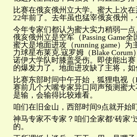
比赛在俄亥俄州立大学。蜜大上次在
22年前了。去年虽也猛宰俄亥俄州
今年专家们都认为蜜大实力稍弱一点
俄亥俄州立是空军（
Passing Ga
蜜大是地面进攻（running game
力球星布莱克.寇罗姆（Blake Cor
诺伊大学队时膝盖受伤。即使能出赛
的爆发力了。地面进攻缺了主将，如
比赛东部时间中午开始，狐狸电视（
赛前几个大嘴专家异口同声预测蜜大
是输，会输得比较难看。
咱们在旧金山，西部时间
9点就开始
神马专家不专家？咱们全家都
‘砖家’
的。