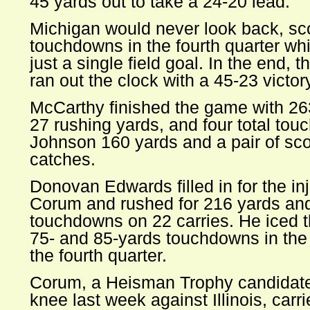
45 yards out to take a 24-20 lead.
Michigan would never look back, sco
touchdowns in the fourth quarter wh
just a single field goal. In the end, 
ran out the clock with a 45-23 victor
McCarthy finished the game with 26
27 rushing yards, and four total to
Johnson 160 yards and a pair of sco
catches.
Donovan Edwards filled in for the in
Corum and rushed for 216 yards an
touchdowns on 22 carries. He iced 
75- and 85-yards touchdowns in the 
the fourth quarter.
Corum, a Heisman Trophy candidate
knee last week against Illinois, carri