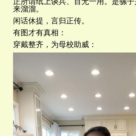
正所谓纸上谈兵、百无一用。是骡子
来溜溜。
闲话休提，言归正传。
有图才有真相：
穿戴整齐，为母校助威：