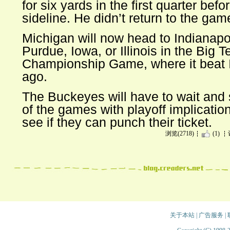
for six yards in the first quarter befo
sideline. He didn’t return to the gam
Michigan will now head to Indianapol
Purdue, Iowa, or Illinois in the Big T
Championship Game, where it beat 
ago.
The Buckeyes will have to wait and 
of the games with playoff implication
see if they can punch their ticket.
浏览(2718)
(1)
关于本站
|
广告服务
|