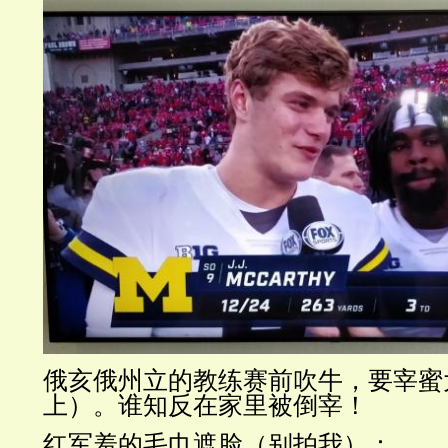
俄亥俄州立的教练赛前吹牛，要宰蜜
上）。谁知反在家里被倒宰！
红军羞的毛巾遮脸（别拍我）：