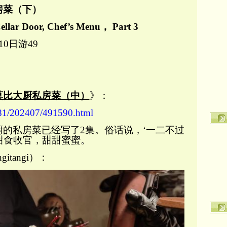
房菜（下）
ellar Door, Chef’s Menu
，
Part
3
10日游49
莫比大厨私房菜（中）
》：
9681/202407/491590.html
厨的私房菜已经写了
2集。俗话说，‘一二不过
甜食收官，甜甜蜜蜜。
gitangi）：