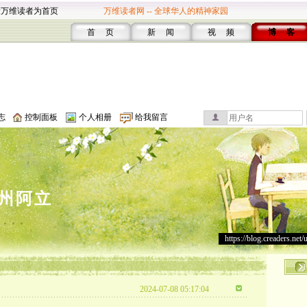
设万维读者为首页
万维读者网 -- 全球华人的精神家园
首 页
新 闻
视 频
博 客
志
控制面板
个人相册
给我留言
州阿立
。。。
https://blog.creaders.net/
）
2024-07-08 05:17:04