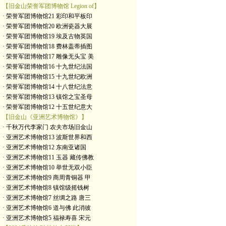
【旧金山荣誉军团博物馆 Legion of】
· 荣誉军团博物馆21 彩印和平板印
· 荣誉军团博物馆20 欧洲瓷器大展
· 荣誉军团博物馆19 埃及古物英国
· 荣誉军团博物馆18 费林盖蒂插图
· 荣誉军团博物馆17 雕像无头宝 美
· 荣誉军团博物馆16 十九世纪法国
· 荣誉军团博物馆15 十九世纪欧洲
· 荣誉军团博物馆14 十八世纪法意
· 荣誉军团博物馆13 镇馆之宝圣母
· 荣誉军团博物馆12 十五世纪意大
【旧金山《亚洲艺术博物馆》】
· 千秋万代李家门 农夫市场旧金山
· 亚洲艺术博物馆13 波斯世界和西
· 亚洲艺术博物馆12 东南亚诸国
· 亚洲艺术博物馆11 玉器 藏传佛教
· 亚洲艺术博物馆10 举世无双小臣
· 亚洲艺术博物馆9 商周青铜器 甲
· 亚洲艺术博物馆8 镇馆级摇钱树
· 亚洲艺术博物馆7 丝绸之路 唐三
· 亚洲艺术博物馆6 道与佛 此消彼
· 亚洲艺术博物馆5 福禄寿喜 宋元