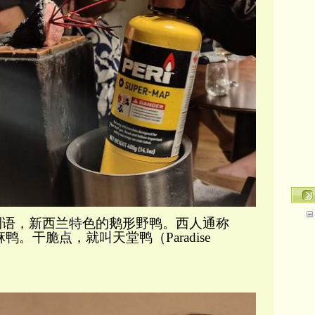
gi是毛利语，新西兰特色的鹅形野鸭。西人通称
天堂赤麻鸭。干脆点，就叫天堂鸭（Paradise
？