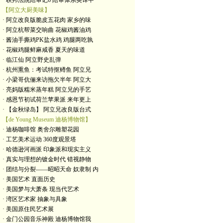
· 联邦法院陪审记6 陪审体系英译中
【阿立大厨美味】
· 阿立改良版脆皮五花肉 家乡的味
· 阿立杭帮菜交响曲 花椒鸡酱油鸡
· 酱油手撕鸡PK盐水鸡 鸡腿两吃孰
· 花椒鸡腿鲜麻咸香 夏天的味道
· 临江仙 阿立野史乱弹
· 杭州熏鱼：考试特抠鳟鱼 阿立兄
· 小梁哥伉俪来访拖欠半年 阿立大
· 亮妈版糯米蒸年糕 阿立兄的手艺
· 感恩节初试荷兰苹果派 来年更上
· 【金秋绿岛】 阿立兄改良版台式
【de Young Museum 迪杨博物馆】
· 迪杨咖啡馆 奥舍尔雕塑花园
· 工艺美术运动 360度观景塔
· 哈德逊河画派 印象派和现实主义
· 真实与理想的镀金时代 错视静物
· 团结与分裂——昭昭天命 奴隶制 内
· 美国艺术 直面历史
· 美国梦与大萧条 现当代艺术
· 湾区艺术家 抽象与具象
· 美国原住民艺术展
· 金门公园音乐神殿 迪杨博物馆我