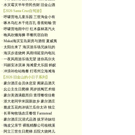
· 水灾霉灾半年劳民伤财 旧金山酒
【2026 Santa Cruz自驾游】
· 呼啸营地儿童乐园 三世淘金小有
· 啄木鸟红木千疮百孔 香蕉蛞蝓 营
· 呼啸营地雨中行 红木森林蒸汽火
· 晚风吹懒海狮 早餐民宿自助
· Makai海滨宝岛厨房与酒馆 夏威夷
· 太阳出来了 海滨游乐场兄妹玩的
· 海滨步道烧烤 风雨绵延室内电玩
· 一夜风雨游乐场无望 迷你高尔夫
· 玛丽安冰淇淋 海滩爱犬乐园 蚂蚁
· 冲浪补给站晚餐 灯塔州立海滩海
【2026 旧金山的小日子系列】
· 豪尔酒庄会员休息室 阖家品酒天
· 幺公主生日爬梯 周岁抓阄艺术细
· 豪尔美酒满载而归 查理餐馆佳肴
· 浙大老同学米国新故乡 豪尔酒庄
· 脆皮五花肉冰镇兰瓜你太诗 独立
· 长草甸牧场农庄餐馆 Farmstead
· 豪尔酒庄沉浸式品酒 拔牙诗妹结
· 嗨皮父亲节 裸瓶精酿公司核桃溪
· 阿立三世生日爬梯 后院大烧烤儿