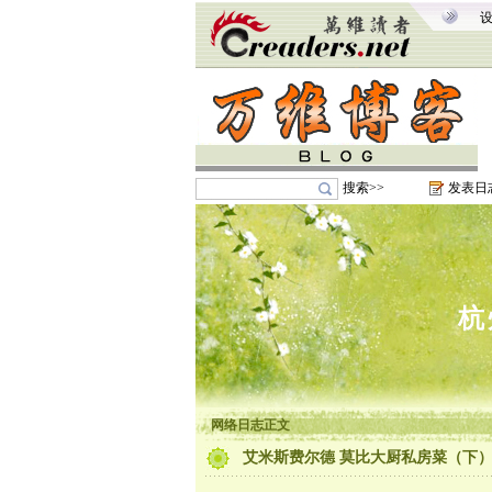
搜索>>
发表日
杭
网络日志正文
艾米斯费尔德 莫比大厨私房菜（下