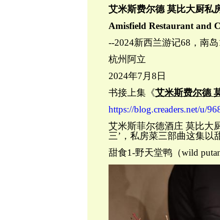
艾米斯费尔德
莫比大厨私
Amisfield Restaurant and C
--2024新西兰游记68，南岛
杭州阿立
2024年7月8日
书接上集《
艾米斯费尔德
https://blog.creaders.net/u/
艾米斯菲尔德酒庄
莫比大
三’，私房菜三部曲这集以
甜食
1-野天堂鸭（wild putan