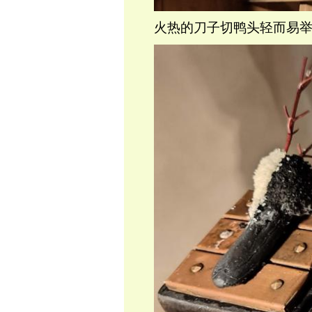
火热的刀子切鸭头轻而易