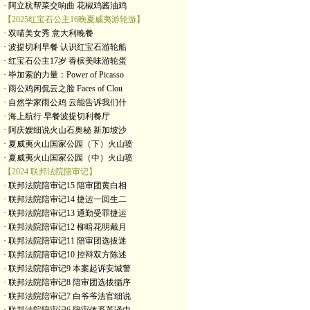
· 阿立杭帮菜交响曲 花椒鸡酱油鸡
【2025红宝石公主16晚夏威夷游轮游】
· 双喵美女秀 意大利晚餐
· 波提切利早餐 认识红宝石游轮船
· 红宝石公主17岁 香槟美味游轮蛋
· 毕加索的力量：Power of Picasso
· 雨公鸡闲侃云之脸 Faces of Clou
· 自然学家雨公鸡 云能告诉我们什
· 海上航行 早餐波提切利餐厅
· 阿庆嫂细说火山石奥秘 新加坡沙
· 夏威夷火山国家公园（下）火山喷
· 夏威夷火山国家公园（中）火山喷
【2024 联邦法院陪审记】
· 联邦法院陪审记15 陪审团黄白相
· 联邦法院陪审记14 捷运一回生二
· 联邦法院陪审记13 通勤受罪捷运
· 联邦法院陪审记12 柳暗花明戴月
· 联邦法院陪审记11 陪审团选拔迷
· 联邦法院陪审记10 控辩双方陈述
· 联邦法院陪审记9 本案起诉安城警
· 联邦法院陪审记8 陪审团选拔循序
· 联邦法院陪审记7 白爷爷法官细说