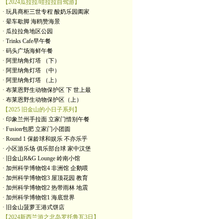
【2024瓜拉拉/哇拉拉自驾游】
· 玩具商柜三世专程 酸奶乐园阖家
· 晕车歇脚 海鸥赞海景
· 瓜拉拉角地区公园
· Trinks Cafe早午餐
· 码头广场海鲜午餐
· 阿里纳角灯塔 （下）
· 阿里纳角灯塔 （中）
· 阿里纳角灯塔 （上）
· 布莱恩野生动物保护区 下 世上最
· 布莱恩野生动物保护区（上）
【2025 旧金山的小日子系列】
· 印象兰州手拉面 立家门惜别午餐
· Fusion包肥 立家门小团圆
· Round 1 保龄球和娱乐 不亦乐乎
· 小区游乐场 俱乐部台球 家中汉堡
· 旧金山R&G Lounge 岭南小馆
· 加州科学博物馆4 非洲馆 企鹅喂
· 加州科学博物馆3 屋顶花园 教育
· 加州科学博物馆2 热带雨林 地震
· 加州科学博物馆1 海底世界
· 旧金山菠萝王港式饼店
【2024新西兰游之北岛罗托鲁瓦3日】