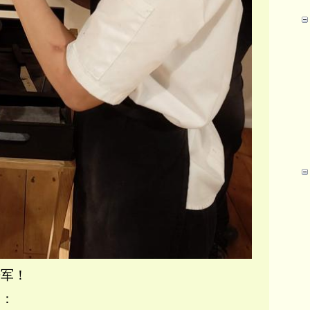
进军！
的：