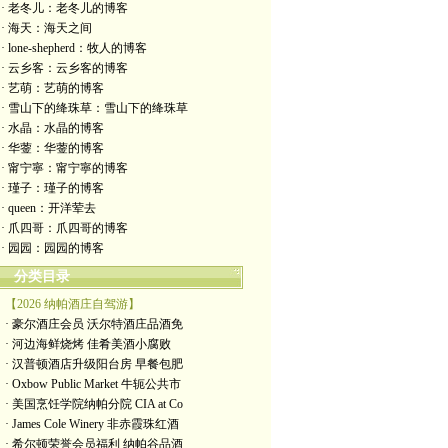
· 老冬儿：老冬儿的博客
· 海天：海天之间
· lone-shepherd：牧人的博客
· 云乡客：云乡客的博客
· 艺萌：艺萌的博客
· 雪山下的绛珠草：雪山下的绛珠草
· 水晶：水晶的博客
· 华蓥：华蓥的博客
· 甯宁寧：甯宁寧的博客
· 瑾子：瑾子的博客
· queen：开洋荤去
· 爪四哥：爪四哥的博客
· 园园：园园的博客
分类目录
【2026 纳帕酒庄自驾游】
· 豪尔酒庄会员 沃尔特酒庄品酒免
· 河边海鲜烧烤 佳肴美酒小腐败
· 汉普顿酒店升级阳台房 早餐包肥
· Oxbow Public Market 牛轭公共市
· 美国烹饪学院纳帕分院 CIA at Co
· James Cole Winery 非赤霞珠红酒
· 希尔顿荣誉会员福利 纳帕谷品酒