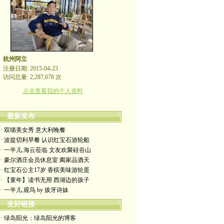
杭州阿立
注册日期: 2015-04-23
访问总量: 2,287,678 次
点击查看我的个人资料
最新发布
· 双喵美女秀 意大利晚餐
· 波提切利早餐 认识红宝石游轮船
· 一半儿.海云莅临 文友欢聚硅谷山
· 豪尔酒庄会员休息室 阖家品酒天
· 红宝石公主17岁 香槟美味游轮蛋
· 【童年】读书无用 西湖边的孩子
· 一半儿.观鸟 by 拔牙诗妹
友好链接
· 绿岛阳光：绿岛阳光的博客