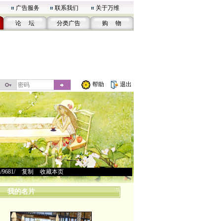
广告服务
联系我们
关于万维
论 坛
分类广告
购 物
帮助
退出
u/9681/
>
复制
>
收藏本页
我的名片