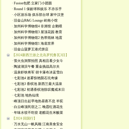
· Fusion包肥 立家门小团圆
· Round 1 保龄球和娱乐 不亦乐乎
· 小区游乐场 俱乐部台球 家中汉堡
· 旧金山R&G Lounge 岭南小馆
· 加州科学博物馆4 非洲馆 企鹅喂
· 加州科学博物馆3 屋顶花园 教育
· 加州科学博物馆2 热带雨林 地震
· 加州科学博物馆1 海底世界
· 旧金山菠萝王港式饼店
【2024新西兰游之北岛罗托鲁瓦3日】
· 萤火虫洞禁拍照 真相且看少女斗
· 陶波湖滨午餐 重金挑战高尔夫
· 温泉虾铁将军 胡卡瀑布冰蓝雪白
· 七彩池4 迷雾惊艳陨石坑奇缘
· 七彩池3 香槟池 新西兰最大温泉
· 七彩池2 初遇香槟池惊叹魔戒末日
· 七彩池 地热仙境
· 峰顶日出起早地热昼夜不息 羊驼
· 白云峰顶民宿之二 晚霞红酒花生
· 年味水饺不吃饺 老醋花生米酸菜
【2024 回国行】
· 万水无山一帆风顺 江南美食安全