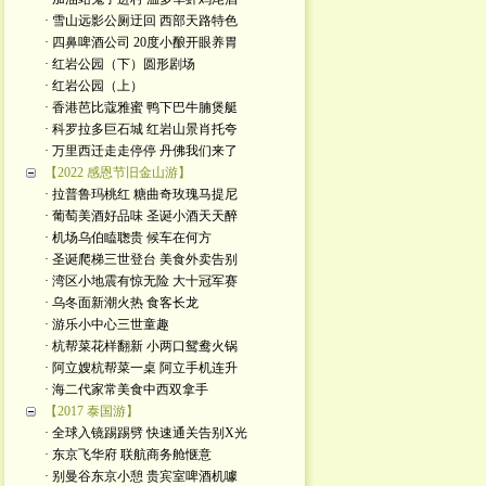
· 雪山远影公厕迂回 西部天路特色
· 四鼻啤酒公司 20度小酿开眼养胃
· 红岩公园（下）圆形剧场
· 红岩公园（上）
· 香港芭比蔻雅蜜 鸭下巴牛腩煲艇
· 科罗拉多巨石城 红岩山景肖托夸
· 万里西迁走走停停 丹佛我们来了
【2022 感恩节旧金山游】
· 拉普鲁玛桃红 糖曲奇玫瑰马提尼
· 葡萄美酒好品味 圣诞小酒天天醉
· 机场乌伯瞌聦贵 候车在何方
· 圣诞爬梯三世登台 美食外卖告别
· 湾区小地震有惊无险 大十冠军赛
· 乌冬面新潮火热 食客长龙
· 游乐小中心三世童趣
· 杭帮菜花样翻新 小两口鸳鸯火锅
· 阿立嫂杭帮菜一桌 阿立手机连升
· 海二代家常美食中西双拿手
【2017 泰国游】
· 全球入镜踢踢劈 快速通关告别X光
· 东京飞华府 联航商务舱惬意
· 别曼谷东京小憩 贵宾室啤酒机噱