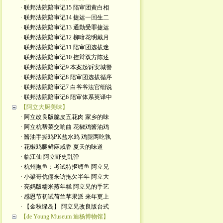
· 联邦法院陪审记15 陪审团黄白相
· 联邦法院陪审记14 捷运一回生二
· 联邦法院陪审记13 通勤受罪捷运
· 联邦法院陪审记12 柳暗花明戴月
· 联邦法院陪审记11 陪审团选拔迷
· 联邦法院陪审记10 控辩双方陈述
· 联邦法院陪审记9 本案起诉安城警
· 联邦法院陪审记8 陪审团选拔循序
· 联邦法院陪审记7 白爷爷法官细说
· 联邦法院陪审记6 陪审体系英译中
【阿立大厨美味】
· 阿立改良版脆皮五花肉 家乡的味
· 阿立杭帮菜交响曲 花椒鸡酱油鸡
· 酱油手撕鸡PK盐水鸡 鸡腿两吃孰
· 花椒鸡腿鲜麻咸香 夏天的味道
· 临江仙 阿立野史乱弹
· 杭州熏鱼：考试特抠鳟鱼 阿立兄
· 小梁哥伉俪来访拖欠半年 阿立大
· 亮妈版糯米蒸年糕 阿立兄的手艺
· 感恩节初试荷兰苹果派 来年更上
· 【金秋绿岛】 阿立兄改良版台式
【de Young Museum 迪杨博物馆】