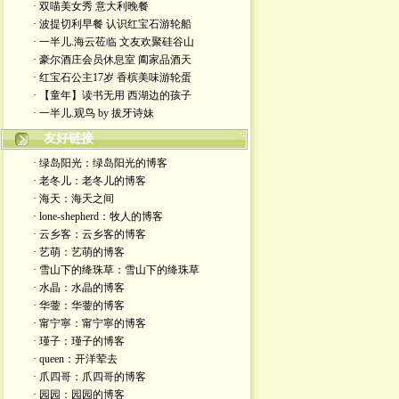
· 双喵美女秀 意大利晚餐
· 波提切利早餐 认识红宝石游轮船
· 一半儿.海云莅临 文友欢聚硅谷山
· 豪尔酒庄会员休息室 阖家品酒天
· 红宝石公主17岁 香槟美味游轮蛋
· 【童年】读书无用 西湖边的孩子
· 一半儿.观鸟 by 拔牙诗妹
友好链接
· 绿岛阳光：绿岛阳光的博客
· 老冬儿：老冬儿的博客
· 海天：海天之间
· lone-shepherd：牧人的博客
· 云乡客：云乡客的博客
· 艺萌：艺萌的博客
· 雪山下的绛珠草：雪山下的绛珠草
· 水晶：水晶的博客
· 华蓥：华蓥的博客
· 甯宁寧：甯宁寧的博客
· 瑾子：瑾子的博客
· queen：开洋荤去
· 爪四哥：爪四哥的博客
· 园园：园园的博客