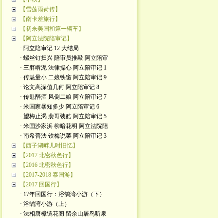
【雪莲雨荷传】
【南卡差旅行】
【初来美国和第一辆车】
【阿立法院陪审记】
· 阿立陪审记 12 大结局
· 螺丝钉扫兴 陪审员推敲 阿立陪审
· 三胖啃泥 法律操心 阿立陪审记 1
· 传魁量小 二娘铁窗 阿立陪审记 9
· 论文高深值几何 阿立陪审记 8
· 传魁醉酒 风倒二娘 阿立陪审记 7
· 米国家暴知多少 阿立陪审记 6
· 望梅止渴 裴哥装酷 阿立陪审记 5
· 米国沙家浜 柳暗花明 阿立法院陪
· 南希普法 铁梅说菜 阿立陪审记 3
【西子湖畔儿时旧忆】
【2017 北密秋色行】
【2016 北密秋色行】
【2017-2018 泰国游】
【2017 回国行】
· 17年回国行：浴鹄湾小游（下）
· 浴鹄湾小游（上）
· 法相唐樟镜花阁 留余山居鸟听泉