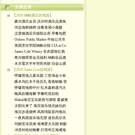
分类目录
【2026 纳帕酒庄自驾游】
· 豪尔酒庄会员 沃尔特酒庄品酒免
· 河边海鲜烧烤 佳肴美酒小腐败
· 汉普顿酒店升级阳台房 早餐包肥
· Oxbow Public Market 牛轭公共市
· 美国烹饪学院纳帕分院 CIA at Co
· James Cole Winery 非赤霞珠红酒
· 希尔顿荣誉会员福利 纳帕谷品酒
· 水灾霉灾半年劳民伤财 旧金山酒
【2026 Santa Cruz自驾游】
· 呼啸营地儿童乐园 三世淘金小有
· 啄木鸟红木千疮百孔 香蕉蛞蝓 营
· 呼啸营地雨中行 红木森林蒸汽火
· 晚风吹懒海狮 早餐民宿自助
· Makai海滨宝岛厨房与酒馆 夏威夷
· 太阳出来了 海滨游乐场兄妹玩的
· 海滨步道烧烤 风雨绵延室内电玩
· 一夜风雨游乐场无望 迷你高尔夫
· 玛丽安冰淇淋 海滩爱犬乐园 蚂蚁
· 冲浪补给站晚餐 灯塔州立海滩海