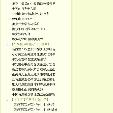
· 奥克兰最后的午餐 海鸥狡猾云兄
· 十五的月亮十六圆
· 一树山 娘惹酒家小红践行宴
· 伊甸山 Mt Eden
· 奥克兰大学走马观花
· 阿尔伯特公园 Albert Park
· 戴文波特炮台
· 维多利亚山 俯瞰奥克兰
【2024 旧金山的小日子系列】
· 新西兰长相思加州香槟 土洋结合
· 小小阿立圣诞烧烤 烟熏火鸡烤牛
· 平安夜吉祥 鸳鸯火锅成双
· 平安前夜中西美食 大杂烩小欢喜
· 新居老糠兜亲家来访 杭帮菜迎圣
· 山姆诗儿童厨房烤鸡 饿螺蛳河老
· 亚马逊黑五促销 梦之旅吸尘拖地
· 蜜大打虎四连胜 半码啤酒屋干杯
· 空巢旧金山 感恩熏火鸡
· 中国按摩器点赞 上海二妹浓缩咖
【《诗词读写丛话》张中行】
· 《诗词读写丛话》张中行《附录
· 《诗词读写丛话》张中行《附编 6