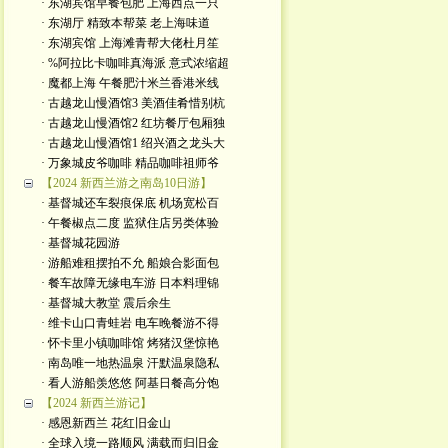
· 东湖宾馆早餐包肥 上海西点一只
· 东湖厅 精致本帮菜 老上海味道
· 东湖宾馆 上海滩青帮大佬杜月笙
· %阿拉比卡咖啡真海派 意式浓缩超
· 魔都上海 午餐肥汁米兰香港米线
· 古越龙山慢酒馆3 美酒佳肴惜别杭
· 古越龙山慢酒馆2 红坊餐厅包厢独
· 古越龙山慢酒馆1 绍兴酒之龙头大
· 万象城皮爷咖啡 精品咖啡祖师爷
【2024 新西兰游之南岛10日游】
· 基督城还车裂痕保底 机场宽松百
· 午餐椒点二度 监狱住店另类体验
· 基督城花园游
· 游船难租摆拍不允 船娘合影面包
· 餐车故障无缘电车游 日本料理锦
· 基督城大教堂 震后余生
· 维卡山口青蛙岩 电车晚餐游不得
· 怀卡里小镇咖啡馆 烤猪汉堡惊艳
· 南岛唯一地热温泉 汗默温泉隐私
· 看人游船羡悠悠 阿基日餐高分饱
【2024 新西兰游记】
· 感恩新西兰 花红旧金山
· 全球入境一路顺风 满载而归旧金