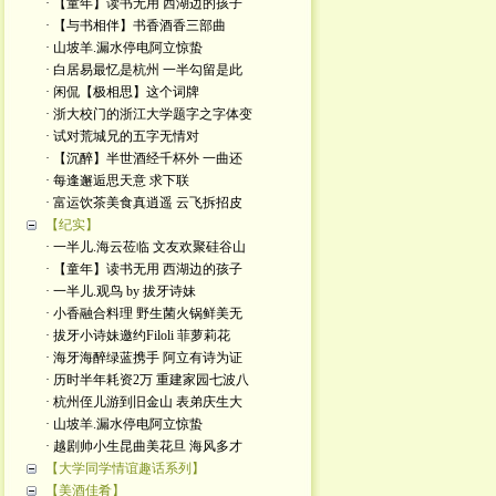
· 【童年】读书无用 西湖边的孩子
· 【与书相伴】书香酒香三部曲
· 山坡羊.漏水停电阿立惊蛰
· 白居易最忆是杭州 一半勾留是此
· 闲侃【极相思】这个词牌
· 浙大校门的浙江大学题字之字体变
· 试对荒城兄的五字无情对
· 【沉醉】半世酒经千杯外 一曲还
· 每逢邂逅思天意 求下联
· 富运饮茶美食真逍遥 云飞拆招皮
【纪实】
· 一半儿.海云莅临 文友欢聚硅谷山
· 【童年】读书无用 西湖边的孩子
· 一半儿.观鸟 by 拔牙诗妹
· 小香融合料理 野生菌火锅鲜美无
· 拔牙小诗妹邀约Filoli 菲萝莉花
· 海牙海醉绿蓝携手 阿立有诗为证
· 历时半年耗资2万 重建家园七波八
· 杭州侄儿游到旧金山 表弟庆生大
· 山坡羊.漏水停电阿立惊蛰
· 越剧帅小生昆曲美花旦 海风多才
【大学同学情谊趣话系列】
【美酒佳肴】