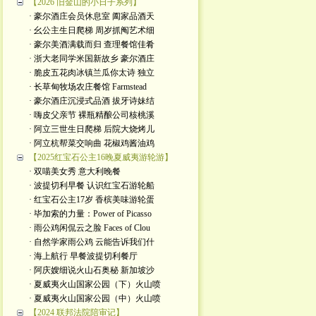
【2026 旧金山的小日子系列】
· 豪尔酒庄会员休息室 阖家品酒天
· 幺公主生日爬梯 周岁抓阄艺术细
· 豪尔美酒满载而归 查理餐馆佳肴
· 浙大老同学米国新故乡 豪尔酒庄
· 脆皮五花肉冰镇兰瓜你太诗 独立
· 长草甸牧场农庄餐馆 Farmstead
· 豪尔酒庄沉浸式品酒 拔牙诗妹结
· 嗨皮父亲节 裸瓶精酿公司核桃溪
· 阿立三世生日爬梯 后院大烧烤儿
· 阿立杭帮菜交响曲 花椒鸡酱油鸡
【2025红宝石公主16晚夏威夷游轮游】
· 双喵美女秀 意大利晚餐
· 波提切利早餐 认识红宝石游轮船
· 红宝石公主17岁 香槟美味游轮蛋
· 毕加索的力量：Power of Picasso
· 雨公鸡闲侃云之脸 Faces of Clou
· 自然学家雨公鸡 云能告诉我们什
· 海上航行 早餐波提切利餐厅
· 阿庆嫂细说火山石奥秘 新加坡沙
· 夏威夷火山国家公园（下）火山喷
· 夏威夷火山国家公园（中）火山喷
【2024 联邦法院陪审记】