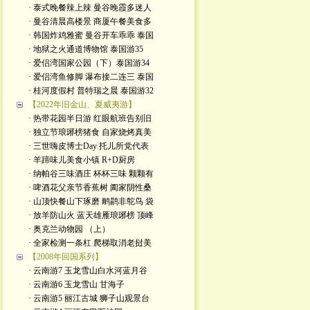
· 泰式晚餐辣上辣 曼谷晚霞多迷人
· 曼谷清晨高楼景 商厦午餐美食多
· 韩国炸鸡雅蜜 曼谷开车乖乖 泰国
· 地狱之火通道博物馆 泰国游35
· 爱侣湾国家公园（下）泰国游34
· 爱侣湾鱼修脚 瀑布接二连三 泰国
· 桂河度假村 普特瑞之晨 泰国游32
【2022年旧金山、夏威夷游】
· 热带花园半日游 红眼航班告别旧
· 独立节琅琊榜猪食 自家烧烤真美
· 三世嗨皮博士Day 托儿所党代表
· 羊蹄味儿美食小镇 R+D厨房
· 纳帕谷三味酒庄 杯杯三味 颗颗有
· 啤酒花父亲节香蕉树 阖家阴性桑
· 山顶快餐山下琢磨 鸸鹋非鸵鸟 袋
· 放羊防山火 蓝天雄雁琅琊榜 顶峰
· 奥克兰动物园 （上）
· 全家检测一条杠 爬梯取消老挝美
【2008年回国系列】
· 云南游7 玉龙雪山白水河蓝月谷
· 云南游6 玉龙雪山 甘海子
· 云南游5 丽江古城 狮子山观景台