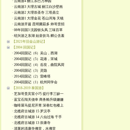
· 云南游4 丽江东巴万神园
· 云南游3 大理古城 丽江白沙壁画
· 云南游2 大理崇圣寺 三塔鼎立
· 云南游1 大理金花 苍山洱海 天镜
· 云南游开篇 昆明菌菇多 帅哥歪招
· 08年回国3 沈园钗头凤 三味百草
· 绍兴游之东湖 始皇饮马 艄公含羞
【2021年旧金山游记】
【2004 回国记】
· 2004回国记（6）吴山，西湖
· 2004回国记（5）花港，宋城
· 2004回国记（4）岳坟，曲院风荷
· 2004回国记（3）灵隐
· 2014回国记（2）雷峰塔
· 2004回国记（1）杭州同学会
【2018-2019 泰国游】
· 芝加哥贵宾室小巧 提行李三缺一
· 蓝宝石闯关侥幸 商务舱升级姗姗
· 咖啡屋马提尼开胃 深巷红包楼上
· 北榄府古城游 15 罗汉亭
· 北榄府古城游 14 八仙过海 千手
· 北榄府古城游 13 崇康寺
· 清莱的清康寺佛堂，水佛堂