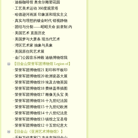
· 迪杨咖啡馆 奥舍尔雕塑花园
· 工艺美术运动 360度观景塔
· 哈德逊河画派 印象派和现实主义
· 真实与理想的镀金时代 错视静物
· 团结与分裂——昭昭天命 奴隶制 内
· 美国艺术 直面历史
· 美国梦与大萧条 现当代艺术
· 湾区艺术家 抽象与具象
· 美国原住民艺术展
· 金门公园音乐神殿 迪杨博物馆我
【旧金山荣誉军团博物馆 Legion of】
· 荣誉军团博物馆21 彩印和平板印
· 荣誉军团博物馆20 欧洲瓷器大展
· 荣誉军团博物馆19 埃及古物英国
· 荣誉军团博物馆18 费林盖蒂插图
· 荣誉军团博物馆17 雕像无头宝 美
· 荣誉军团博物馆16 十九世纪法国
· 荣誉军团博物馆15 十九世纪欧洲
· 荣誉军团博物馆14 十八世纪法意
· 荣誉军团博物馆13 镇馆之宝圣母
· 荣誉军团博物馆12 十五世纪意大
【旧金山《亚洲艺术博物馆》】
· 千秋万代李家门 农夫市场旧金山