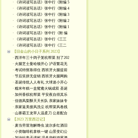
· 《诗词读写丛话》张中行《附编 5
· 《诗词读写丛话》张中行《附编 4
· 《诗词读写丛话》张中行《附编 3
· 《诗词读写丛话》张中行《附编 2
· 《诗词读写丛话》张中行《附编 1
· 《诗词读写丛话》张中行《附 编
· 《诗词读写丛话》张中行《三三
· 《诗词读写丛话》张中行《三二
【旧金山的小日子系列 2023】
· 西洋年三十鸽子笼杭帮菜 别了202
· 火腿芝士曼哈顿开心 沪语繁花无
· 考试特抠靠得住 西班牙火腿提前
· 节后笑拼无促销 西班牙火腿网购
· 圣诞传统人人有礼 大球迷小开心
· 糯米年糕一盒鸳鸯火锅成双 圣诞
· 加州香槟杭帮菜 平安夜自得其乐
· 佳德凤梨酥天天长队 亲家妹妹专
· 亲家返美接风洗尘 杭帮菜风卷残
· 山寨霸王龙宰人温柔刀 公差配合
【2023 万里西迁记】
· 麦当劳冒泡解馋虫 波尔多红酒旧
· 小资咖啡机拿铁一键 山景变幻公
· 加油站鬼子进村 温多华虾鸡尾酒