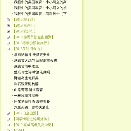
· 我眼中的美国教育：小小阿立的高
· 我眼中的美国教育：小小阿立的初
· 我眼中的美国教育：商科硕士（下
【2019西行记】
【2019 秋色行】
【2019 杭州行】
【2019 感恩节旧金山团聚】
【2018棕榈沙漠差旅行】
【2018又访旧金山】
· 烟雨纳帕谷 美酒更美食
· 感恩节火鸡节 后院烟熏火鸡
· 感恩节雨中玫瑰
· 兰瓜你太诗 啤酒俺爽喝
· 野猪岛生蚝鲜美
· 岩石观景海豹醉
· 山路弯弯 隧道森森
· 一枝玫瑰过墙来
· 阿尔塔蒙啤酒 温特美餐
· 汽艇火锅、史蒂夫酒庄
【2017旧金山游】
【同学情谊之锦州外传】
【2019 夏威夷考艾岛游记】
【中秋】