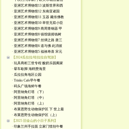
· 亚洲艺术博物馆13 波斯世界和西
· 亚洲艺术博物馆12 东南亚诸国
· 亚洲艺术博物馆11 玉器 藏传佛教
· 亚洲艺术博物馆10 举世无双小臣
· 亚洲艺术博物馆9 商周青铜器 甲
· 亚洲艺术博物馆8 镇馆级摇钱树
· 亚洲艺术博物馆7 丝绸之路 唐三
· 亚洲艺术博物馆6 道与佛 此消彼
· 亚洲艺术博物馆5 福禄寿喜 宋元
【2024瓜拉拉/哇拉拉自驾游】
· 玩具商柜三世专程 酸奶乐园阖家
· 晕车歇脚 海鸥赞海景
· 瓜拉拉角地区公园
· Trinks Cafe早午餐
· 码头广场海鲜午餐
· 阿里纳角灯塔 （下）
· 阿里纳角灯塔 （中）
· 阿里纳角灯塔 （上）
· 布莱恩野生动物保护区 下 世上最
· 布莱恩野生动物保护区（上）
【2025 旧金山的小日子系列】
· 印象兰州手拉面 立家门惜别午餐