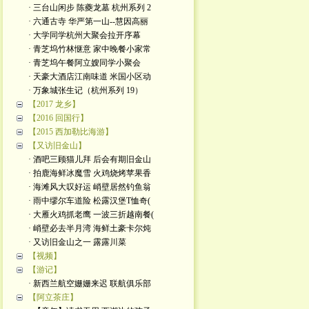
· 三台山闲步 陈夔龙墓 杭州系列 2
· 六通古寺 华严第一山--慧因高丽
· 大学同学杭州大聚会拉开序幕
· 青芝坞竹林惬意 家中晚餐小家常
· 青芝坞午餐阿立嫂同学小聚会
· 天豪大酒店江南味道 米国小区动
· 万象城张生记（杭州系列 19）
【2017 龙乡】
【2016 回国行】
【2015 西加勒比海游】
【又访旧金山】
· 酒吧三顾猫儿拜 后会有期旧金山
· 拍鹿海鲜冰魔雪 火鸡烧烤苹果香
· 海滩风大叹好运 峭壁居然钓鱼翁
· 雨中缪尔车道险 松露汉堡T恤奇(
· 大雁火鸡抓老鹰 一波三折越南餐(
· 峭壁必去半月湾 海鲜土豪卡尔炖
· 又访旧金山之一 露露川菜
【视频】
【游记】
· 新西兰航空姗姗来迟 联航俱乐部
【阿立茶庄】