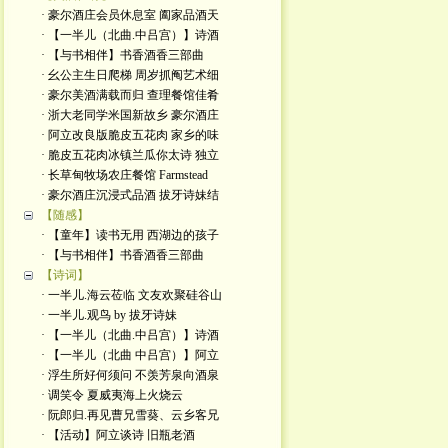
· 豪尔酒庄会员休息室 阖家品酒天
· 【一半儿（北曲.中吕宫）】诗酒
· 【与书相伴】书香酒香三部曲
· 幺公主生日爬梯 周岁抓阄艺术细
· 豪尔美酒满载而归 查理餐馆佳肴
· 浙大老同学米国新故乡 豪尔酒庄
· 阿立改良版脆皮五花肉 家乡的味
· 脆皮五花肉冰镇兰瓜你太诗 独立
· 长草甸牧场农庄餐馆 Farmstead
· 豪尔酒庄沉浸式品酒 拔牙诗妹结
【随感】
· 【童年】读书无用 西湖边的孩子
· 【与书相伴】书香酒香三部曲
【诗词】
· 一半儿.海云莅临 文友欢聚硅谷山
· 一半儿.观鸟 by 拔牙诗妹
· 【一半儿（北曲.中吕宫）】诗酒
· 【一半儿（北曲 中吕宫）】阿立
· 浮生所好何须问 不羡芳泉向酒泉
· 调笑令 夏威夷海上火烧云
· 阮郎归.再见曹兄雪葵、云乡客兄
· 【活动】阿立谈诗 旧瓶老酒