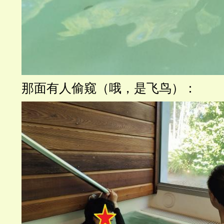
那面有人偷窥（哦，是飞鸟）：