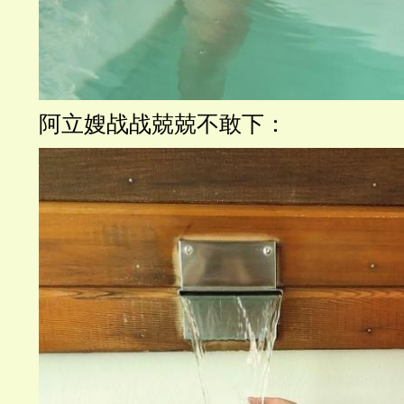
阿立嫂战战兢兢不敢下：