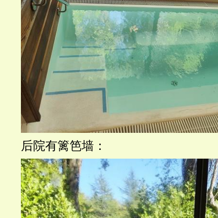
后院有篱笆墙：