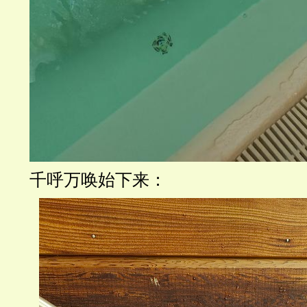
千呼万唤始下来：