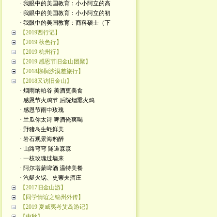
· 我眼中的美国教育：小小阿立的高
· 我眼中的美国教育：小小阿立的初
· 我眼中的美国教育：商科硕士（下
【2019西行记】
【2019 秋色行】
【2019 杭州行】
【2019 感恩节旧金山团聚】
【2018棕榈沙漠差旅行】
【2018又访旧金山】
· 烟雨纳帕谷 美酒更美食
· 感恩节火鸡节 后院烟熏火鸡
· 感恩节雨中玫瑰
· 兰瓜你太诗 啤酒俺爽喝
· 野猪岛生蚝鲜美
· 岩石观景海豹醉
· 山路弯弯 隧道森森
· 一枝玫瑰过墙来
· 阿尔塔蒙啤酒 温特美餐
· 汽艇火锅、史蒂夫酒庄
【2017旧金山游】
【同学情谊之锦州外传】
【2019 夏威夷考艾岛游记】
【中秋】