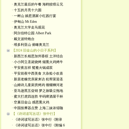
· 奥克兰最后的午餐 海鸥狡猾云兄
· 十五的月亮十六圆
· 一树山 娘惹酒家小红践行宴
· 伊甸山 Mt Eden
· 奥克兰大学走马观花
· 阿尔伯特公园 Albert Park
· 戴文波特炮台
· 维多利亚山 俯瞰奥克兰
【2024 旧金山的小日子系列】
· 新西兰长相思加州香槟 土洋结合
· 小小阿立圣诞烧烤 烟熏火鸡烤牛
· 平安夜吉祥 鸳鸯火锅成双
· 平安前夜中西美食 大杂烩小欢喜
· 新居老糠兜亲家来访 杭帮菜迎圣
· 山姆诗儿童厨房烤鸡 饿螺蛳河老
· 亚马逊黑五促销 梦之旅吸尘拖地
· 蜜大打虎四连胜 半码啤酒屋干杯
· 空巢旧金山 感恩熏火鸡
· 中国按摩器点赞 上海二妹浓缩咖
【《诗词读写丛话》张中行】
· 《诗词读写丛话》张中行《附录
· 《诗词读写丛话》张中行《附编 6