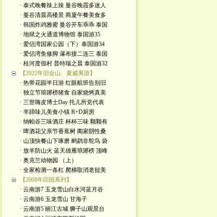
· 泰式晚餐辣上辣 曼谷晚霞多迷人
· 曼谷清晨高楼景 商厦午餐美食多
· 韩国炸鸡雅蜜 曼谷开车乖乖 泰国
· 地狱之火通道博物馆 泰国游35
· 爱侣湾国家公园（下）泰国游34
· 爱侣湾鱼修脚 瀑布接二连三 泰国
· 桂河度假村 普特瑞之晨 泰国游32
【2022年旧金山、夏威夷游】
· 热带花园半日游 红眼航班告别旧
· 独立节琅琊榜猪食 自家烧烤真美
· 三世嗨皮博士Day 托儿所党代表
· 羊蹄味儿美食小镇 R+D厨房
· 纳帕谷三味酒庄 杯杯三味 颗颗有
· 啤酒花父亲节香蕉树 阖家阴性桑
· 山顶快餐山下琢磨 鸸鹋非鸵鸟 袋
· 放羊防山火 蓝天雄雁琅琊榜 顶峰
· 奥克兰动物园 （上）
· 全家检测一条杠 爬梯取消老挝美
【2008年回国系列】
· 云南游7 玉龙雪山白水河蓝月谷
· 云南游6 玉龙雪山 甘海子
· 云南游5 丽江古城 狮子山观景台