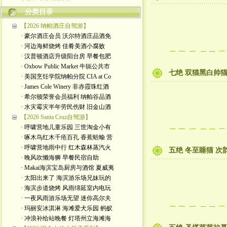
分类目录
【2026 纳帕酒庄自驾游】
· 豪尔酒庄会员 沃尔特酒庄品酒免
· 河边海鲜烧烤 佳肴美酒小腐败
· 汉普顿酒店升级阳台房 早餐包肥
· Oxbow Public Market 牛轭公共市
七绝 双猫黑白帅
· 美国烹饪学院纳帕分院 CIA at Co
· James Cole Winery 非赤霞珠红酒
· 希尔顿荣誉会员福利 纳帕谷品酒
· 水灾霉灾半年劳民伤财 旧金山酒
【2026 Santa Cruz自驾游】
· 呼啸营地儿童乐园 三世淘金小有
· 啄木鸟红木千疮百孔 香蕉蛞蝓 营
· 呼啸营地雨中行 红木森林蒸汽火
五绝 冬至睡猫 次
· 晚风吹懒海狮 早餐民宿自助
· Makai海滨宝岛厨房与酒馆 夏威夷
· 太阳出来了 海滨游乐场兄妹玩的
· 海滨步道烧烤 风雨绵延室内电玩
· 一夜风雨游乐场无望 迷你高尔夫
· 玛丽安冰淇淋 海滩爱犬乐园 蚂蚁
· 冲浪补给站晚餐 灯塔州立海滩海