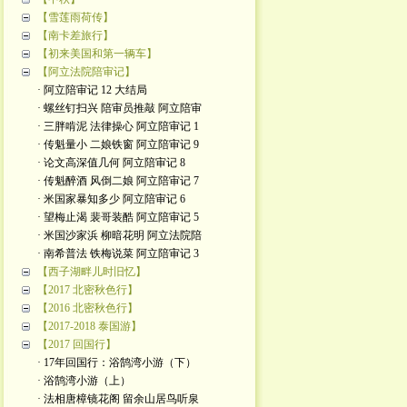
【雪莲雨荷传】
【南卡差旅行】
【初来美国和第一辆车】
【阿立法院陪审记】
· 阿立陪审记 12 大结局
· 螺丝钉扫兴 陪审员推敲 阿立陪审
· 三胖啃泥 法律操心 阿立陪审记 1
· 传魁量小 二娘铁窗 阿立陪审记 9
· 论文高深值几何 阿立陪审记 8
· 传魁醉酒 风倒二娘 阿立陪审记 7
· 米国家暴知多少 阿立陪审记 6
· 望梅止渴 裴哥装酷 阿立陪审记 5
· 米国沙家浜 柳暗花明 阿立法院陪
· 南希普法 铁梅说菜 阿立陪审记 3
【西子湖畔儿时旧忆】
【2017 北密秋色行】
【2016 北密秋色行】
【2017-2018 泰国游】
【2017 回国行】
· 17年回国行：浴鹄湾小游（下）
· 浴鹄湾小游（上）
· 法相唐樟镜花阁 留余山居鸟听泉