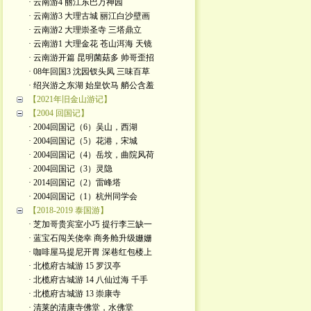
· 云南游4 丽江东巴万神园
· 云南游3 大理古城 丽江白沙壁画
· 云南游2 大理崇圣寺 三塔鼎立
· 云南游1 大理金花 苍山洱海 天镜
· 云南游开篇 昆明菌菇多 帅哥歪招
· 08年回国3 沈园钗头凤 三味百草
· 绍兴游之东湖 始皇饮马 艄公含羞
【2021年旧金山游记】
【2004 回国记】
· 2004回国记（6）吴山，西湖
· 2004回国记（5）花港，宋城
· 2004回国记（4）岳坟，曲院风荷
· 2004回国记（3）灵隐
· 2014回国记（2）雷峰塔
· 2004回国记（1）杭州同学会
【2018-2019 泰国游】
· 芝加哥贵宾室小巧 提行李三缺一
· 蓝宝石闯关侥幸 商务舱升级姗姗
· 咖啡屋马提尼开胃 深巷红包楼上
· 北榄府古城游 15 罗汉亭
· 北榄府古城游 14 八仙过海 千手
· 北榄府古城游 13 崇康寺
· 清莱的清康寺佛堂，水佛堂