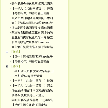
· 豪尔酒庄会员休息室 阖家品酒天
· 【一半儿（北曲.中吕宫）】诗酒
· 【与书相伴】书香酒香三部曲
· 幺公主生日爬梯 周岁抓阄艺术细
· 豪尔美酒满载而归 查理餐馆佳肴
· 浙大老同学米国新故乡 豪尔酒庄
· 阿立改良版脆皮五花肉 家乡的味
· 脆皮五花肉冰镇兰瓜你太诗 独立
· 长草甸牧场农庄餐馆 Farmstead
· 豪尔酒庄沉浸式品酒 拔牙诗妹结
【随感】
· 【童年】读书无用 西湖边的孩子
· 【与书相伴】书香酒香三部曲
【诗词】
· 一半儿.海云莅临 文友欢聚硅谷山
· 一半儿.观鸟 by 拔牙诗妹
· 【一半儿（北曲.中吕宫）】诗酒
· 【一半儿（北曲 中吕宫）】阿立
· 浮生所好何须问 不羡芳泉向酒泉
· 调笑令 夏威夷海上火烧云
· 阮郎归.再见曹兄雪葵、云乡客兄
· 【活动】阿立谈诗 旧瓶老酒