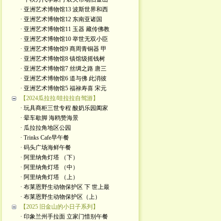
· 亚洲艺术博物馆13 波斯世界和西
· 亚洲艺术博物馆12 东南亚诸国
· 亚洲艺术博物馆11 玉器 藏传佛教
· 亚洲艺术博物馆10 举世无双小臣
· 亚洲艺术博物馆9 商周青铜器 甲
· 亚洲艺术博物馆8 镇馆级摇钱树
· 亚洲艺术博物馆7 丝绸之路 唐三
· 亚洲艺术博物馆6 道与佛 此消彼
· 亚洲艺术博物馆5 福禄寿喜 宋元
【2024瓜拉拉/哇拉拉自驾游】
· 玩具商柜三世专程 酸奶乐园阖家
· 晕车歇脚 海鸥赞海景
· 瓜拉拉角地区公园
· Trinks Cafe早午餐
· 码头广场海鲜午餐
· 阿里纳角灯塔 （下）
· 阿里纳角灯塔 （中）
· 阿里纳角灯塔 （上）
· 布莱恩野生动物保护区 下 世上最
· 布莱恩野生动物保护区（上）
【2025 旧金山的小日子系列】
· 印象兰州手拉面 立家门惜别午餐