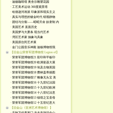
· 迪杨咖啡馆 奥舍尔雕塑花园
· 工艺美术运动 360度观景塔
· 哈德逊河画派 印象派和现实主义
· 真实与理想的镀金时代 错视静物
· 团结与分裂——昭昭天命 奴隶制 内
· 美国艺术 直面历史
· 美国梦与大萧条 现当代艺术
· 湾区艺术家 抽象与具象
· 美国原住民艺术展
· 金门公园音乐神殿 迪杨博物馆我
【旧金山荣誉军团博物馆 Legion of】
· 荣誉军团博物馆21 彩印和平板印
· 荣誉军团博物馆20 欧洲瓷器大展
· 荣誉军团博物馆19 埃及古物英国
· 荣誉军团博物馆18 费林盖蒂插图
· 荣誉军团博物馆17 雕像无头宝 美
· 荣誉军团博物馆16 十九世纪法国
· 荣誉军团博物馆15 十九世纪欧洲
· 荣誉军团博物馆14 十八世纪法意
· 荣誉军团博物馆13 镇馆之宝圣母
· 荣誉军团博物馆12 十五世纪意大
【旧金山《亚洲艺术博物馆》】
· 千秋万代李家门 农夫市场旧金山