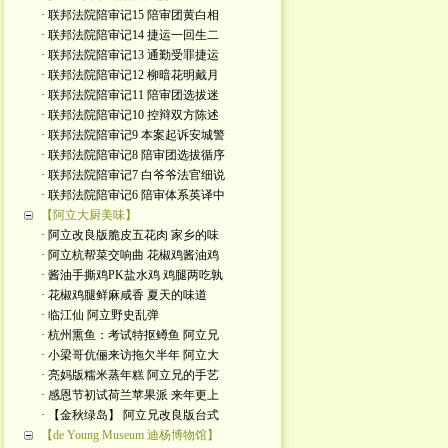
· 联邦法院陪审记15 陪审团黄白相
· 联邦法院陪审记14 捷运一回生二
· 联邦法院陪审记13 通勤受罪捷运
· 联邦法院陪审记12 柳暗花明戴月
· 联邦法院陪审记11 陪审团选拔迷
· 联邦法院陪审记10 控辩双方陈述
· 联邦法院陪审记9 本案起诉安城警
· 联邦法院陪审记8 陪审团选拔循序
· 联邦法院陪审记7 白爷爷法官细说
· 联邦法院陪审记6 陪审体系英译中
【阿立大厨美味】
· 阿立改良版脆皮五花肉 家乡的味
· 阿立杭帮菜交响曲 花椒鸡酱油鸡
· 酱油手撕鸡PK盐水鸡 鸡腿两吃孰
· 花椒鸡腿鲜麻咸香 夏天的味道
· 临江仙 阿立野史乱弹
· 杭州熏鱼：考试特抠鳟鱼 阿立兄
· 小梁哥伉俪来访拖欠半年 阿立大
· 亮妈版糯米蒸年糕 阿立兄的手艺
· 感恩节初试荷兰苹果派 来年更上
· 【金秋绿岛】 阿立兄改良版台式
【de Young Museum 迪杨博物馆】