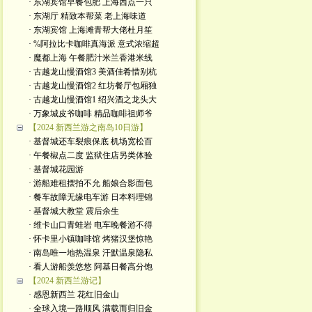
· 东湖宾馆早餐包肥 上海西点一只
· 东湖厅 精致本帮菜 老上海味道
· 东湖宾馆 上海滩青帮大佬杜月笙
· %阿拉比卡咖啡真海派 意式浓缩超
· 魔都上海 午餐肥汁米兰香港米线
· 古越龙山慢酒馆3 美酒佳肴惜别杭
· 古越龙山慢酒馆2 红坊餐厅包厢独
· 古越龙山慢酒馆1 绍兴酒之龙头大
· 万象城皮爷咖啡 精品咖啡祖师爷
【2024 新西兰游之南岛10日游】
· 基督城还车裂痕保底 机场宽松百
· 午餐椒点二度 监狱住店另类体验
· 基督城花园游
· 游船难租摆拍不允 船娘合影面包
· 餐车故障无缘电车游 日本料理锦
· 基督城大教堂 震后余生
· 维卡山口青蛙岩 电车晚餐游不得
· 怀卡里小镇咖啡馆 烤猪汉堡惊艳
· 南岛唯一地热温泉 汗默温泉隐私
· 看人游船羡悠悠 阿基日餐高分饱
【2024 新西兰游记】
· 感恩新西兰 花红旧金山
· 全球入境一路顺风 满载而归旧金