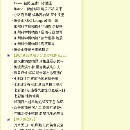
· Fusion包肥 立家门小团圆
· Round 1 保龄球和娱乐 不亦乐乎
· 小区游乐场 俱乐部台球 家中汉堡
· 旧金山R&G Lounge 岭南小馆
· 加州科学博物馆4 非洲馆 企鹅喂
· 加州科学博物馆3 屋顶花园 教育
· 加州科学博物馆2 热带雨林 地震
· 加州科学博物馆1 海底世界
· 旧金山菠萝王港式饼店
【2024新西兰游之北岛罗托鲁瓦3日】
· 萤火虫洞禁拍照 真相且看少女斗
· 陶波湖滨午餐 重金挑战高尔夫
· 温泉虾铁将军 胡卡瀑布冰蓝雪白
· 七彩池4 迷雾惊艳陨石坑奇缘
· 七彩池3 香槟池 新西兰最大温泉
· 七彩池2 初遇香槟池惊叹魔戒末日
· 七彩池 地热仙境
· 峰顶日出起早地热昼夜不息 羊驼
· 白云峰顶民宿之二 晚霞红酒花生
· 年味水饺不吃饺 老醋花生米酸菜
【2024 回国行】
· 万水无山一帆风顺 江南美食安全