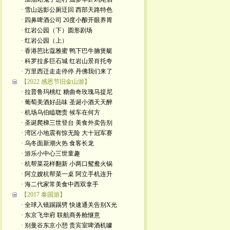
· 雪山远影公厕迂回 西部天路特色
· 四鼻啤酒公司 20度小酿开眼养胃
· 红岩公园（下）圆形剧场
· 红岩公园（上）
· 香港芭比蔻雅蜜 鸭下巴牛腩煲艇
· 科罗拉多巨石城 红岩山景肖托夸
· 万里西迁走走停停 丹佛我们来了
【2022 感恩节旧金山游】
· 拉普鲁玛桃红 糖曲奇玫瑰马提尼
· 葡萄美酒好品味 圣诞小酒天天醉
· 机场乌伯瞌聦贵 候车在何方
· 圣诞爬梯三世登台 美食外卖告别
· 湾区小地震有惊无险 大十冠军赛
· 乌冬面新潮火热 食客长龙
· 游乐小中心三世童趣
· 杭帮菜花样翻新 小两口鸳鸯火锅
· 阿立嫂杭帮菜一桌 阿立手机连升
· 海二代家常美食中西双拿手
【2017 泰国游】
· 全球入镜踢踢劈 快速通关告别X光
· 东京飞华府 联航商务舱惬意
· 别曼谷东京小憩 贵宾室啤酒机噱