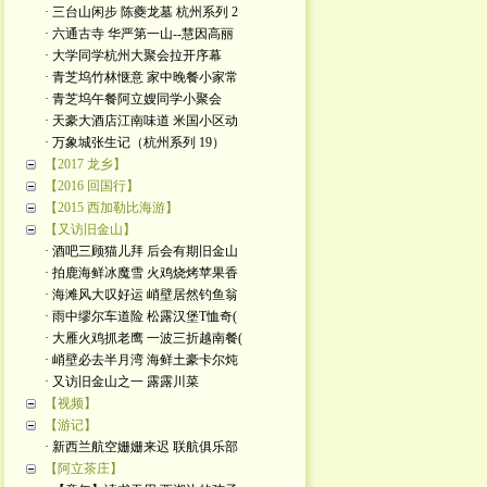
· 三台山闲步 陈夔龙墓 杭州系列 2
· 六通古寺 华严第一山--慧因高丽
· 大学同学杭州大聚会拉开序幕
· 青芝坞竹林惬意 家中晚餐小家常
· 青芝坞午餐阿立嫂同学小聚会
· 天豪大酒店江南味道 米国小区动
· 万象城张生记（杭州系列 19）
【2017 龙乡】
【2016 回国行】
【2015 西加勒比海游】
【又访旧金山】
· 酒吧三顾猫儿拜 后会有期旧金山
· 拍鹿海鲜冰魔雪 火鸡烧烤苹果香
· 海滩风大叹好运 峭壁居然钓鱼翁
· 雨中缪尔车道险 松露汉堡T恤奇(
· 大雁火鸡抓老鹰 一波三折越南餐(
· 峭壁必去半月湾 海鲜土豪卡尔炖
· 又访旧金山之一 露露川菜
【视频】
【游记】
· 新西兰航空姗姗来迟 联航俱乐部
【阿立茶庄】