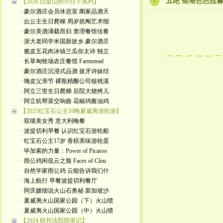
五绝 圣塔芭芭拉
【2026 旧金山的小日子系列】
· 豪尔酒庄会员休息室 阖家品酒天
· 幺公主生日爬梯 周岁抓阄艺术细
· 豪尔美酒满载而归 查理餐馆佳肴
· 浙大老同学米国新故乡 豪尔酒庄
· 脆皮五花肉冰镇兰瓜你太诗 独立
· 长草甸牧场农庄餐馆 Farmstead
· 豪尔酒庄沉浸式品酒 拔牙诗妹结
· 嗨皮父亲节 裸瓶精酿公司核桃溪
· 阿立三世生日爬梯 后院大烧烤儿
· 阿立杭帮菜交响曲 花椒鸡酱油鸡
【2025红宝石公主16晚夏威夷游轮游】
· 双喵美女秀 意大利晚餐
· 波提切利早餐 认识红宝石游轮船
· 红宝石公主17岁 香槟美味游轮蛋
· 毕加索的力量：Power of Picasso
· 雨公鸡闲侃云之脸 Faces of Clou
· 自然学家雨公鸡 云能告诉我们什
· 海上航行 早餐波提切利餐厅
· 阿庆嫂细说火山石奥秘 新加坡沙
· 夏威夷火山国家公园（下）火山喷
· 夏威夷火山国家公园（中）火山喷
【2024 联邦法院陪审记】