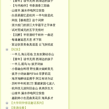
· 【童年】读书无用 西湖边的孩子
· 【与书相伴】书香酒香三部曲
· 山坡羊.漏水停电阿立惊蛰
· 白居易最忆是杭州 一半勾留是此
· 闲侃【极相思】这个词牌
· 浙大校门的浙江大学题字之字体变
· 试对荒城兄的五字无情对
· 【沉醉】半世酒经千杯外 一曲还
· 每逢邂逅思天意 求下联
· 富运饮茶美食真逍遥 云飞拆招皮
【纪实】
· 一半儿.海云莅临 文友欢聚硅谷山
· 【童年】读书无用 西湖边的孩子
· 一半儿.观鸟 by 拔牙诗妹
· 小香融合料理 野生菌火锅鲜美无
· 拔牙小诗妹邀约Filoli 菲萝莉花
· 海牙海醉绿蓝携手 阿立有诗为证
· 历时半年耗资2万 重建家园七波八
· 杭州侄儿游到旧金山 表弟庆生大
· 山坡羊.漏水停电阿立惊蛰
· 越剧帅小生昆曲美花旦 海风多才
【大学同学情谊趣话系列】
【美酒佳肴】