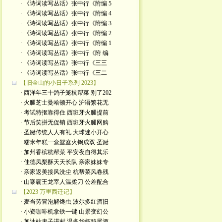
· 《诗词读写丛话》张中行《附编 5
· 《诗词读写丛话》张中行《附编 4
· 《诗词读写丛话》张中行《附编 3
· 《诗词读写丛话》张中行《附编 2
· 《诗词读写丛话》张中行《附编 1
· 《诗词读写丛话》张中行《附 编
· 《诗词读写丛话》张中行《三三
· 《诗词读写丛话》张中行《三二
【旧金山的小日子系列 2023】
· 西洋年三十鸽子笼杭帮菜 别了202
· 火腿芝士曼哈顿开心 沪语繁花无
· 考试特抠靠得住 西班牙火腿提前
· 节后笑拼无促销 西班牙火腿网购
· 圣诞传统人人有礼 大球迷小开心
· 糯米年糕一盒鸳鸯火锅成双 圣诞
· 加州香槟杭帮菜 平安夜自得其乐
· 佳德凤梨酥天天长队 亲家妹妹专
· 亲家返美接风洗尘 杭帮菜风卷残
· 山寨霸王龙宰人温柔刀 公差配合
【2023 万里西迁记】
· 麦当劳冒泡解馋虫 波尔多红酒旧
· 小资咖啡机拿铁一键 山景变幻公
· 加油站鬼子进村 温多华虾鸡尾酒