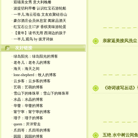
· 双喵美女秀 意大利晚餐
· 波提切利早餐 认识红宝石游轮船
· 一半儿.海云莅临 文友欢聚硅谷山
· 豪尔酒庄会员休息室 阖家品酒天
· 红宝石公主17岁 香槟美味游轮蛋
· 【童年】读书无用 西湖边的孩子
· 一半儿.观鸟 by 拔牙诗妹
亲家返美接风洗尘
友好链接
· 绿岛阳光：绿岛阳光的博客
· 老冬儿：老冬儿的博客
· 海天：海天之间
· lone-shepherd：牧人的博客
· 云乡客：云乡客的博客
· 艺萌：艺萌的博客
《诗词读写丛话》张
· 雪山下的绛珠草：雪山下的绛珠草
· 水晶：水晶的博客
· 华蓥：华蓥的博客
· 甯宁寧：甯宁寧的博客
· 瑾子：瑾子的博客
· queen：开洋荤去
· 爪四哥：爪四哥的博客
五绝 水中树云间鱼
· 园园：园园的博客