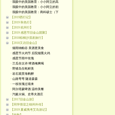
· 我眼中的美国教育：小小阿立的高
· 我眼中的美国教育：小小阿立的初
· 我眼中的美国教育：商科硕士（下
【2019西行记】
【2019 秋色行】
【2019 杭州行】
【2019 感恩节旧金山团聚】
【2018棕榈沙漠差旅行】
【2018又访旧金山】
· 烟雨纳帕谷 美酒更美食
· 感恩节火鸡节 后院烟熏火鸡
· 感恩节雨中玫瑰
· 兰瓜你太诗 啤酒俺爽喝
· 野猪岛生蚝鲜美
· 岩石观景海豹醉
· 山路弯弯 隧道森森
· 一枝玫瑰过墙来
· 阿尔塔蒙啤酒 温特美餐
· 汽艇火锅、史蒂夫酒庄
【2017旧金山游】
【同学情谊之锦州外传】
【2019 夏威夷考艾岛游记】
【中秋】