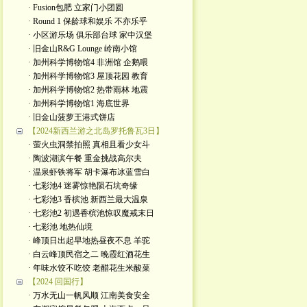
· Fusion包肥 立家门小团圆
· Round 1 保龄球和娱乐 不亦乐乎
· 小区游乐场 俱乐部台球 家中汉堡
· 旧金山R&G Lounge 岭南小馆
· 加州科学博物馆4 非洲馆 企鹅喂
· 加州科学博物馆3 屋顶花园 教育
· 加州科学博物馆2 热带雨林 地震
· 加州科学博物馆1 海底世界
· 旧金山菠萝王港式饼店
【2024新西兰游之北岛罗托鲁瓦3日】
· 萤火虫洞禁拍照 真相且看少女斗
· 陶波湖滨午餐 重金挑战高尔夫
· 温泉虾铁将军 胡卡瀑布冰蓝雪白
· 七彩池4 迷雾惊艳陨石坑奇缘
· 七彩池3 香槟池 新西兰最大温泉
· 七彩池2 初遇香槟池惊叹魔戒末日
· 七彩池 地热仙境
· 峰顶日出起早地热昼夜不息 羊驼
· 白云峰顶民宿之二 晚霞红酒花生
· 年味水饺不吃饺 老醋花生米酸菜
【2024 回国行】
· 万水无山一帆风顺 江南美食安全