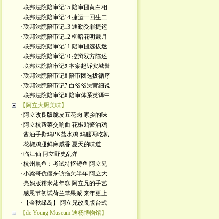
· 联邦法院陪审记15 陪审团黄白相
· 联邦法院陪审记14 捷运一回生二
· 联邦法院陪审记13 通勤受罪捷运
· 联邦法院陪审记12 柳暗花明戴月
· 联邦法院陪审记11 陪审团选拔迷
· 联邦法院陪审记10 控辩双方陈述
· 联邦法院陪审记9 本案起诉安城警
· 联邦法院陪审记8 陪审团选拔循序
· 联邦法院陪审记7 白爷爷法官细说
· 联邦法院陪审记6 陪审体系英译中
【阿立大厨美味】
· 阿立改良版脆皮五花肉 家乡的味
· 阿立杭帮菜交响曲 花椒鸡酱油鸡
· 酱油手撕鸡PK盐水鸡 鸡腿两吃孰
· 花椒鸡腿鲜麻咸香 夏天的味道
· 临江仙 阿立野史乱弹
· 杭州熏鱼：考试特抠鳟鱼 阿立兄
· 小梁哥伉俪来访拖欠半年 阿立大
· 亮妈版糯米蒸年糕 阿立兄的手艺
· 感恩节初试荷兰苹果派 来年更上
· 【金秋绿岛】 阿立兄改良版台式
【de Young Museum 迪杨博物馆】