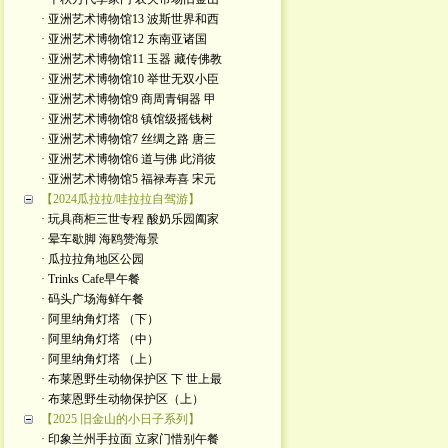
· 亚洲艺术博物馆13 波斯世界和西
· 亚洲艺术博物馆12 东南亚诸国
· 亚洲艺术博物馆11 玉器 藏传佛教
· 亚洲艺术博物馆10 举世无双小臣
· 亚洲艺术博物馆9 商周青铜器 甲
· 亚洲艺术博物馆8 镇馆级摇钱树
· 亚洲艺术博物馆7 丝绸之路 唐三
· 亚洲艺术博物馆6 道与佛 此消彼
· 亚洲艺术博物馆5 福禄寿喜 宋元
【2024瓜拉拉/哇拉拉自驾游】
· 玩具商柜三世专程 酸奶乐园阖家
· 晕车歇脚 海鸥赞海景
· 瓜拉拉角地区公园
· Trinks Cafe早午餐
· 码头广场海鲜午餐
· 阿里纳角灯塔 （下）
· 阿里纳角灯塔 （中）
· 阿里纳角灯塔 （上）
· 布莱恩野生动物保护区 下 世上最
· 布莱恩野生动物保护区（上）
【2025 旧金山的小日子系列】
· 印象兰州手拉面 立家门惜别午餐