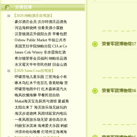
分类目录
【2026 纳帕酒庄自驾游】
· 豪尔酒庄会员 沃尔特酒庄品酒免
· 河边海鲜烧烤 佳肴美酒小腐败
· 汉普顿酒店升级阳台房 早餐包肥
· Oxbow Public Market 牛轭公共市
荣誉军团博物馆17
· 美国烹饪学院纳帕分院 CIA at Co
· James Cole Winery 非赤霞珠红酒
· 希尔顿荣誉会员福利 纳帕谷品酒
· 水灾霉灾半年劳民伤财 旧金山酒
【2026 Santa Cruz自驾游】
· 呼啸营地儿童乐园 三世淘金小有
· 啄木鸟红木千疮百孔 香蕉蛞蝓 营
· 呼啸营地雨中行 红木森林蒸汽火
荣誉军团博物馆16
· 晚风吹懒海狮 早餐民宿自助
· Makai海滨宝岛厨房与酒馆 夏威夷
· 太阳出来了 海滨游乐场兄妹玩的
· 海滨步道烧烤 风雨绵延室内电玩
· 一夜风雨游乐场无望 迷你高尔夫
· 玛丽安冰淇淋 海滩爱犬乐园 蚂蚁
· 冲浪补给站晚餐 灯塔州立海滩海