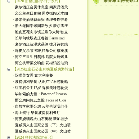
荣誉军团博物馆15
【2026 旧金山的小日子系列】
· 豪尔酒庄会员休息室 阖家品酒天
· 幺公主生日爬梯 周岁抓阄艺术细
· 豪尔美酒满载而归 查理餐馆佳肴
· 浙大老同学米国新故乡 豪尔酒庄
· 脆皮五花肉冰镇兰瓜你太诗 独立
· 长草甸牧场农庄餐馆 Farmstead
· 豪尔酒庄沉浸式品酒 拔牙诗妹结
· 嗨皮父亲节 裸瓶精酿公司核桃溪
· 阿立三世生日爬梯 后院大烧烤儿
· 阿立杭帮菜交响曲 花椒鸡酱油鸡
【2025红宝石公主16晚夏威夷游轮游】
· 双喵美女秀 意大利晚餐
· 波提切利早餐 认识红宝石游轮船
· 红宝石公主17岁 香槟美味游轮蛋
· 毕加索的力量：Power of Picasso
· 雨公鸡闲侃云之脸 Faces of Clou
· 自然学家雨公鸡 云能告诉我们什
· 海上航行 早餐波提切利餐厅
· 阿庆嫂细说火山石奥秘 新加坡沙
· 夏威夷火山国家公园（下）火山喷
· 夏威夷火山国家公园（中）火山喷
【2024 联邦法院陪审记】