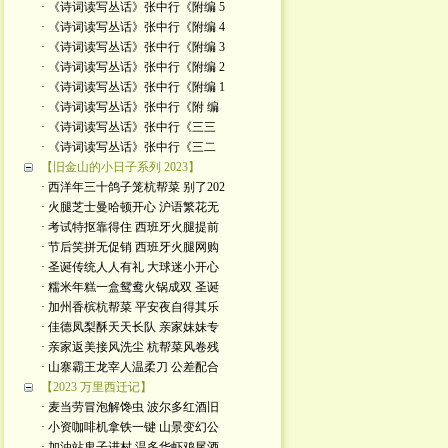
· 《诗词读写丛话》张中行《附编 5
· 《诗词读写丛话》张中行《附编 4
· 《诗词读写丛话》张中行《附编 3
· 《诗词读写丛话》张中行《附编 2
· 《诗词读写丛话》张中行《附编 1
· 《诗词读写丛话》张中行《附 编
· 《诗词读写丛话》张中行《三三
· 《诗词读写丛话》张中行《三二
【旧金山的小日子系列 2023】
· 西洋年三十鸽子笼杭帮菜 别了202
· 火腿芝士曼哈顿开心 沪语繁花无
· 考试特抠靠得住 西班牙火腿提前
· 节后笑拼无促销 西班牙火腿网购
· 圣诞传统人人有礼 大球迷小开心
· 糯米年糕一盒鸳鸯火锅成双 圣诞
· 加州香槟杭帮菜 平安夜自得其乐
· 佳德凤梨酥天天长队 亲家妹妹专
· 亲家返美接风洗尘 杭帮菜风卷残
· 山寨霸王龙宰人温柔刀 公差配合
【2023 万里西迁记】
· 麦当劳冒泡解馋虫 波尔多红酒旧
· 小资咖啡机拿铁一键 山景变幻公
· 加油站鬼子进村 温多华虾鸡尾酒