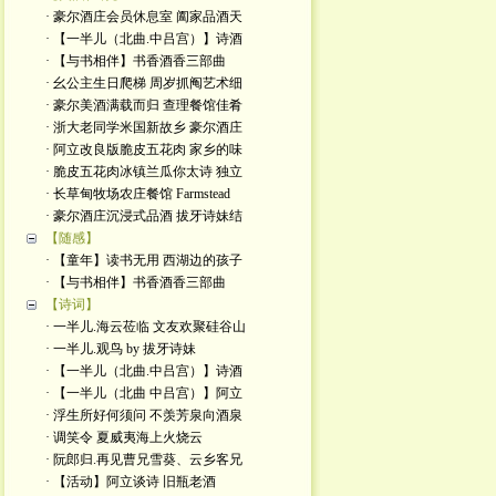
· 豪尔酒庄会员休息室 阖家品酒天
· 【一半儿（北曲.中吕宫）】诗酒
· 【与书相伴】书香酒香三部曲
· 幺公主生日爬梯 周岁抓阄艺术细
· 豪尔美酒满载而归 查理餐馆佳肴
· 浙大老同学米国新故乡 豪尔酒庄
· 阿立改良版脆皮五花肉 家乡的味
· 脆皮五花肉冰镇兰瓜你太诗 独立
· 长草甸牧场农庄餐馆 Farmstead
· 豪尔酒庄沉浸式品酒 拔牙诗妹结
【随感】
· 【童年】读书无用 西湖边的孩子
· 【与书相伴】书香酒香三部曲
【诗词】
· 一半儿.海云莅临 文友欢聚硅谷山
· 一半儿.观鸟 by 拔牙诗妹
· 【一半儿（北曲.中吕宫）】诗酒
· 【一半儿（北曲 中吕宫）】阿立
· 浮生所好何须问 不羡芳泉向酒泉
· 调笑令 夏威夷海上火烧云
· 阮郎归.再见曹兄雪葵、云乡客兄
· 【活动】阿立谈诗 旧瓶老酒