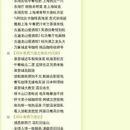
· 东湖宾馆早餐包肥 上海西点一只
· 东湖厅 精致本帮菜 老上海味道
· 东湖宾馆 上海滩青帮大佬杜月笙
· %阿拉比卡咖啡真海派 意式浓缩超
· 魔都上海 午餐肥汁米兰香港米线
· 古越龙山慢酒馆3 美酒佳肴惜别杭
· 古越龙山慢酒馆2 红坊餐厅包厢独
· 古越龙山慢酒馆1 绍兴酒之龙头大
· 万象城皮爷咖啡 精品咖啡祖师爷
【2024 新西兰游之南岛10日游】
· 基督城还车裂痕保底 机场宽松百
· 午餐椒点二度 监狱住店另类体验
· 基督城花园游
· 游船难租摆拍不允 船娘合影面包
· 餐车故障无缘电车游 日本料理锦
· 基督城大教堂 震后余生
· 维卡山口青蛙岩 电车晚餐游不得
· 怀卡里小镇咖啡馆 烤猪汉堡惊艳
· 南岛唯一地热温泉 汗默温泉隐私
· 看人游船羡悠悠 阿基日餐高分饱
【2024 新西兰游记】
· 感恩新西兰 花红旧金山
· 全球入境一路顺风 满载而归旧金