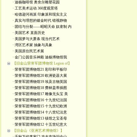
· 迪杨咖啡馆 奥舍尔雕塑花园
· 工艺美术运动 360度观景塔
· 哈德逊河画派 印象派和现实主义
· 真实与理想的镀金时代 错视静物
· 团结与分裂——昭昭天命 奴隶制 内
· 美国艺术 直面历史
· 美国梦与大萧条 现当代艺术
· 湾区艺术家 抽象与具象
· 美国原住民艺术展
· 金门公园音乐神殿 迪杨博物馆我
【旧金山荣誉军团博物馆 Legion of】
· 荣誉军团博物馆21 彩印和平板印
· 荣誉军团博物馆20 欧洲瓷器大展
· 荣誉军团博物馆19 埃及古物英国
· 荣誉军团博物馆18 费林盖蒂插图
· 荣誉军团博物馆17 雕像无头宝 美
· 荣誉军团博物馆16 十九世纪法国
· 荣誉军团博物馆15 十九世纪欧洲
· 荣誉军团博物馆14 十八世纪法意
· 荣誉军团博物馆13 镇馆之宝圣母
· 荣誉军团博物馆12 十五世纪意大
【旧金山《亚洲艺术博物馆》】
· 千秋万代李家门 农夫市场旧金山