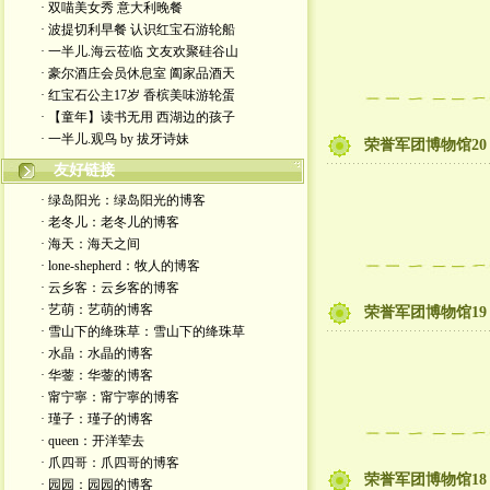
· 双喵美女秀 意大利晚餐
· 波提切利早餐 认识红宝石游轮船
· 一半儿.海云莅临 文友欢聚硅谷山
· 豪尔酒庄会员休息室 阖家品酒天
· 红宝石公主17岁 香槟美味游轮蛋
· 【童年】读书无用 西湖边的孩子
· 一半儿.观鸟 by 拔牙诗妹
荣誉军团博物馆20
友好链接
· 绿岛阳光：绿岛阳光的博客
· 老冬儿：老冬儿的博客
· 海天：海天之间
· lone-shepherd：牧人的博客
· 云乡客：云乡客的博客
· 艺萌：艺萌的博客
荣誉军团博物馆1
· 雪山下的绛珠草：雪山下的绛珠草
· 水晶：水晶的博客
· 华蓥：华蓥的博客
· 甯宁寧：甯宁寧的博客
· 瑾子：瑾子的博客
· queen：开洋荤去
· 爪四哥：爪四哥的博客
荣誉军团博物馆18
· 园园：园园的博客