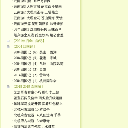
· 云南游4 丽江东巴万神园
· 云南游3 大理古城 丽江白沙壁画
· 云南游2 大理崇圣寺 三塔鼎立
· 云南游1 大理金花 苍山洱海 天镜
· 云南游开篇 昆明菌菇多 帅哥歪招
· 08年回国3 沈园钗头凤 三味百草
· 绍兴游之东湖 始皇饮马 艄公含羞
【2021年旧金山游记】
【2004 回国记】
· 2004回国记（6）吴山，西湖
· 2004回国记（5）花港，宋城
· 2004回国记（4）岳坟，曲院风荷
· 2004回国记（3）灵隐
· 2014回国记（2）雷峰塔
· 2004回国记（1）杭州同学会
【2018-2019 泰国游】
· 芝加哥贵宾室小巧 提行李三缺一
· 蓝宝石闯关侥幸 商务舱升级姗姗
· 咖啡屋马提尼开胃 深巷红包楼上
· 北榄府古城游 15 罗汉亭
· 北榄府古城游 14 八仙过海 千手
· 北榄府古城游 13 崇康寺
· 清莱的清康寺佛堂，水佛堂