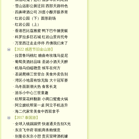
· 雪山远影公厕迂回 西部天路特色
· 四鼻啤酒公司 20度小酿开眼养胃
· 红岩公园（下）圆形剧场
· 红岩公园（上）
· 香港芭比蔻雅蜜 鸭下巴牛腩煲艇
· 科罗拉多巨石城 红岩山景肖托夸
· 万里西迁走走停停 丹佛我们来了
【2022 感恩节旧金山游】
· 拉普鲁玛桃红 糖曲奇玫瑰马提尼
· 葡萄美酒好品味 圣诞小酒天天醉
· 机场乌伯瞌聦贵 候车在何方
· 圣诞爬梯三世登台 美食外卖告别
· 湾区小地震有惊无险 大十冠军赛
· 乌冬面新潮火热 食客长龙
· 游乐小中心三世童趣
· 杭帮菜花样翻新 小两口鸳鸯火锅
· 阿立嫂杭帮菜一桌 阿立手机连升
· 海二代家常美食中西双拿手
【2017 泰国游】
· 全球入镜踢踢劈 快速通关告别X光
· 东京飞华府 联航商务舱惬意
· 别曼谷东京小憩 贵宾室啤酒机噱