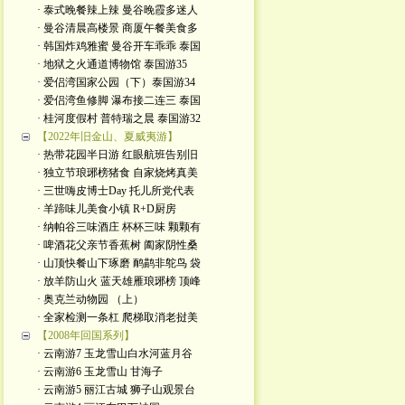
· 泰式晚餐辣上辣 曼谷晚霞多迷人
· 曼谷清晨高楼景 商厦午餐美食多
· 韩国炸鸡雅蜜 曼谷开车乖乖 泰国
· 地狱之火通道博物馆 泰国游35
· 爱侣湾国家公园（下）泰国游34
· 爱侣湾鱼修脚 瀑布接二连三 泰国
· 桂河度假村 普特瑞之晨 泰国游32
【2022年旧金山、夏威夷游】
· 热带花园半日游 红眼航班告别旧
· 独立节琅琊榜猪食 自家烧烤真美
· 三世嗨皮博士Day 托儿所党代表
· 羊蹄味儿美食小镇 R+D厨房
· 纳帕谷三味酒庄 杯杯三味 颗颗有
· 啤酒花父亲节香蕉树 阖家阴性桑
· 山顶快餐山下琢磨 鸸鹋非鸵鸟 袋
· 放羊防山火 蓝天雄雁琅琊榜 顶峰
· 奥克兰动物园 （上）
· 全家检测一条杠 爬梯取消老挝美
【2008年回国系列】
· 云南游7 玉龙雪山白水河蓝月谷
· 云南游6 玉龙雪山 甘海子
· 云南游5 丽江古城 狮子山观景台