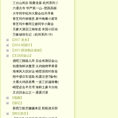
· 三台山闲步 陈夔龙墓 杭州系列 2
· 六通古寺 华严第一山--慧因高丽
· 大学同学杭州大聚会拉开序幕
· 青芝坞竹林惬意 家中晚餐小家常
· 青芝坞午餐阿立嫂同学小聚会
· 天豪大酒店江南味道 米国小区动
· 万象城张生记（杭州系列 19）
【2017 龙乡】
【2016 回国行】
【2015 西加勒比海游】
【又访旧金山】
· 酒吧三顾猫儿拜 后会有期旧金山
· 拍鹿海鲜冰魔雪 火鸡烧烤苹果香
· 海滩风大叹好运 峭壁居然钓鱼翁
· 雨中缪尔车道险 松露汉堡T恤奇(
· 大雁火鸡抓老鹰 一波三折越南餐(
· 峭壁必去半月湾 海鲜土豪卡尔炖
· 又访旧金山之一 露露川菜
【视频】
【游记】
· 新西兰航空姗姗来迟 联航俱乐部
【阿立茶庄】