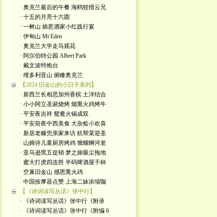
· 奥克兰最后的午餐 海鸥狡猾云兄
· 十五的月亮十六圆
· 一树山 娘惹酒家小红践行宴
· 伊甸山 Mt Eden
· 奥克兰大学走马观花
· 阿尔伯特公园 Albert Park
· 戴文波特炮台
· 维多利亚山 俯瞰奥克兰
【2024 旧金山的小日子系列】
· 新西兰长相思加州香槟 土洋结合
· 小小阿立圣诞烧烤 烟熏火鸡烤牛
· 平安夜吉祥 鸳鸯火锅成双
· 平安前夜中西美食 大杂烩小欢喜
· 新居老糠兜亲家来访 杭帮菜迎圣
· 山姆诗儿童厨房烤鸡 饿螺蛳河老
· 亚马逊黑五促销 梦之旅吸尘拖地
· 蜜大打虎四连胜 半码啤酒屋干杯
· 空巢旧金山 感恩熏火鸡
· 中国按摩器点赞 上海二妹浓缩咖
【《诗词读写丛话》张中行】
· 《诗词读写丛话》张中行《附录
· 《诗词读写丛话》张中行《附编 6