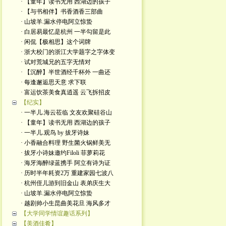
· 【童年】读书无用 西湖边的孩子
· 【与书相伴】书香酒香三部曲
· 山坡羊.漏水停电阿立惊蛰
· 白居易最忆是杭州 一半勾留是此
· 闲侃【极相思】这个词牌
· 浙大校门的浙江大学题字之字体变
· 试对荒城兄的五字无情对
· 【沉醉】半世酒经千杯外 一曲还
· 每逢邂逅思天意 求下联
· 富运饮茶美食真逍遥 云飞拆招皮
【纪实】
· 一半儿.海云莅临 文友欢聚硅谷山
· 【童年】读书无用 西湖边的孩子
· 一半儿.观鸟 by 拔牙诗妹
· 小香融合料理 野生菌火锅鲜美无
· 拔牙小诗妹邀约Filoli 菲萝莉花
· 海牙海醉绿蓝携手 阿立有诗为证
· 历时半年耗资2万 重建家园七波八
· 杭州侄儿游到旧金山 表弟庆生大
· 山坡羊.漏水停电阿立惊蛰
· 越剧帅小生昆曲美花旦 海风多才
【大学同学情谊趣话系列】
【美酒佳肴】