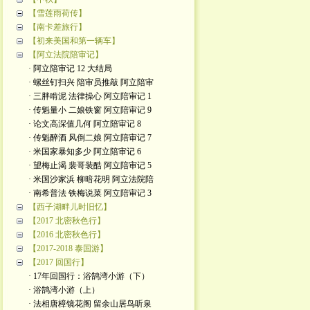
【雪莲雨荷传】
【南卡差旅行】
【初来美国和第一辆车】
【阿立法院陪审记】
· 阿立陪审记 12 大结局
· 螺丝钉扫兴 陪审员推敲 阿立陪审
· 三胖啃泥 法律操心 阿立陪审记 1
· 传魁量小 二娘铁窗 阿立陪审记 9
· 论文高深值几何 阿立陪审记 8
· 传魁醉酒 风倒二娘 阿立陪审记 7
· 米国家暴知多少 阿立陪审记 6
· 望梅止渴 裴哥装酷 阿立陪审记 5
· 米国沙家浜 柳暗花明 阿立法院陪
· 南希普法 铁梅说菜 阿立陪审记 3
【西子湖畔儿时旧忆】
【2017 北密秋色行】
【2016 北密秋色行】
【2017-2018 泰国游】
【2017 回国行】
· 17年回国行：浴鹄湾小游（下）
· 浴鹄湾小游（上）
· 法相唐樟镜花阁 留余山居鸟听泉