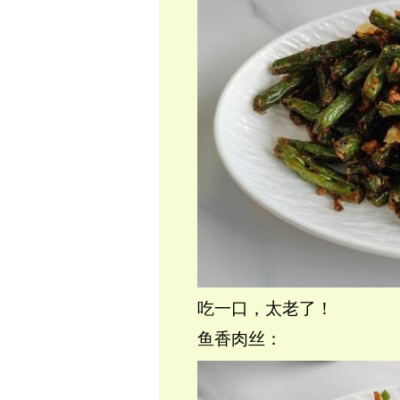
吃一口，太老了！
鱼香肉丝：