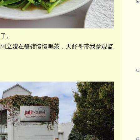
下了。
和阿立嫂在餐馆慢慢喝茶，天舒哥带我参观监
：