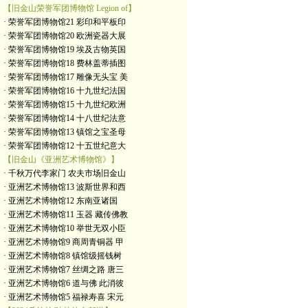
【旧金山荣誉军团博物馆 Legion of】
· 荣誉军团博物馆21 彩印和平板印
· 荣誉军团博物馆20 欧洲瓷器大展
· 荣誉军团博物馆19 埃及古物英国
· 荣誉军团博物馆18 费林盖蒂插图
· 荣誉军团博物馆17 雕像无头宝 美
· 荣誉军团博物馆16 十九世纪法国
· 荣誉军团博物馆15 十九世纪欧洲
· 荣誉军团博物馆14 十八世纪法意
· 荣誉军团博物馆13 镇馆之宝圣母
· 荣誉军团博物馆12 十五世纪意大
【旧金山《亚洲艺术博物馆》】
· 千秋万代李家门 农夫市场旧金山
· 亚洲艺术博物馆13 波斯世界和西
· 亚洲艺术博物馆12 东南亚诸国
· 亚洲艺术博物馆11 玉器 藏传佛教
· 亚洲艺术博物馆10 举世无双小臣
· 亚洲艺术博物馆9 商周青铜器 甲
· 亚洲艺术博物馆8 镇馆级摇钱树
· 亚洲艺术博物馆7 丝绸之路 唐三
· 亚洲艺术博物馆6 道与佛 此消彼
· 亚洲艺术博物馆5 福禄寿喜 宋元