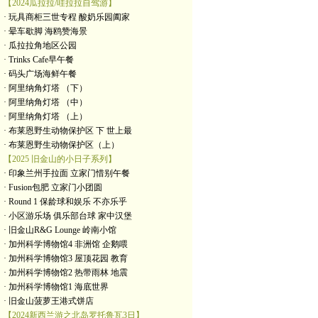
【2024瓜拉拉/哇拉拉自驾游】
· 玩具商柜三世专程 酸奶乐园阖家
· 晕车歇脚 海鸥赞海景
· 瓜拉拉角地区公园
· Trinks Cafe早午餐
· 码头广场海鲜午餐
· 阿里纳角灯塔 （下）
· 阿里纳角灯塔 （中）
· 阿里纳角灯塔 （上）
· 布莱恩野生动物保护区 下 世上最
· 布莱恩野生动物保护区（上）
【2025 旧金山的小日子系列】
· 印象兰州手拉面 立家门惜别午餐
· Fusion包肥 立家门小团圆
· Round 1 保龄球和娱乐 不亦乐乎
· 小区游乐场 俱乐部台球 家中汉堡
· 旧金山R&G Lounge 岭南小馆
· 加州科学博物馆4 非洲馆 企鹅喂
· 加州科学博物馆3 屋顶花园 教育
· 加州科学博物馆2 热带雨林 地震
· 加州科学博物馆1 海底世界
· 旧金山菠萝王港式饼店
【2024新西兰游之北岛罗托鲁瓦3日】