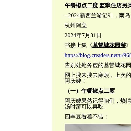
午餐椒点二度
监狱住店另
--2024新西兰游记91，南岛
杭州阿立
2024年7月31日
书接上集《
基督城花园游
https://blog.creaders.net/u/
告别处处务虚的基督城花
网上搜来搜去麻烦，上次
阿庆嫂！
（一）午餐椒点二度
阿庆嫂果然记得咱们，热
汤时蔬可以再吃。
四季豆看着不错：