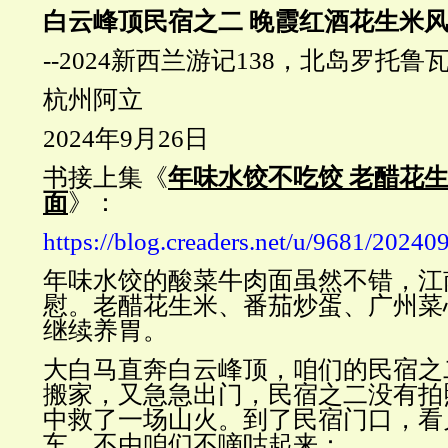
白云峰顶民宿之二
晚霞红酒花生米
--2024新西兰游记138，北岛罗托鲁瓦
杭州阿立
2024年9月26日
书接上集《
年味水饺不吃饺 老醋花
面
》：
https://blog.creaders.net/u/9681/2024
年味水饺的酸菜牛肉面虽然不错，江
慰。老醋花生米、番茄炒蛋、广州菜
继续养胃。
大白马直奔白云峰顶，咱们的民宿之
搬家，又急急出门，民宿之二没有拍
中救了一场山火。到了民宿门口，看
车。不由咱们不嘀咕起来：