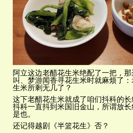
阿立这边老醋花生米绝配了一把，那
叫、梦游闻香寻花生米时就麻烦了：
生米所剩无几了？
这下老醋花生米就成了咱们抖科的长
抖科一直抖到米国旧金山，所谓放长
是也。
还记得越剧《半篮花生》否？