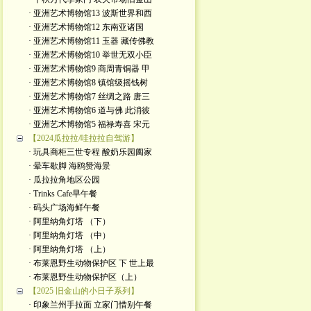
· 亚洲艺术博物馆13 波斯世界和西
· 亚洲艺术博物馆12 东南亚诸国
· 亚洲艺术博物馆11 玉器 藏传佛教
· 亚洲艺术博物馆10 举世无双小臣
· 亚洲艺术博物馆9 商周青铜器 甲
· 亚洲艺术博物馆8 镇馆级摇钱树
· 亚洲艺术博物馆7 丝绸之路 唐三
· 亚洲艺术博物馆6 道与佛 此消彼
· 亚洲艺术博物馆5 福禄寿喜 宋元
【2024瓜拉拉/哇拉拉自驾游】
· 玩具商柜三世专程 酸奶乐园阖家
· 晕车歇脚 海鸥赞海景
· 瓜拉拉角地区公园
· Trinks Cafe早午餐
· 码头广场海鲜午餐
· 阿里纳角灯塔 （下）
· 阿里纳角灯塔 （中）
· 阿里纳角灯塔 （上）
· 布莱恩野生动物保护区 下 世上最
· 布莱恩野生动物保护区（上）
【2025 旧金山的小日子系列】
· 印象兰州手拉面 立家门惜别午餐