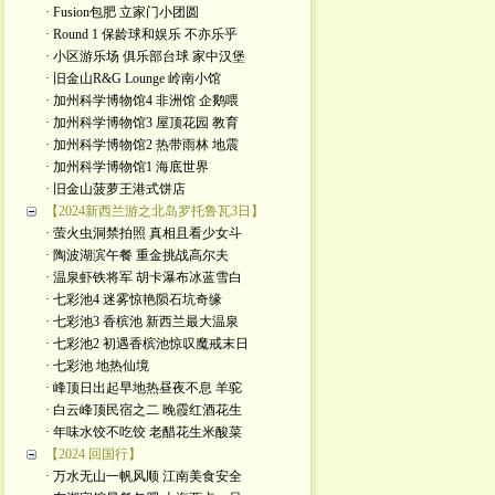
· Fusion包肥 立家门小团圆
· Round 1 保龄球和娱乐 不亦乐乎
· 小区游乐场 俱乐部台球 家中汉堡
· 旧金山R&G Lounge 岭南小馆
· 加州科学博物馆4 非洲馆 企鹅喂
· 加州科学博物馆3 屋顶花园 教育
· 加州科学博物馆2 热带雨林 地震
· 加州科学博物馆1 海底世界
· 旧金山菠萝王港式饼店
【2024新西兰游之北岛罗托鲁瓦3日】
· 萤火虫洞禁拍照 真相且看少女斗
· 陶波湖滨午餐 重金挑战高尔夫
· 温泉虾铁将军 胡卡瀑布冰蓝雪白
· 七彩池4 迷雾惊艳陨石坑奇缘
· 七彩池3 香槟池 新西兰最大温泉
· 七彩池2 初遇香槟池惊叹魔戒末日
· 七彩池 地热仙境
· 峰顶日出起早地热昼夜不息 羊驼
· 白云峰顶民宿之二 晚霞红酒花生
· 年味水饺不吃饺 老醋花生米酸菜
【2024 回国行】
· 万水无山一帆风顺 江南美食安全