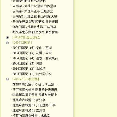
· 云南游4 丽江东巴万神园
· 云南游3 大理古城 丽江白沙壁画
· 云南游2 大理崇圣寺 三塔鼎立
· 云南游1 大理金花 苍山洱海 天镜
· 云南游开篇 昆明菌菇多 帅哥歪招
· 08年回国3 沈园钗头凤 三味百草
· 绍兴游之东湖 始皇饮马 艄公含羞
【2021年旧金山游记】
【2004 回国记】
· 2004回国记（6）吴山，西湖
· 2004回国记（5）花港，宋城
· 2004回国记（4）岳坟，曲院风荷
· 2004回国记（3）灵隐
· 2014回国记（2）雷峰塔
· 2004回国记（1）杭州同学会
【2018-2019 泰国游】
· 芝加哥贵宾室小巧 提行李三缺一
· 蓝宝石闯关侥幸 商务舱升级姗姗
· 咖啡屋马提尼开胃 深巷红包楼上
· 北榄府古城游 15 罗汉亭
· 北榄府古城游 14 八仙过海 千手
· 北榄府古城游 13 崇康寺
· 清莱的清康寺佛堂，水佛堂