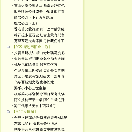
· 雪山远影公厕迂回 西部天路特色
· 四鼻啤酒公司 20度小酿开眼养胃
· 红岩公园（下）圆形剧场
· 红岩公园（上）
· 香港芭比蔻雅蜜 鸭下巴牛腩煲艇
· 科罗拉多巨石城 红岩山景肖托夸
· 万里西迁走走停停 丹佛我们来了
【2022 感恩节旧金山游】
· 拉普鲁玛桃红 糖曲奇玫瑰马提尼
· 葡萄美酒好品味 圣诞小酒天天醉
· 机场乌伯瞌聦贵 候车在何方
· 圣诞爬梯三世登台 美食外卖告别
· 湾区小地震有惊无险 大十冠军赛
· 乌冬面新潮火热 食客长龙
· 游乐小中心三世童趣
· 杭帮菜花样翻新 小两口鸳鸯火锅
· 阿立嫂杭帮菜一桌 阿立手机连升
· 海二代家常美食中西双拿手
【2017 泰国游】
· 全球入镜踢踢劈 快速通关告别X光
· 东京飞华府 联航商务舱惬意
· 别曼谷东京小憩 贵宾室啤酒机噱