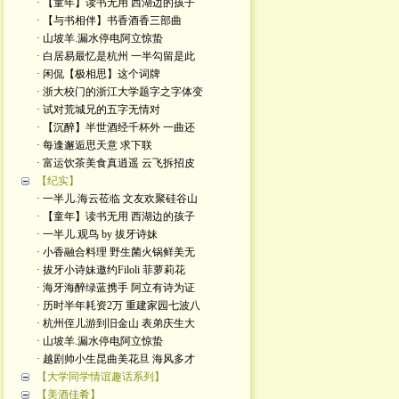
· 【童年】读书无用 西湖边的孩子
· 【与书相伴】书香酒香三部曲
· 山坡羊.漏水停电阿立惊蛰
· 白居易最忆是杭州 一半勾留是此
· 闲侃【极相思】这个词牌
· 浙大校门的浙江大学题字之字体变
· 试对荒城兄的五字无情对
· 【沉醉】半世酒经千杯外 一曲还
· 每逢邂逅思天意 求下联
· 富运饮茶美食真逍遥 云飞拆招皮
【纪实】
· 一半儿.海云莅临 文友欢聚硅谷山
· 【童年】读书无用 西湖边的孩子
· 一半儿.观鸟 by 拔牙诗妹
· 小香融合料理 野生菌火锅鲜美无
· 拔牙小诗妹邀约Filoli 菲萝莉花
· 海牙海醉绿蓝携手 阿立有诗为证
· 历时半年耗资2万 重建家园七波八
· 杭州侄儿游到旧金山 表弟庆生大
· 山坡羊.漏水停电阿立惊蛰
· 越剧帅小生昆曲美花旦 海风多才
【大学同学情谊趣话系列】
【美酒佳肴】