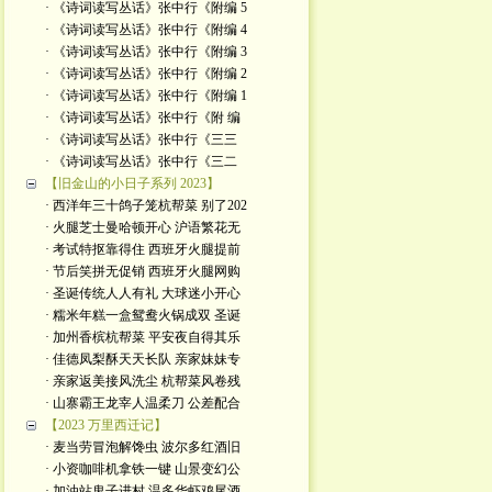
· 《诗词读写丛话》张中行《附编 5
· 《诗词读写丛话》张中行《附编 4
· 《诗词读写丛话》张中行《附编 3
· 《诗词读写丛话》张中行《附编 2
· 《诗词读写丛话》张中行《附编 1
· 《诗词读写丛话》张中行《附 编
· 《诗词读写丛话》张中行《三三
· 《诗词读写丛话》张中行《三二
【旧金山的小日子系列 2023】
· 西洋年三十鸽子笼杭帮菜 别了202
· 火腿芝士曼哈顿开心 沪语繁花无
· 考试特抠靠得住 西班牙火腿提前
· 节后笑拼无促销 西班牙火腿网购
· 圣诞传统人人有礼 大球迷小开心
· 糯米年糕一盒鸳鸯火锅成双 圣诞
· 加州香槟杭帮菜 平安夜自得其乐
· 佳德凤梨酥天天长队 亲家妹妹专
· 亲家返美接风洗尘 杭帮菜风卷残
· 山寨霸王龙宰人温柔刀 公差配合
【2023 万里西迁记】
· 麦当劳冒泡解馋虫 波尔多红酒旧
· 小资咖啡机拿铁一键 山景变幻公
· 加油站鬼子进村 温多华虾鸡尾酒