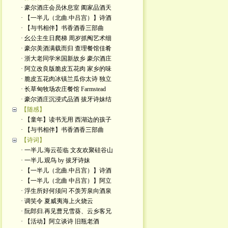
· 豪尔酒庄会员休息室 阖家品酒天
· 【一半儿（北曲.中吕宫）】诗酒
· 【与书相伴】书香酒香三部曲
· 幺公主生日爬梯 周岁抓阄艺术细
· 豪尔美酒满载而归 查理餐馆佳肴
· 浙大老同学米国新故乡 豪尔酒庄
· 阿立改良版脆皮五花肉 家乡的味
· 脆皮五花肉冰镇兰瓜你太诗 独立
· 长草甸牧场农庄餐馆 Farmstead
· 豪尔酒庄沉浸式品酒 拔牙诗妹结
【随感】
· 【童年】读书无用 西湖边的孩子
· 【与书相伴】书香酒香三部曲
【诗词】
· 一半儿.海云莅临 文友欢聚硅谷山
· 一半儿.观鸟 by 拔牙诗妹
· 【一半儿（北曲.中吕宫）】诗酒
· 【一半儿（北曲 中吕宫）】阿立
· 浮生所好何须问 不羡芳泉向酒泉
· 调笑令 夏威夷海上火烧云
· 阮郎归.再见曹兄雪葵、云乡客兄
· 【活动】阿立谈诗 旧瓶老酒