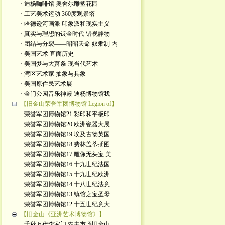
· 迪杨咖啡馆 奥舍尔雕塑花园
· 工艺美术运动 360度观景塔
· 哈德逊河画派 印象派和现实主义
· 真实与理想的镀金时代 错视静物
· 团结与分裂——昭昭天命 奴隶制 内
· 美国艺术 直面历史
· 美国梦与大萧条 现当代艺术
· 湾区艺术家 抽象与具象
· 美国原住民艺术展
· 金门公园音乐神殿 迪杨博物馆我
【旧金山荣誉军团博物馆 Legion of】
· 荣誉军团博物馆21 彩印和平板印
· 荣誉军团博物馆20 欧洲瓷器大展
· 荣誉军团博物馆19 埃及古物英国
· 荣誉军团博物馆18 费林盖蒂插图
· 荣誉军团博物馆17 雕像无头宝 美
· 荣誉军团博物馆16 十九世纪法国
· 荣誉军团博物馆15 十九世纪欧洲
· 荣誉军团博物馆14 十八世纪法意
· 荣誉军团博物馆13 镇馆之宝圣母
· 荣誉军团博物馆12 十五世纪意大
【旧金山《亚洲艺术博物馆》】
· 千秋万代李家门 农夫市场旧金山