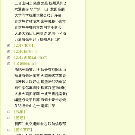
· 三台山闲步 陈夔龙墓 杭州系列 2
· 六通古寺 华严第一山--慧因高丽
· 大学同学杭州大聚会拉开序幕
· 青芝坞竹林惬意 家中晚餐小家常
· 青芝坞午餐阿立嫂同学小聚会
· 天豪大酒店江南味道 米国小区动
· 万象城张生记（杭州系列 19）
【2017 龙乡】
【2016 回国行】
【2015 西加勒比海游】
【又访旧金山】
· 酒吧三顾猫儿拜 后会有期旧金山
· 拍鹿海鲜冰魔雪 火鸡烧烤苹果香
· 海滩风大叹好运 峭壁居然钓鱼翁
· 雨中缪尔车道险 松露汉堡T恤奇(
· 大雁火鸡抓老鹰 一波三折越南餐(
· 峭壁必去半月湾 海鲜土豪卡尔炖
· 又访旧金山之一 露露川菜
【视频】
【游记】
· 新西兰航空姗姗来迟 联航俱乐部
【阿立茶庄】