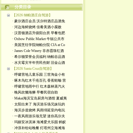
分类目录
【2026 纳帕酒庄自驾游】
· 豪尔酒庄会员 沃尔特酒庄品酒免
· 河边海鲜烧烤 佳肴美酒小腐败
· 汉普顿酒店升级阳台房 早餐包肥
· Oxbow Public Market 牛轭公共市
· 美国烹饪学院纳帕分院 CIA at Co
· James Cole Winery 非赤霞珠红酒
· 希尔顿荣誉会员福利 纳帕谷品酒
· 水灾霉灾半年劳民伤财 旧金山酒
【2026 Santa Cruz自驾游】
· 呼啸营地儿童乐园 三世淘金小有
· 啄木鸟红木千疮百孔 香蕉蛞蝓 营
· 呼啸营地雨中行 红木森林蒸汽火
· 晚风吹懒海狮 早餐民宿自助
· Makai海滨宝岛厨房与酒馆 夏威夷
· 太阳出来了 海滨游乐场兄妹玩的
· 海滨步道烧烤 风雨绵延室内电玩
· 一夜风雨游乐场无望 迷你高尔夫
· 玛丽安冰淇淋 海滩爱犬乐园 蚂蚁
· 冲浪补给站晚餐 灯塔州立海滩海