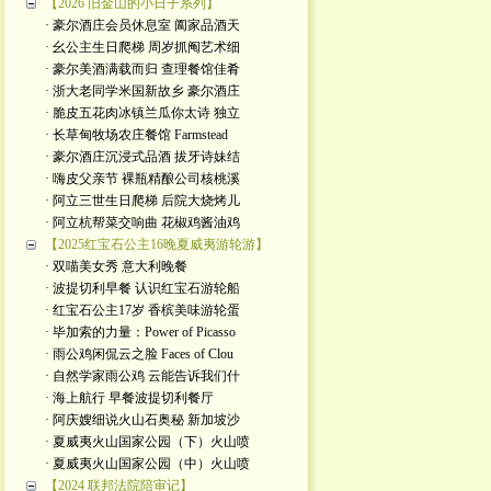
【2026 旧金山的小日子系列】
· 豪尔酒庄会员休息室 阖家品酒天
· 幺公主生日爬梯 周岁抓阄艺术细
· 豪尔美酒满载而归 查理餐馆佳肴
· 浙大老同学米国新故乡 豪尔酒庄
· 脆皮五花肉冰镇兰瓜你太诗 独立
· 长草甸牧场农庄餐馆 Farmstead
· 豪尔酒庄沉浸式品酒 拔牙诗妹结
· 嗨皮父亲节 裸瓶精酿公司核桃溪
· 阿立三世生日爬梯 后院大烧烤儿
· 阿立杭帮菜交响曲 花椒鸡酱油鸡
【2025红宝石公主16晚夏威夷游轮游】
· 双喵美女秀 意大利晚餐
· 波提切利早餐 认识红宝石游轮船
· 红宝石公主17岁 香槟美味游轮蛋
· 毕加索的力量：Power of Picasso
· 雨公鸡闲侃云之脸 Faces of Clou
· 自然学家雨公鸡 云能告诉我们什
· 海上航行 早餐波提切利餐厅
· 阿庆嫂细说火山石奥秘 新加坡沙
· 夏威夷火山国家公园（下）火山喷
· 夏威夷火山国家公园（中）火山喷
【2024 联邦法院陪审记】