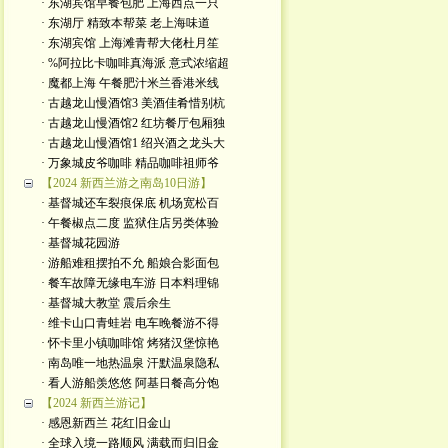
· 东湖宾馆早餐包肥 上海西点一只
· 东湖厅 精致本帮菜 老上海味道
· 东湖宾馆 上海滩青帮大佬杜月笙
· %阿拉比卡咖啡真海派 意式浓缩超
· 魔都上海 午餐肥汁米兰香港米线
· 古越龙山慢酒馆3 美酒佳肴惜别杭
· 古越龙山慢酒馆2 红坊餐厅包厢独
· 古越龙山慢酒馆1 绍兴酒之龙头大
· 万象城皮爷咖啡 精品咖啡祖师爷
【2024 新西兰游之南岛10日游】
· 基督城还车裂痕保底 机场宽松百
· 午餐椒点二度 监狱住店另类体验
· 基督城花园游
· 游船难租摆拍不允 船娘合影面包
· 餐车故障无缘电车游 日本料理锦
· 基督城大教堂 震后余生
· 维卡山口青蛙岩 电车晚餐游不得
· 怀卡里小镇咖啡馆 烤猪汉堡惊艳
· 南岛唯一地热温泉 汗默温泉隐私
· 看人游船羡悠悠 阿基日餐高分饱
【2024 新西兰游记】
· 感恩新西兰 花红旧金山
· 全球入境一路顺风 满载而归旧金