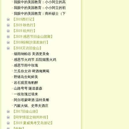
· 我眼中的美国教育：小小阿立的高
· 我眼中的美国教育：小小阿立的初
· 我眼中的美国教育：商科硕士（下
【2019西行记】
【2019 秋色行】
【2019 杭州行】
【2019 感恩节旧金山团聚】
【2018棕榈沙漠差旅行】
【2018又访旧金山】
· 烟雨纳帕谷 美酒更美食
· 感恩节火鸡节 后院烟熏火鸡
· 感恩节雨中玫瑰
· 兰瓜你太诗 啤酒俺爽喝
· 野猪岛生蚝鲜美
· 岩石观景海豹醉
· 山路弯弯 隧道森森
· 一枝玫瑰过墙来
· 阿尔塔蒙啤酒 温特美餐
· 汽艇火锅、史蒂夫酒庄
【2017旧金山游】
【同学情谊之锦州外传】
【2019 夏威夷考艾岛游记】
【中秋】