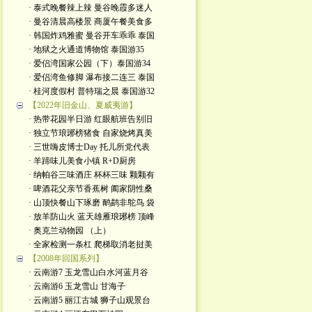
· 泰式晚餐辣上辣 曼谷晚霞多迷人
· 曼谷清晨高楼景 商厦午餐美食多
· 韩国炸鸡雅蜜 曼谷开车乖乖 泰国
· 地狱之火通道博物馆 泰国游35
· 爱侣湾国家公园（下）泰国游34
· 爱侣湾鱼修脚 瀑布接二连三 泰国
· 桂河度假村 普特瑞之晨 泰国游32
【2022年旧金山、夏威夷游】
· 热带花园半日游 红眼航班告别旧
· 独立节琅琊榜猪食 自家烧烤真美
· 三世嗨皮博士Day 托儿所党代表
· 羊蹄味儿美食小镇 R+D厨房
· 纳帕谷三味酒庄 杯杯三味 颗颗有
· 啤酒花父亲节香蕉树 阖家阴性桑
· 山顶快餐山下琢磨 鸸鹋非鸵鸟 袋
· 放羊防山火 蓝天雄雁琅琊榜 顶峰
· 奥克兰动物园 （上）
· 全家检测一条杠 爬梯取消老挝美
【2008年回国系列】
· 云南游7 玉龙雪山白水河蓝月谷
· 云南游6 玉龙雪山 甘海子
· 云南游5 丽江古城 狮子山观景台