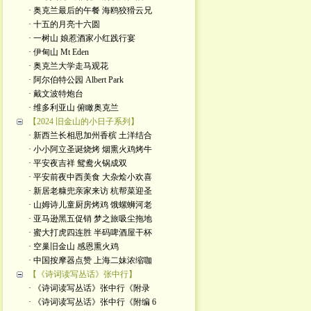
· 奥克兰最后的午餐 海鸥狡猾云兄
· 十五的月亮十六圆
· 一树山 娘惹酒家小红践行宴
· 伊甸山 Mt Eden
· 奥克兰大学走马观花
· 阿尔伯特公园 Albert Park
· 戴文波特炮台
· 维多利亚山 俯瞰奥克兰
【2024 旧金山的小日子系列】
· 新西兰长相思加州香槟 土洋结合
· 小小阿立圣诞烧烤 烟熏火鸡烤牛
· 平安夜吉祥 鸳鸯火锅成双
· 平安前夜中西美食 大杂烩小欢喜
· 新居老糠兜亲家来访 杭帮菜迎圣
· 山姆诗儿童厨房烤鸡 饿螺蛳河老
· 亚马逊黑五促销 梦之旅吸尘拖地
· 蜜大打虎四连胜 半码啤酒屋干杯
· 空巢旧金山 感恩熏火鸡
· 中国按摩器点赞 上海二妹浓缩咖
【《诗词读写丛话》张中行】
· 《诗词读写丛话》张中行《附录
· 《诗词读写丛话》张中行《附编 6