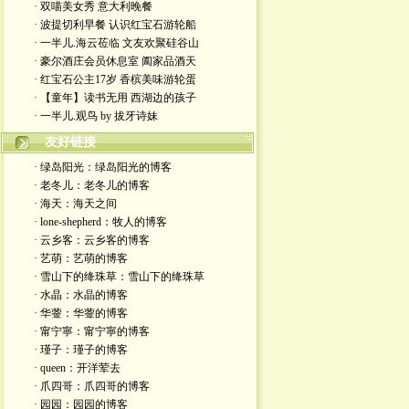
· 双喵美女秀 意大利晚餐
· 波提切利早餐 认识红宝石游轮船
· 一半儿.海云莅临 文友欢聚硅谷山
· 豪尔酒庄会员休息室 阖家品酒天
· 红宝石公主17岁 香槟美味游轮蛋
· 【童年】读书无用 西湖边的孩子
· 一半儿.观鸟 by 拔牙诗妹
友好链接
· 绿岛阳光：绿岛阳光的博客
· 老冬儿：老冬儿的博客
· 海天：海天之间
· lone-shepherd：牧人的博客
· 云乡客：云乡客的博客
· 艺萌：艺萌的博客
· 雪山下的绛珠草：雪山下的绛珠草
· 水晶：水晶的博客
· 华蓥：华蓥的博客
· 甯宁寧：甯宁寧的博客
· 瑾子：瑾子的博客
· queen：开洋荤去
· 爪四哥：爪四哥的博客
· 园园：园园的博客