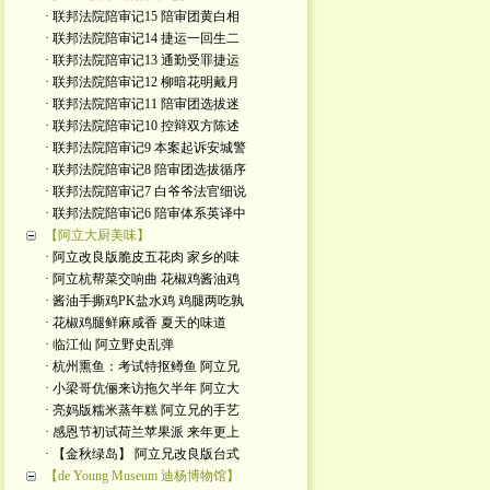
· 联邦法院陪审记15 陪审团黄白相
· 联邦法院陪审记14 捷运一回生二
· 联邦法院陪审记13 通勤受罪捷运
· 联邦法院陪审记12 柳暗花明戴月
· 联邦法院陪审记11 陪审团选拔迷
· 联邦法院陪审记10 控辩双方陈述
· 联邦法院陪审记9 本案起诉安城警
· 联邦法院陪审记8 陪审团选拔循序
· 联邦法院陪审记7 白爷爷法官细说
· 联邦法院陪审记6 陪审体系英译中
【阿立大厨美味】
· 阿立改良版脆皮五花肉 家乡的味
· 阿立杭帮菜交响曲 花椒鸡酱油鸡
· 酱油手撕鸡PK盐水鸡 鸡腿两吃孰
· 花椒鸡腿鲜麻咸香 夏天的味道
· 临江仙 阿立野史乱弹
· 杭州熏鱼：考试特抠鳟鱼 阿立兄
· 小梁哥伉俪来访拖欠半年 阿立大
· 亮妈版糯米蒸年糕 阿立兄的手艺
· 感恩节初试荷兰苹果派 来年更上
· 【金秋绿岛】 阿立兄改良版台式
【de Young Museum 迪杨博物馆】