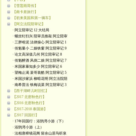
【雪莲雨荷传】
【南卡差旅行】
【初来美国和第一辆车】
【阿立法院陪审记】
· 阿立陪审记 12 大结局
· 螺丝钉扫兴 陪审员推敲 阿立陪审
· 三胖啃泥 法律操心 阿立陪审记 1
· 传魁量小 二娘铁窗 阿立陪审记 9
· 论文高深值几何 阿立陪审记 8
· 传魁醉酒 风倒二娘 阿立陪审记 7
· 米国家暴知多少 阿立陪审记 6
· 望梅止渴 裴哥装酷 阿立陪审记 5
· 米国沙家浜 柳暗花明 阿立法院陪
· 南希普法 铁梅说菜 阿立陪审记 3
【西子湖畔儿时旧忆】
【2017 北密秋色行】
【2016 北密秋色行】
【2017-2018 泰国游】
【2017 回国行】
· 17年回国行：浴鹄湾小游（下）
· 浴鹄湾小游（上）
· 法相唐樟镜花阁 留余山居鸟听泉