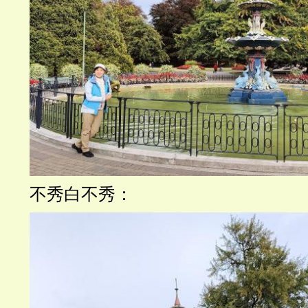
不秀白不秀：