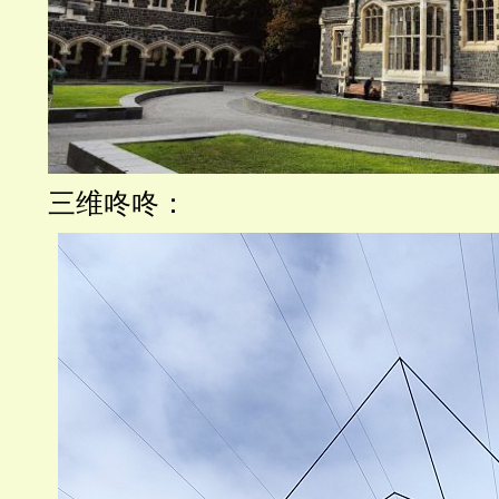
三维咚咚：