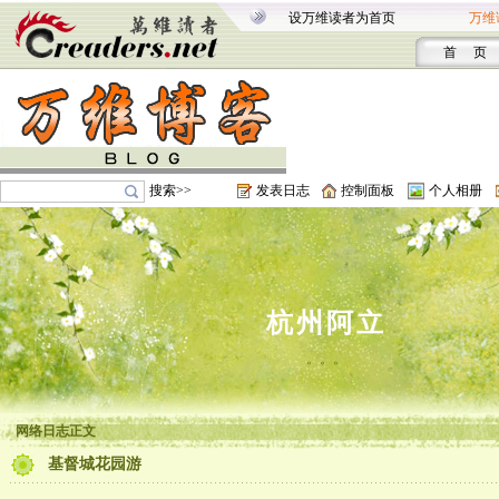
设万维读者为首页
万维
首 页
搜索>>
发表日志
控制面板
个人相册
杭州阿立
。。。
网络日志正文
基督城花园游