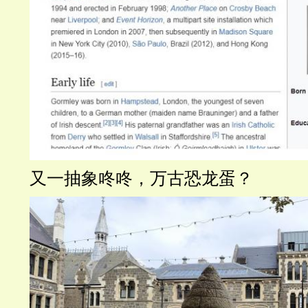
又一抽象咚咚，万古恐龙蛋？