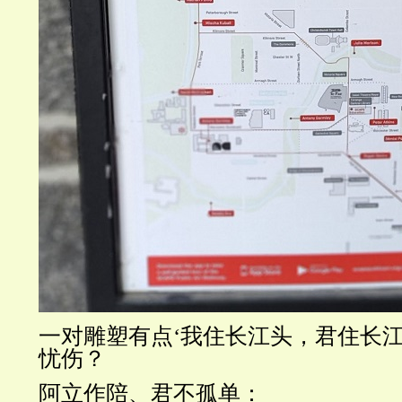
一对雕塑有点‘我住长江头，君住长江
忧伤？
阿立作陪、君不孤单：