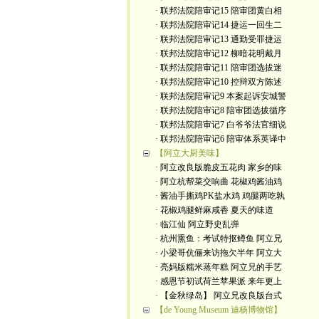
· 联邦法院陪审记15 陪审团黄白相
· 联邦法院陪审记14 捷运一回生二
· 联邦法院陪审记13 通勤受罪捷运
· 联邦法院陪审记12 柳暗花明戴月
· 联邦法院陪审记11 陪审团选拔迷
· 联邦法院陪审记10 控辩双方陈述
· 联邦法院陪审记9 本案起诉安城警
· 联邦法院陪审记8 陪审团选拔循序
· 联邦法院陪审记7 白爷爷法官细说
· 联邦法院陪审记6 陪审体系英译中
【阿立大厨美味】
· 阿立改良版脆皮五花肉 家乡的味
· 阿立杭帮菜交响曲 花椒鸡酱油鸡
· 酱油手撕鸡PK盐水鸡 鸡腿两吃孰
· 花椒鸡腿鲜麻咸香 夏天的味道
· 临江仙 阿立野史乱弹
· 杭州熏鱼：考试特抠鳟鱼 阿立兄
· 小梁哥伉俪来访拖欠半年 阿立大
· 亮妈版糯米蒸年糕 阿立兄的手艺
· 感恩节初试荷兰苹果派 来年更上
· 【金秋绿岛】 阿立兄改良版台式
【de Young Museum 迪杨博物馆】