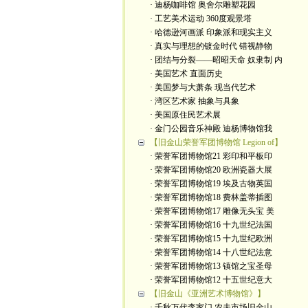
· 迪杨咖啡馆 奥舍尔雕塑花园
· 工艺美术运动 360度观景塔
· 哈德逊河画派 印象派和现实主义
· 真实与理想的镀金时代 错视静物
· 团结与分裂——昭昭天命 奴隶制 内
· 美国艺术 直面历史
· 美国梦与大萧条 现当代艺术
· 湾区艺术家 抽象与具象
· 美国原住民艺术展
· 金门公园音乐神殿 迪杨博物馆我
【旧金山荣誉军团博物馆 Legion of】
· 荣誉军团博物馆21 彩印和平板印
· 荣誉军团博物馆20 欧洲瓷器大展
· 荣誉军团博物馆19 埃及古物英国
· 荣誉军团博物馆18 费林盖蒂插图
· 荣誉军团博物馆17 雕像无头宝 美
· 荣誉军团博物馆16 十九世纪法国
· 荣誉军团博物馆15 十九世纪欧洲
· 荣誉军团博物馆14 十八世纪法意
· 荣誉军团博物馆13 镇馆之宝圣母
· 荣誉军团博物馆12 十五世纪意大
【旧金山《亚洲艺术博物馆》】
· 千秋万代李家门 农夫市场旧金山