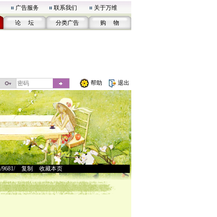
广告服务
联系我们
关于万维
论 坛
分类广告
购 物
帮助
退出
u/9681/
>
复制
>
收藏本页