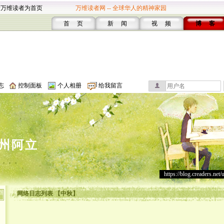
设万维读者为首页
万维读者网 -- 全球华人的精神家园
首 页
新 闻
视 频
博 客
志
控制面板
个人相册
给我留言
州阿立
。。。
https://blog.creaders.net/
网络日志列表 【中秋】