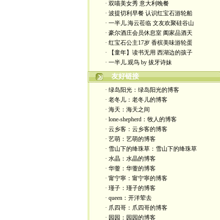
· 双喵美女秀 意大利晚餐
· 波提切利早餐 认识红宝石游轮船
· 一半儿.海云莅临 文友欢聚硅谷山
· 豪尔酒庄会员休息室 阖家品酒天
· 红宝石公主17岁 香槟美味游轮蛋
· 【童年】读书无用 西湖边的孩子
· 一半儿.观鸟 by 拔牙诗妹
友好链接
· 绿岛阳光：绿岛阳光的博客
· 老冬儿：老冬儿的博客
· 海天：海天之间
· lone-shepherd：牧人的博客
· 云乡客：云乡客的博客
· 艺萌：艺萌的博客
· 雪山下的绛珠草：雪山下的绛珠草
· 水晶：水晶的博客
· 华蓥：华蓥的博客
· 甯宁寧：甯宁寧的博客
· 瑾子：瑾子的博客
· queen：开洋荤去
· 爪四哥：爪四哥的博客
· 园园：园园的博客