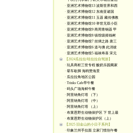
· 亚洲艺术博物馆13 波斯世界和西
· 亚洲艺术博物馆12 东南亚诸国
· 亚洲艺术博物馆11 玉器 藏传佛教
· 亚洲艺术博物馆10 举世无双小臣
· 亚洲艺术博物馆9 商周青铜器 甲
· 亚洲艺术博物馆8 镇馆级摇钱树
· 亚洲艺术博物馆7 丝绸之路 唐三
· 亚洲艺术博物馆6 道与佛 此消彼
· 亚洲艺术博物馆5 福禄寿喜 宋元
【2024瓜拉拉/哇拉拉自驾游】
· 玩具商柜三世专程 酸奶乐园阖家
· 晕车歇脚 海鸥赞海景
· 瓜拉拉角地区公园
· Trinks Cafe早午餐
· 码头广场海鲜午餐
· 阿里纳角灯塔 （下）
· 阿里纳角灯塔 （中）
· 阿里纳角灯塔 （上）
· 布莱恩野生动物保护区 下 世上最
· 布莱恩野生动物保护区（上）
【2025 旧金山的小日子系列】
· 印象兰州手拉面 立家门惜别午餐