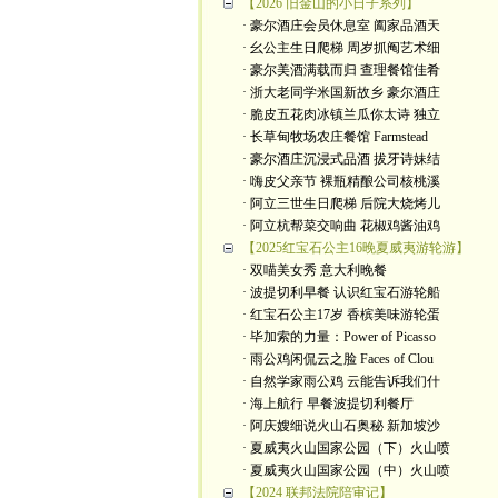
【2026 旧金山的小日子系列】
· 豪尔酒庄会员休息室 阖家品酒天
· 幺公主生日爬梯 周岁抓阄艺术细
· 豪尔美酒满载而归 查理餐馆佳肴
· 浙大老同学米国新故乡 豪尔酒庄
· 脆皮五花肉冰镇兰瓜你太诗 独立
· 长草甸牧场农庄餐馆 Farmstead
· 豪尔酒庄沉浸式品酒 拔牙诗妹结
· 嗨皮父亲节 裸瓶精酿公司核桃溪
· 阿立三世生日爬梯 后院大烧烤儿
· 阿立杭帮菜交响曲 花椒鸡酱油鸡
【2025红宝石公主16晚夏威夷游轮游】
· 双喵美女秀 意大利晚餐
· 波提切利早餐 认识红宝石游轮船
· 红宝石公主17岁 香槟美味游轮蛋
· 毕加索的力量：Power of Picasso
· 雨公鸡闲侃云之脸 Faces of Clou
· 自然学家雨公鸡 云能告诉我们什
· 海上航行 早餐波提切利餐厅
· 阿庆嫂细说火山石奥秘 新加坡沙
· 夏威夷火山国家公园（下）火山喷
· 夏威夷火山国家公园（中）火山喷
【2024 联邦法院陪审记】