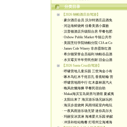
分类目录
【2026 纳帕酒庄自驾游】
· 豪尔酒庄会员 沃尔特酒庄品酒免
· 河边海鲜烧烤 佳肴美酒小腐败
· 汉普顿酒店升级阳台房 早餐包肥
· Oxbow Public Market 牛轭公共市
· 美国烹饪学院纳帕分院 CIA at Co
· James Cole Winery 非赤霞珠红酒
· 希尔顿荣誉会员福利 纳帕谷品酒
· 水灾霉灾半年劳民伤财 旧金山酒
【2026 Santa Cruz自驾游】
· 呼啸营地儿童乐园 三世淘金小有
· 啄木鸟红木千疮百孔 香蕉蛞蝓 营
· 呼啸营地雨中行 红木森林蒸汽火
· 晚风吹懒海狮 早餐民宿自助
· Makai海滨宝岛厨房与酒馆 夏威夷
· 太阳出来了 海滨游乐场兄妹玩的
· 海滨步道烧烤 风雨绵延室内电玩
· 一夜风雨游乐场无望 迷你高尔夫
· 玛丽安冰淇淋 海滩爱犬乐园 蚂蚁
· 冲浪补给站晚餐 灯塔州立海滩海