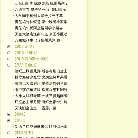
· 三台山闲步 陈夔龙墓 杭州系列 2
· 六通古寺 华严第一山--慧因高丽
· 大学同学杭州大聚会拉开序幕
· 青芝坞竹林惬意 家中晚餐小家常
· 青芝坞午餐阿立嫂同学小聚会
· 天豪大酒店江南味道 米国小区动
· 万象城张生记（杭州系列 19）
【2017 龙乡】
【2016 回国行】
【2015 西加勒比海游】
【又访旧金山】
· 酒吧三顾猫儿拜 后会有期旧金山
· 拍鹿海鲜冰魔雪 火鸡烧烤苹果香
· 海滩风大叹好运 峭壁居然钓鱼翁
· 雨中缪尔车道险 松露汉堡T恤奇(
· 大雁火鸡抓老鹰 一波三折越南餐(
· 峭壁必去半月湾 海鲜土豪卡尔炖
· 又访旧金山之一 露露川菜
【视频】
【游记】
· 新西兰航空姗姗来迟 联航俱乐部
【阿立茶庄】