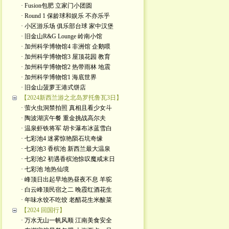
· Fusion包肥 立家门小团圆
· Round 1 保龄球和娱乐 不亦乐乎
· 小区游乐场 俱乐部台球 家中汉堡
· 旧金山R&G Lounge 岭南小馆
· 加州科学博物馆4 非洲馆 企鹅喂
· 加州科学博物馆3 屋顶花园 教育
· 加州科学博物馆2 热带雨林 地震
· 加州科学博物馆1 海底世界
· 旧金山菠萝王港式饼店
【2024新西兰游之北岛罗托鲁瓦3日】
· 萤火虫洞禁拍照 真相且看少女斗
· 陶波湖滨午餐 重金挑战高尔夫
· 温泉虾铁将军 胡卡瀑布冰蓝雪白
· 七彩池4 迷雾惊艳陨石坑奇缘
· 七彩池3 香槟池 新西兰最大温泉
· 七彩池2 初遇香槟池惊叹魔戒末日
· 七彩池 地热仙境
· 峰顶日出起早地热昼夜不息 羊驼
· 白云峰顶民宿之二 晚霞红酒花生
· 年味水饺不吃饺 老醋花生米酸菜
【2024 回国行】
· 万水无山一帆风顺 江南美食安全