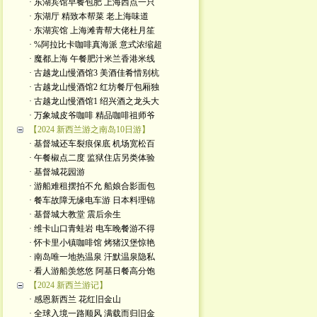
· 东湖宾馆早餐包肥 上海西点一只
· 东湖厅 精致本帮菜 老上海味道
· 东湖宾馆 上海滩青帮大佬杜月笙
· %阿拉比卡咖啡真海派 意式浓缩超
· 魔都上海 午餐肥汁米兰香港米线
· 古越龙山慢酒馆3 美酒佳肴惜别杭
· 古越龙山慢酒馆2 红坊餐厅包厢独
· 古越龙山慢酒馆1 绍兴酒之龙头大
· 万象城皮爷咖啡 精品咖啡祖师爷
【2024 新西兰游之南岛10日游】
· 基督城还车裂痕保底 机场宽松百
· 午餐椒点二度 监狱住店另类体验
· 基督城花园游
· 游船难租摆拍不允 船娘合影面包
· 餐车故障无缘电车游 日本料理锦
· 基督城大教堂 震后余生
· 维卡山口青蛙岩 电车晚餐游不得
· 怀卡里小镇咖啡馆 烤猪汉堡惊艳
· 南岛唯一地热温泉 汗默温泉隐私
· 看人游船羡悠悠 阿基日餐高分饱
【2024 新西兰游记】
· 感恩新西兰 花红旧金山
· 全球入境一路顺风 满载而归旧金