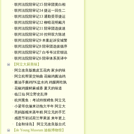
· 联邦法院陪审记15 陪审团黄白相
· 联邦法院陪审记14 捷运一回生二
· 联邦法院陪审记13 通勤受罪捷运
· 联邦法院陪审记12 柳暗花明戴月
· 联邦法院陪审记11 陪审团选拔迷
· 联邦法院陪审记10 控辩双方陈述
· 联邦法院陪审记9 本案起诉安城警
· 联邦法院陪审记8 陪审团选拔循序
· 联邦法院陪审记7 白爷爷法官细说
· 联邦法院陪审记6 陪审体系英译中
【阿立大厨美味】
· 阿立改良版脆皮五花肉 家乡的味
· 阿立杭帮菜交响曲 花椒鸡酱油鸡
· 酱油手撕鸡PK盐水鸡 鸡腿两吃孰
· 花椒鸡腿鲜麻咸香 夏天的味道
· 临江仙 阿立野史乱弹
· 杭州熏鱼：考试特抠鳟鱼 阿立兄
· 小梁哥伉俪来访拖欠半年 阿立大
· 亮妈版糯米蒸年糕 阿立兄的手艺
· 感恩节初试荷兰苹果派 来年更上
· 【金秋绿岛】 阿立兄改良版台式
【de Young Museum 迪杨博物馆】