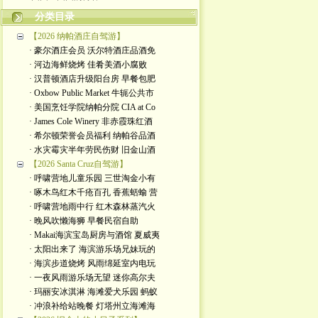
分类目录
【2026 纳帕酒庄自驾游】
· 豪尔酒庄会员 沃尔特酒庄品酒免
· 河边海鲜烧烤 佳肴美酒小腐败
· 汉普顿酒店升级阳台房 早餐包肥
· Oxbow Public Market 牛轭公共市
· 美国烹饪学院纳帕分院 CIA at Co
· James Cole Winery 非赤霞珠红酒
· 希尔顿荣誉会员福利 纳帕谷品酒
· 水灾霉灾半年劳民伤财 旧金山酒
【2026 Santa Cruz自驾游】
· 呼啸营地儿童乐园 三世淘金小有
· 啄木鸟红木千疮百孔 香蕉蛞蝓 营
· 呼啸营地雨中行 红木森林蒸汽火
· 晚风吹懒海狮 早餐民宿自助
· Makai海滨宝岛厨房与酒馆 夏威夷
· 太阳出来了 海滨游乐场兄妹玩的
· 海滨步道烧烤 风雨绵延室内电玩
· 一夜风雨游乐场无望 迷你高尔夫
· 玛丽安冰淇淋 海滩爱犬乐园 蚂蚁
· 冲浪补给站晚餐 灯塔州立海滩海