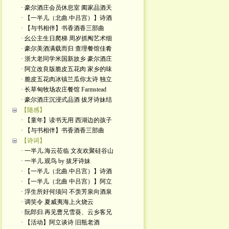
· 豪尔酒庄会员休息室 阖家品酒天
· 【一半儿（北曲.中吕宫）】诗酒
· 【与书相伴】书香酒香三部曲
· 幺公主生日爬梯 周岁抓阄艺术细
· 豪尔美酒满载而归 查理餐馆佳肴
· 浙大老同学米国新故乡 豪尔酒庄
· 阿立改良版脆皮五花肉 家乡的味
· 脆皮五花肉冰镇兰瓜你太诗 独立
· 长草甸牧场农庄餐馆 Farmstead
· 豪尔酒庄沉浸式品酒 拔牙诗妹结
【随感】
· 【童年】读书无用 西湖边的孩子
· 【与书相伴】书香酒香三部曲
【诗词】
· 一半儿.海云莅临 文友欢聚硅谷山
· 一半儿.观鸟 by 拔牙诗妹
· 【一半儿（北曲.中吕宫）】诗酒
· 【一半儿（北曲 中吕宫）】阿立
· 浮生所好何须问 不羡芳泉向酒泉
· 调笑令 夏威夷海上火烧云
· 阮郎归.再见曹兄雪葵、云乡客兄
· 【活动】阿立谈诗 旧瓶老酒