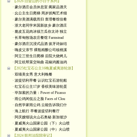
【2026 旧金山的小日子系列】
· 豪尔酒庄会员休息室 阖家品酒天
· 幺公主生日爬梯 周岁抓阄艺术细
· 豪尔美酒满载而归 查理餐馆佳肴
· 浙大老同学米国新故乡 豪尔酒庄
· 脆皮五花肉冰镇兰瓜你太诗 独立
· 长草甸牧场农庄餐馆 Farmstead
· 豪尔酒庄沉浸式品酒 拔牙诗妹结
· 嗨皮父亲节 裸瓶精酿公司核桃溪
· 阿立三世生日爬梯 后院大烧烤儿
· 阿立杭帮菜交响曲 花椒鸡酱油鸡
【2025红宝石公主16晚夏威夷游轮游】
· 双喵美女秀 意大利晚餐
· 波提切利早餐 认识红宝石游轮船
· 红宝石公主17岁 香槟美味游轮蛋
· 毕加索的力量：Power of Picasso
· 雨公鸡闲侃云之脸 Faces of Clou
· 自然学家雨公鸡 云能告诉我们什
· 海上航行 早餐波提切利餐厅
· 阿庆嫂细说火山石奥秘 新加坡沙
· 夏威夷火山国家公园（下）火山喷
· 夏威夷火山国家公园（中）火山喷
【2024 联邦法院陪审记】