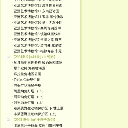
· 亚洲艺术博物馆13 波斯世界和西
· 亚洲艺术博物馆12 东南亚诸国
· 亚洲艺术博物馆11 玉器 藏传佛教
· 亚洲艺术博物馆10 举世无双小臣
· 亚洲艺术博物馆9 商周青铜器 甲
· 亚洲艺术博物馆8 镇馆级摇钱树
· 亚洲艺术博物馆7 丝绸之路 唐三
· 亚洲艺术博物馆6 道与佛 此消彼
· 亚洲艺术博物馆5 福禄寿喜 宋元
【2024瓜拉拉/哇拉拉自驾游】
· 玩具商柜三世专程 酸奶乐园阖家
· 晕车歇脚 海鸥赞海景
· 瓜拉拉角地区公园
· Trinks Cafe早午餐
· 码头广场海鲜午餐
· 阿里纳角灯塔 （下）
· 阿里纳角灯塔 （中）
· 阿里纳角灯塔 （上）
· 布莱恩野生动物保护区 下 世上最
· 布莱恩野生动物保护区（上）
【2025 旧金山的小日子系列】
· 印象兰州手拉面 立家门惜别午餐