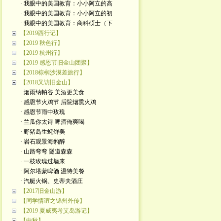
· 我眼中的美国教育：小小阿立的高
· 我眼中的美国教育：小小阿立的初
· 我眼中的美国教育：商科硕士（下
【2019西行记】
【2019 秋色行】
【2019 杭州行】
【2019 感恩节旧金山团聚】
【2018棕榈沙漠差旅行】
【2018又访旧金山】
· 烟雨纳帕谷 美酒更美食
· 感恩节火鸡节 后院烟熏火鸡
· 感恩节雨中玫瑰
· 兰瓜你太诗 啤酒俺爽喝
· 野猪岛生蚝鲜美
· 岩石观景海豹醉
· 山路弯弯 隧道森森
· 一枝玫瑰过墙来
· 阿尔塔蒙啤酒 温特美餐
· 汽艇火锅、史蒂夫酒庄
【2017旧金山游】
【同学情谊之锦州外传】
【2019 夏威夷考艾岛游记】
【中秋】