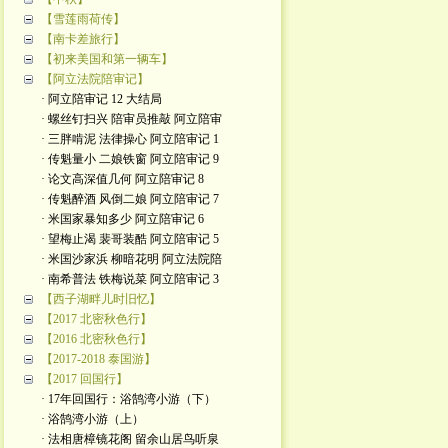
【雪莲雨荷传】
【南卡差旅行】
【初来美国和第一辆车】
【阿立法院陪审记】
· 阿立陪审记 12 大结局
· 螺丝钉扫兴 陪审员推敲 阿立陪审
· 三胖啃泥 法律操心 阿立陪审记 1
· 传魁量小 二娘铁窗 阿立陪审记 9
· 论文高深值几何 阿立陪审记 8
· 传魁醉酒 风倒二娘 阿立陪审记 7
· 米国家暴知多少 阿立陪审记 6
· 望梅止渴 裴哥装酷 阿立陪审记 5
· 米国沙家浜 柳暗花明 阿立法院陪
· 南希普法 铁梅说菜 阿立陪审记 3
【西子湖畔儿时旧忆】
【2017 北密秋色行】
【2016 北密秋色行】
【2017-2018 泰国游】
【2017 回国行】
· 17年回国行：浴鹄湾小游（下）
· 浴鹄湾小游（上）
· 法相唐樟镜花阁 留余山居鸟听泉