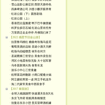
· 雪山远影公厕迂回 西部天路特色
· 四鼻啤酒公司 20度小酿开眼养胃
· 红岩公园（下）圆形剧场
· 红岩公园（上）
· 香港芭比蔻雅蜜 鸭下巴牛腩煲艇
· 科罗拉多巨石城 红岩山景肖托夸
· 万里西迁走走停停 丹佛我们来了
【2022 感恩节旧金山游】
· 拉普鲁玛桃红 糖曲奇玫瑰马提尼
· 葡萄美酒好品味 圣诞小酒天天醉
· 机场乌伯瞌聦贵 候车在何方
· 圣诞爬梯三世登台 美食外卖告别
· 湾区小地震有惊无险 大十冠军赛
· 乌冬面新潮火热 食客长龙
· 游乐小中心三世童趣
· 杭帮菜花样翻新 小两口鸳鸯火锅
· 阿立嫂杭帮菜一桌 阿立手机连升
· 海二代家常美食中西双拿手
【2017 泰国游】
· 全球入镜踢踢劈 快速通关告别X光
· 东京飞华府 联航商务舱惬意
· 别曼谷东京小憩 贵宾室啤酒机噱