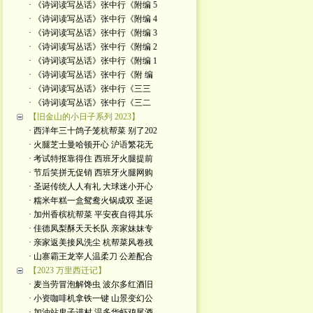
· 《诗词读写丛话》张中行《附编 5
· 《诗词读写丛话》张中行《附编 4
· 《诗词读写丛话》张中行《附编 3
· 《诗词读写丛话》张中行《附编 2
· 《诗词读写丛话》张中行《附编 1
· 《诗词读写丛话》张中行《附 编
· 《诗词读写丛话》张中行《三三
· 《诗词读写丛话》张中行《三二
【旧金山的小日子系列 2023】
· 西洋年三十鸽子笼杭帮菜 别了202
· 火腿芝士曼哈顿开心 沪语繁花无
· 考试特抠靠得住 西班牙火腿提前
· 节后笑拼无促销 西班牙火腿网购
· 圣诞传统人人有礼 大球迷小开心
· 糯米年糕一盒鸳鸯火锅成双 圣诞
· 加州香槟杭帮菜 平安夜自得其乐
· 佳德凤梨酥天天长队 亲家妹妹专
· 亲家返美接风洗尘 杭帮菜风卷残
· 山寨霸王龙宰人温柔刀 公差配合
【2023 万里西迁记】
· 麦当劳冒泡解馋虫 波尔多红酒旧
· 小资咖啡机拿铁一键 山景变幻公
· 加油站鬼子进村 温多华虾鸡尾酒