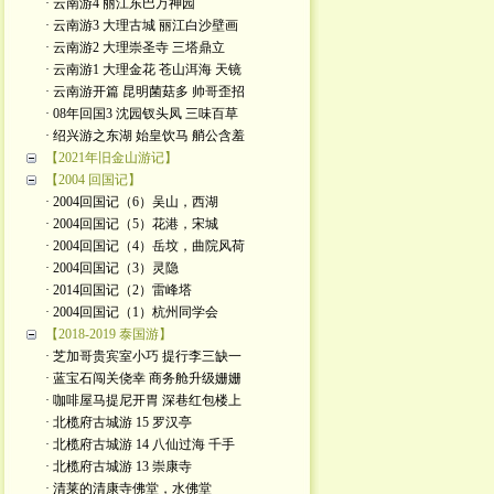
· 云南游4 丽江东巴万神园
· 云南游3 大理古城 丽江白沙壁画
· 云南游2 大理崇圣寺 三塔鼎立
· 云南游1 大理金花 苍山洱海 天镜
· 云南游开篇 昆明菌菇多 帅哥歪招
· 08年回国3 沈园钗头凤 三味百草
· 绍兴游之东湖 始皇饮马 艄公含羞
【2021年旧金山游记】
【2004 回国记】
· 2004回国记（6）吴山，西湖
· 2004回国记（5）花港，宋城
· 2004回国记（4）岳坟，曲院风荷
· 2004回国记（3）灵隐
· 2014回国记（2）雷峰塔
· 2004回国记（1）杭州同学会
【2018-2019 泰国游】
· 芝加哥贵宾室小巧 提行李三缺一
· 蓝宝石闯关侥幸 商务舱升级姗姗
· 咖啡屋马提尼开胃 深巷红包楼上
· 北榄府古城游 15 罗汉亭
· 北榄府古城游 14 八仙过海 千手
· 北榄府古城游 13 崇康寺
· 清莱的清康寺佛堂，水佛堂