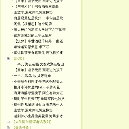
· 【童年】读书无用 西湖边的孩子
· 【与书相伴】书香酒香三部曲
· 山坡羊.漏水停电阿立惊蛰
· 白居易最忆是杭州 一半勾留是此
· 闲侃【极相思】这个词牌
· 浙大校门的浙江大学题字之字体变
· 试对荒城兄的五字无情对
· 【沉醉】半世酒经千杯外 一曲还
· 每逢邂逅思天意 求下联
· 富运饮茶美食真逍遥 云飞拆招皮
【纪实】
· 一半儿.海云莅临 文友欢聚硅谷山
· 【童年】读书无用 西湖边的孩子
· 一半儿.观鸟 by 拔牙诗妹
· 小香融合料理 野生菌火锅鲜美无
· 拔牙小诗妹邀约Filoli 菲萝莉花
· 海牙海醉绿蓝携手 阿立有诗为证
· 历时半年耗资2万 重建家园七波八
· 杭州侄儿游到旧金山 表弟庆生大
· 山坡羊.漏水停电阿立惊蛰
· 越剧帅小生昆曲美花旦 海风多才
【大学同学情谊趣话系列】
【美酒佳肴】