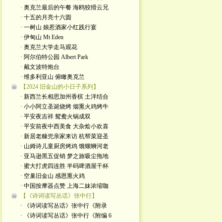
· 奥克兰最后的午餐 海鸥狡猾云兄
· 十五的月亮十六圆
· 一树山 娘惹酒家小红践行宴
· 伊甸山 Mt Eden
· 奥克兰大学走马观花
· 阿尔伯特公园 Albert Park
· 戴文波特炮台
· 维多利亚山 俯瞰奥克兰
【2024 旧金山的小日子系列】
· 新西兰长相思加州香槟 土洋结合
· 小小阿立圣诞烧烤 烟熏火鸡烤牛
· 平安夜吉祥 鸳鸯火锅成双
· 平安前夜中西美食 大杂烩小欢喜
· 新居老糠兜亲家来访 杭帮菜迎圣
· 山姆诗儿童厨房烤鸡 饿螺蛳河老
· 亚马逊黑五促销 梦之旅吸尘拖地
· 蜜大打虎四连胜 半码啤酒屋干杯
· 空巢旧金山 感恩熏火鸡
· 中国按摩器点赞 上海二妹浓缩咖
【《诗词读写丛话》张中行】
· 《诗词读写丛话》张中行《附录
· 《诗词读写丛话》张中行《附编 6