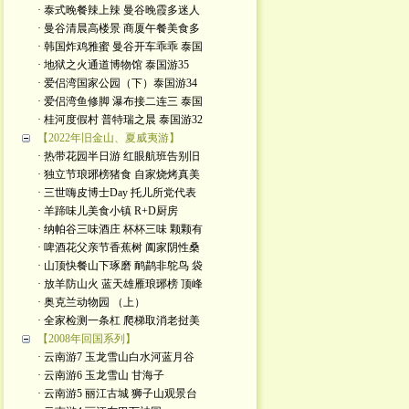
· 泰式晚餐辣上辣 曼谷晚霞多迷人
· 曼谷清晨高楼景 商厦午餐美食多
· 韩国炸鸡雅蜜 曼谷开车乖乖 泰国
· 地狱之火通道博物馆 泰国游35
· 爱侣湾国家公园（下）泰国游34
· 爱侣湾鱼修脚 瀑布接二连三 泰国
· 桂河度假村 普特瑞之晨 泰国游32
【2022年旧金山、夏威夷游】
· 热带花园半日游 红眼航班告别旧
· 独立节琅琊榜猪食 自家烧烤真美
· 三世嗨皮博士Day 托儿所党代表
· 羊蹄味儿美食小镇 R+D厨房
· 纳帕谷三味酒庄 杯杯三味 颗颗有
· 啤酒花父亲节香蕉树 阖家阴性桑
· 山顶快餐山下琢磨 鸸鹋非鸵鸟 袋
· 放羊防山火 蓝天雄雁琅琊榜 顶峰
· 奥克兰动物园 （上）
· 全家检测一条杠 爬梯取消老挝美
【2008年回国系列】
· 云南游7 玉龙雪山白水河蓝月谷
· 云南游6 玉龙雪山 甘海子
· 云南游5 丽江古城 狮子山观景台