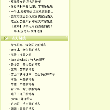
· 双喵美女秀 意大利晚餐
· 波提切利早餐 认识红宝石游轮船
· 一半儿.海云莅临 文友欢聚硅谷山
· 豪尔酒庄会员休息室 阖家品酒天
· 红宝石公主17岁 香槟美味游轮蛋
· 【童年】读书无用 西湖边的孩子
· 一半儿.观鸟 by 拔牙诗妹
友好链接
· 绿岛阳光：绿岛阳光的博客
· 老冬儿：老冬儿的博客
· 海天：海天之间
· lone-shepherd：牧人的博客
· 云乡客：云乡客的博客
· 艺萌：艺萌的博客
· 雪山下的绛珠草：雪山下的绛珠草
· 水晶：水晶的博客
· 华蓥：华蓥的博客
· 甯宁寧：甯宁寧的博客
· 瑾子：瑾子的博客
· queen：开洋荤去
· 爪四哥：爪四哥的博客
· 园园：园园的博客