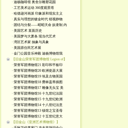
· 迪杨咖啡馆 奥舍尔雕塑花园
· 工艺美术运动 360度观景塔
· 哈德逊河画派 印象派和现实主义
· 真实与理想的镀金时代 错视静物
· 团结与分裂——昭昭天命 奴隶制 内
· 美国艺术 直面历史
· 美国梦与大萧条 现当代艺术
· 湾区艺术家 抽象与具象
· 美国原住民艺术展
· 金门公园音乐神殿 迪杨博物馆我
【旧金山荣誉军团博物馆 Legion of】
· 荣誉军团博物馆21 彩印和平板印
· 荣誉军团博物馆20 欧洲瓷器大展
· 荣誉军团博物馆19 埃及古物英国
· 荣誉军团博物馆18 费林盖蒂插图
· 荣誉军团博物馆17 雕像无头宝 美
· 荣誉军团博物馆16 十九世纪法国
· 荣誉军团博物馆15 十九世纪欧洲
· 荣誉军团博物馆14 十八世纪法意
· 荣誉军团博物馆13 镇馆之宝圣母
· 荣誉军团博物馆12 十五世纪意大
【旧金山《亚洲艺术博物馆》】
· 千秋万代李家门 农夫市场旧金山