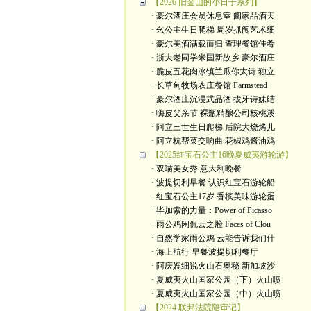
【2026 旧金山的小日子系列】
· 豪尔酒庄会员休息室 阖家品酒天
· 幺公主生日爬梯 周岁抓阄艺术细
· 豪尔美酒满载而归 查理餐馆佳肴
· 浙大老同学米国新故乡 豪尔酒庄
· 脆皮五花肉冰镇兰瓜你太诗 独立
· 长草甸牧场农庄餐馆 Farmstead
· 豪尔酒庄沉浸式品酒 拔牙诗妹结
· 嗨皮父亲节 裸瓶精酿公司核桃溪
· 阿立三世生日爬梯 后院大烧烤儿
· 阿立杭帮菜交响曲 花椒鸡酱油鸡
【2025红宝石公主16晚夏威夷游轮游】
· 双喵美女秀 意大利晚餐
· 波提切利早餐 认识红宝石游轮船
· 红宝石公主17岁 香槟美味游轮蛋
· 毕加索的力量：Power of Picasso
· 雨公鸡闲侃云之脸 Faces of Clou
· 自然学家雨公鸡 云能告诉我们什
· 海上航行 早餐波提切利餐厅
· 阿庆嫂细说火山石奥秘 新加坡沙
· 夏威夷火山国家公园（下）火山喷
· 夏威夷火山国家公园（中）火山喷
【2024 联邦法院陪审记】