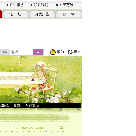
广告服务
联系我们
关于万维
论 坛
分类广告
购 物
帮助
退出
u/9681/
>
复制
>
收藏本页
2026-07-22 04:06:10