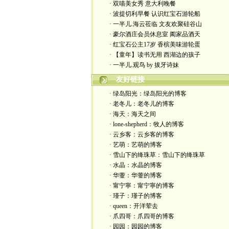
· 双喵美女秀 意大利晚餐
· 波提切利早餐 认识红宝石游轮船
· 一半儿.海云莅临 文友欢聚硅谷山
· 豪尔酒庄会员休息室 阖家品酒天
· 红宝石公主17岁 香槟美味游轮蛋
· 【童年】读书无用 西湖边的孩子
· 一半儿.观鸟 by 拔牙诗妹
友好链接
· 绿岛阳光：绿岛阳光的博客
· 老冬儿：老冬儿的博客
· 海天：海天之间
· lone-shepherd：牧人的博客
· 云乡客：云乡客的博客
· 艺萌：艺萌的博客
· 雪山下的绛珠草：雪山下的绛珠草
· 水晶：水晶的博客
· 华蓥：华蓥的博客
· 甯宁寧：甯宁寧的博客
· 瑾子：瑾子的博客
· queen：开洋荤去
· 爪四哥：爪四哥的博客
· 园园：园园的博客