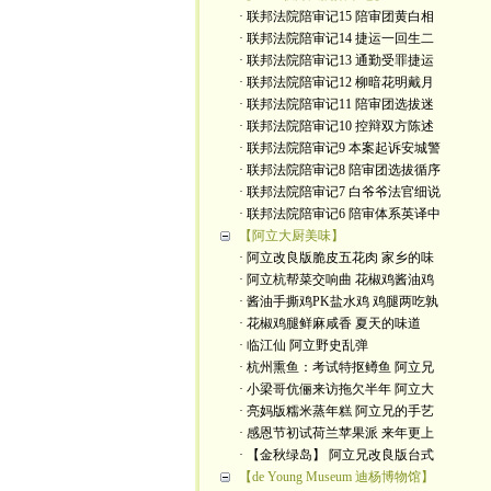
· 联邦法院陪审记15 陪审团黄白相
· 联邦法院陪审记14 捷运一回生二
· 联邦法院陪审记13 通勤受罪捷运
· 联邦法院陪审记12 柳暗花明戴月
· 联邦法院陪审记11 陪审团选拔迷
· 联邦法院陪审记10 控辩双方陈述
· 联邦法院陪审记9 本案起诉安城警
· 联邦法院陪审记8 陪审团选拔循序
· 联邦法院陪审记7 白爷爷法官细说
· 联邦法院陪审记6 陪审体系英译中
【阿立大厨美味】
· 阿立改良版脆皮五花肉 家乡的味
· 阿立杭帮菜交响曲 花椒鸡酱油鸡
· 酱油手撕鸡PK盐水鸡 鸡腿两吃孰
· 花椒鸡腿鲜麻咸香 夏天的味道
· 临江仙 阿立野史乱弹
· 杭州熏鱼：考试特抠鳟鱼 阿立兄
· 小梁哥伉俪来访拖欠半年 阿立大
· 亮妈版糯米蒸年糕 阿立兄的手艺
· 感恩节初试荷兰苹果派 来年更上
· 【金秋绿岛】 阿立兄改良版台式
【de Young Museum 迪杨博物馆】