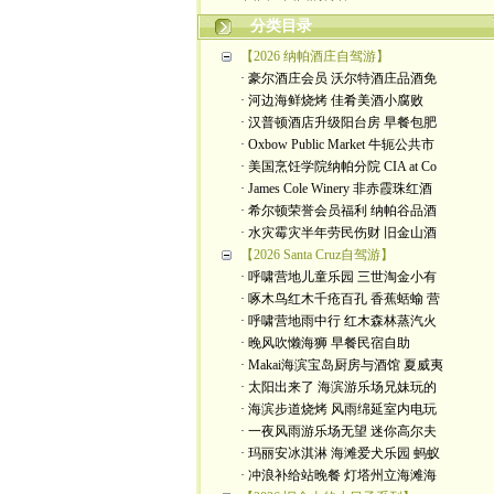
分类目录
【2026 纳帕酒庄自驾游】
· 豪尔酒庄会员 沃尔特酒庄品酒免
· 河边海鲜烧烤 佳肴美酒小腐败
· 汉普顿酒店升级阳台房 早餐包肥
· Oxbow Public Market 牛轭公共市
· 美国烹饪学院纳帕分院 CIA at Co
· James Cole Winery 非赤霞珠红酒
· 希尔顿荣誉会员福利 纳帕谷品酒
· 水灾霉灾半年劳民伤财 旧金山酒
【2026 Santa Cruz自驾游】
· 呼啸营地儿童乐园 三世淘金小有
· 啄木鸟红木千疮百孔 香蕉蛞蝓 营
· 呼啸营地雨中行 红木森林蒸汽火
· 晚风吹懒海狮 早餐民宿自助
· Makai海滨宝岛厨房与酒馆 夏威夷
· 太阳出来了 海滨游乐场兄妹玩的
· 海滨步道烧烤 风雨绵延室内电玩
· 一夜风雨游乐场无望 迷你高尔夫
· 玛丽安冰淇淋 海滩爱犬乐园 蚂蚁
· 冲浪补给站晚餐 灯塔州立海滩海