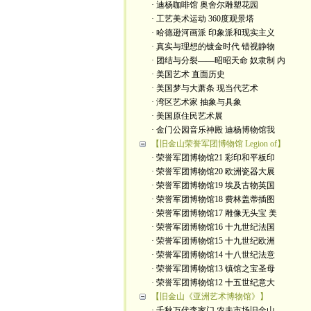
· 迪杨咖啡馆 奥舍尔雕塑花园
· 工艺美术运动 360度观景塔
· 哈德逊河画派 印象派和现实主义
· 真实与理想的镀金时代 错视静物
· 团结与分裂——昭昭天命 奴隶制 内
· 美国艺术 直面历史
· 美国梦与大萧条 现当代艺术
· 湾区艺术家 抽象与具象
· 美国原住民艺术展
· 金门公园音乐神殿 迪杨博物馆我
【旧金山荣誉军团博物馆 Legion of】
· 荣誉军团博物馆21 彩印和平板印
· 荣誉军团博物馆20 欧洲瓷器大展
· 荣誉军团博物馆19 埃及古物英国
· 荣誉军团博物馆18 费林盖蒂插图
· 荣誉军团博物馆17 雕像无头宝 美
· 荣誉军团博物馆16 十九世纪法国
· 荣誉军团博物馆15 十九世纪欧洲
· 荣誉军团博物馆14 十八世纪法意
· 荣誉军团博物馆13 镇馆之宝圣母
· 荣誉军团博物馆12 十五世纪意大
【旧金山《亚洲艺术博物馆》】
· 千秋万代李家门 农夫市场旧金山