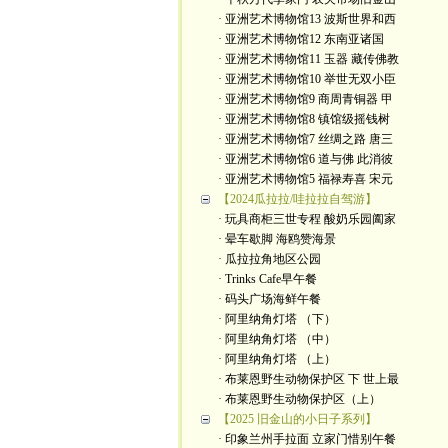
· 亚洲艺术博物馆13 波斯世界和西
· 亚洲艺术博物馆12 东南亚诸国
· 亚洲艺术博物馆11 玉器 藏传佛教
· 亚洲艺术博物馆10 举世无双小臣
· 亚洲艺术博物馆9 商周青铜器 甲
· 亚洲艺术博物馆8 镇馆级摇钱树
· 亚洲艺术博物馆7 丝绸之路 唐三
· 亚洲艺术博物馆6 道与佛 此消彼
· 亚洲艺术博物馆5 福禄寿喜 宋元
【2024瓜拉拉/哇拉拉自驾游】
· 玩具商柜三世专程 酸奶乐园阖家
· 晕车歇脚 海鸥赞海景
· 瓜拉拉角地区公园
· Trinks Cafe早午餐
· 码头广场海鲜午餐
· 阿里纳角灯塔 （下）
· 阿里纳角灯塔 （中）
· 阿里纳角灯塔 （上）
· 布莱恩野生动物保护区 下 世上最
· 布莱恩野生动物保护区（上）
【2025 旧金山的小日子系列】
· 印象兰州手拉面 立家门惜别午餐