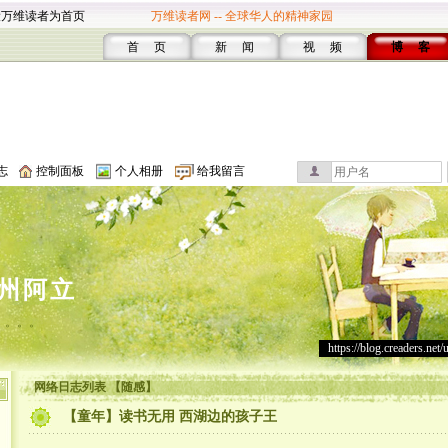
设万维读者为首页
万维读者网 -- 全球华人的精神家园
首 页
新 闻
视 频
博 客
志
控制面板
个人相册
给我留言
州阿立
。。。
https://blog.creaders.net/
网络日志列表 【随感】
【童年】读书无用 西湖边的孩子王