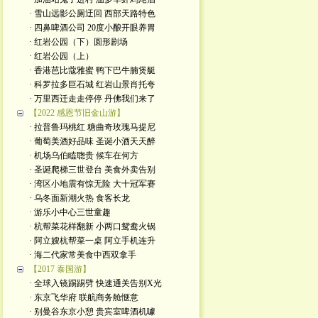
· 雪山远影公厕迂回 西部天路特色
· 四鼻啤酒公司 20度小酿开眼养胃
· 红岩公园（下）圆形剧场
· 红岩公园（上）
· 香港芭比蔻雅蜜 鸭下巴牛腩煲艇
· 科罗拉多巨石城 红岩山景肖托夸
· 万里西迁走走停停 丹佛我们来了
【2022 感恩节旧金山游】
· 拉普鲁玛桃红 糖曲奇玫瑰马提尼
· 葡萄美酒好品味 圣诞小酒天天醉
· 机场乌伯瞌聦贵 候车在何方
· 圣诞爬梯三世登台 美食外卖告别
· 湾区小地震有惊无险 大十冠军赛
· 乌冬面新潮火热 食客长龙
· 游乐小中心三世童趣
· 杭帮菜花样翻新 小两口鸳鸯火锅
· 阿立嫂杭帮菜一桌 阿立手机连升
· 海二代家常美食中西双拿手
【2017 泰国游】
· 全球入镜踢踢劈 快速通关告别X光
· 东京飞华府 联航商务舱惬意
· 别曼谷东京小憩 贵宾室啤酒机噱