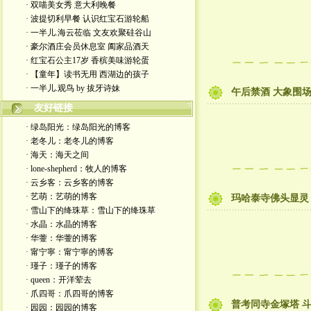
· 双喵美女秀 意大利晚餐
· 波提切利早餐 认识红宝石游轮船
· 一半儿.海云莅临 文友欢聚硅谷山
· 豪尔酒庄会员休息室 阖家品酒天
· 红宝石公主17岁 香槟美味游轮蛋
· 【童年】读书无用 西湖边的孩子
· 一半儿.观鸟 by 拔牙诗妹
午后禁酒 大象围场
友好链接
· 绿岛阳光：绿岛阳光的博客
· 老冬儿：老冬儿的博客
· 海天：海天之间
· lone-shepherd：牧人的博客
· 云乡客：云乡客的博客
· 艺萌：艺萌的博客
玛哈泰寺佛头显灵 
· 雪山下的绛珠草：雪山下的绛珠草
· 水晶：水晶的博客
· 华蓥：华蓥的博客
· 甯宁寧：甯宁寧的博客
· 瑾子：瑾子的博客
· queen：开洋荤去
· 爪四哥：爪四哥的博客
普考同寺金塚塔 
· 园园：园园的博客