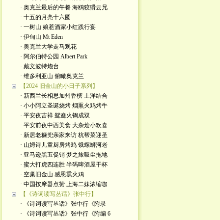
· 奥克兰最后的午餐 海鸥狡猾云兄
· 十五的月亮十六圆
· 一树山 娘惹酒家小红践行宴
· 伊甸山 Mt Eden
· 奥克兰大学走马观花
· 阿尔伯特公园 Albert Park
· 戴文波特炮台
· 维多利亚山 俯瞰奥克兰
【2024 旧金山的小日子系列】
· 新西兰长相思加州香槟 土洋结合
· 小小阿立圣诞烧烤 烟熏火鸡烤牛
· 平安夜吉祥 鸳鸯火锅成双
· 平安前夜中西美食 大杂烩小欢喜
· 新居老糠兜亲家来访 杭帮菜迎圣
· 山姆诗儿童厨房烤鸡 饿螺蛳河老
· 亚马逊黑五促销 梦之旅吸尘拖地
· 蜜大打虎四连胜 半码啤酒屋干杯
· 空巢旧金山 感恩熏火鸡
· 中国按摩器点赞 上海二妹浓缩咖
【《诗词读写丛话》张中行】
· 《诗词读写丛话》张中行《附录
· 《诗词读写丛话》张中行《附编 6