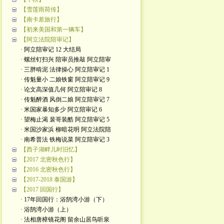
【雪莲雨荷传】
【南卡差旅行】
【初来美国和第一辆车】
【阿立法院陪审记】
· 阿立陪审记 12 大结局
· 螺丝钉扫兴 陪审员推敲 阿立陪审
· 三胖啃泥 法律操心 阿立陪审记 1
· 传魁量小 二娘铁窗 阿立陪审记 9
· 论文高深值几何 阿立陪审记 8
· 传魁醉酒 风倒二娘 阿立陪审记 7
· 米国家暴知多少 阿立陪审记 6
· 望梅止渴 裴哥装酷 阿立陪审记 5
· 米国沙家浜 柳暗花明 阿立法院陪
· 南希普法 铁梅说菜 阿立陪审记 3
【西子湖畔儿时旧忆】
【2017 北密秋色行】
【2016 北密秋色行】
【2017-2018 泰国游】
【2017 回国行】
· 17年回国行：浴鹄湾小游（下）
· 浴鹄湾小游（上）
· 法相唐樟镜花阁 留余山居鸟听泉