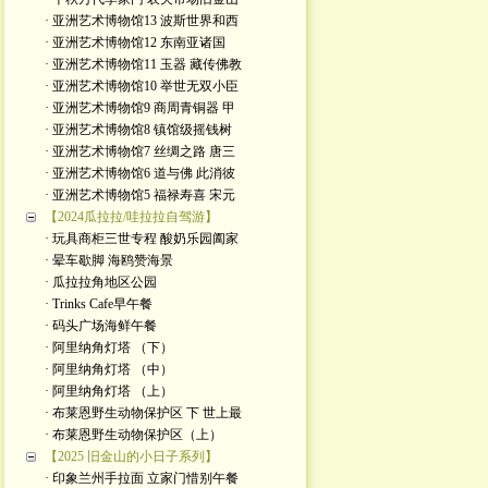
· 亚洲艺术博物馆13 波斯世界和西
· 亚洲艺术博物馆12 东南亚诸国
· 亚洲艺术博物馆11 玉器 藏传佛教
· 亚洲艺术博物馆10 举世无双小臣
· 亚洲艺术博物馆9 商周青铜器 甲
· 亚洲艺术博物馆8 镇馆级摇钱树
· 亚洲艺术博物馆7 丝绸之路 唐三
· 亚洲艺术博物馆6 道与佛 此消彼
· 亚洲艺术博物馆5 福禄寿喜 宋元
【2024瓜拉拉/哇拉拉自驾游】
· 玩具商柜三世专程 酸奶乐园阖家
· 晕车歇脚 海鸥赞海景
· 瓜拉拉角地区公园
· Trinks Cafe早午餐
· 码头广场海鲜午餐
· 阿里纳角灯塔 （下）
· 阿里纳角灯塔 （中）
· 阿里纳角灯塔 （上）
· 布莱恩野生动物保护区 下 世上最
· 布莱恩野生动物保护区（上）
【2025 旧金山的小日子系列】
· 印象兰州手拉面 立家门惜别午餐