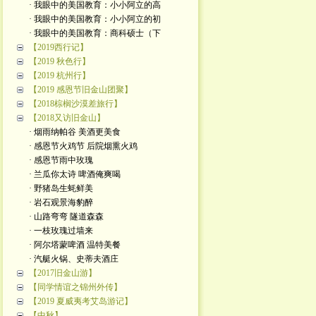
· 我眼中的美国教育：小小阿立的高
· 我眼中的美国教育：小小阿立的初
· 我眼中的美国教育：商科硕士（下
【2019西行记】
【2019 秋色行】
【2019 杭州行】
【2019 感恩节旧金山团聚】
【2018棕榈沙漠差旅行】
【2018又访旧金山】
· 烟雨纳帕谷 美酒更美食
· 感恩节火鸡节 后院烟熏火鸡
· 感恩节雨中玫瑰
· 兰瓜你太诗 啤酒俺爽喝
· 野猪岛生蚝鲜美
· 岩石观景海豹醉
· 山路弯弯 隧道森森
· 一枝玫瑰过墙来
· 阿尔塔蒙啤酒 温特美餐
· 汽艇火锅、史蒂夫酒庄
【2017旧金山游】
【同学情谊之锦州外传】
【2019 夏威夷考艾岛游记】
【中秋】