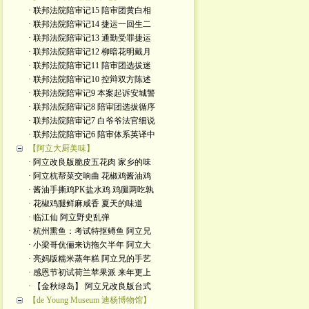
· 联邦法院陪审记15 陪审团黄白相
· 联邦法院陪审记14 捷运一回生二
· 联邦法院陪审记13 通勤受罪捷运
· 联邦法院陪审记12 柳暗花明戴月
· 联邦法院陪审记11 陪审团选拔迷
· 联邦法院陪审记10 控辩双方陈述
· 联邦法院陪审记9 本案起诉安城警
· 联邦法院陪审记8 陪审团选拔循序
· 联邦法院陪审记7 白爷爷法官细说
· 联邦法院陪审记6 陪审体系英译中
【阿立大厨美味】
· 阿立改良版脆皮五花肉 家乡的味
· 阿立杭帮菜交响曲 花椒鸡酱油鸡
· 酱油手撕鸡PK盐水鸡 鸡腿两吃孰
· 花椒鸡腿鲜麻咸香 夏天的味道
· 临江仙 阿立野史乱弹
· 杭州熏鱼：考试特抠鳟鱼 阿立兄
· 小梁哥伉俪来访拖欠半年 阿立大
· 亮妈版糯米蒸年糕 阿立兄的手艺
· 感恩节初试荷兰苹果派 来年更上
· 【金秋绿岛】 阿立兄改良版台式
【de Young Museum 迪杨博物馆】