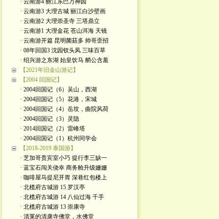
· 云南游4 丽江东巴万神园
· 云南游3 大理古城 丽江白沙壁画
· 云南游2 大理崇圣寺 三塔鼎立
· 云南游1 大理金花 苍山洱海 天镜
· 云南游开篇 昆明菌菇多 帅哥歪招
· 08年回国3 沈园钗头凤 三味百草
· 绍兴游之东湖 始皇饮马 艄公含羞
【2021年旧金山游记】
【2004 回国记】
· 2004回国记（6）吴山，西湖
· 2004回国记（5）花港，宋城
· 2004回国记（4）岳坟，曲院风荷
· 2004回国记（3）灵隐
· 2014回国记（2）雷峰塔
· 2004回国记（1）杭州同学会
【2018-2019 泰国游】
· 芝加哥贵宾室小巧 提行李三缺一
· 蓝宝石闯关侥幸 商务舱升级姗姗
· 咖啡屋马提尼开胃 深巷红包楼上
· 北榄府古城游 15 罗汉亭
· 北榄府古城游 14 八仙过海 千手
· 北榄府古城游 13 崇康寺
· 清莱的清康寺佛堂，水佛堂