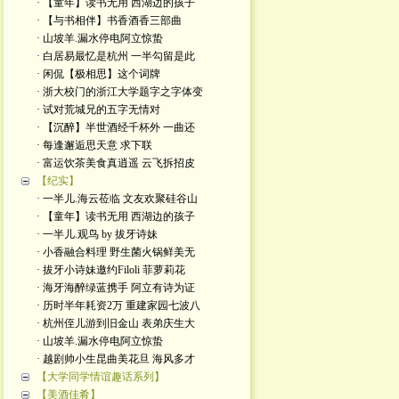
· 【童年】读书无用 西湖边的孩子
· 【与书相伴】书香酒香三部曲
· 山坡羊.漏水停电阿立惊蛰
· 白居易最忆是杭州 一半勾留是此
· 闲侃【极相思】这个词牌
· 浙大校门的浙江大学题字之字体变
· 试对荒城兄的五字无情对
· 【沉醉】半世酒经千杯外 一曲还
· 每逢邂逅思天意 求下联
· 富运饮茶美食真逍遥 云飞拆招皮
【纪实】
· 一半儿.海云莅临 文友欢聚硅谷山
· 【童年】读书无用 西湖边的孩子
· 一半儿.观鸟 by 拔牙诗妹
· 小香融合料理 野生菌火锅鲜美无
· 拔牙小诗妹邀约Filoli 菲萝莉花
· 海牙海醉绿蓝携手 阿立有诗为证
· 历时半年耗资2万 重建家园七波八
· 杭州侄儿游到旧金山 表弟庆生大
· 山坡羊.漏水停电阿立惊蛰
· 越剧帅小生昆曲美花旦 海风多才
【大学同学情谊趣话系列】
【美酒佳肴】