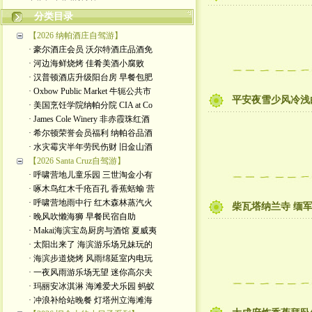
分类目录
【2026 纳帕酒庄自驾游】
· 豪尔酒庄会员 沃尔特酒庄品酒免
· 河边海鲜烧烤 佳肴美酒小腐败
· 汉普顿酒店升级阳台房 早餐包肥
· Oxbow Public Market 牛轭公共市
平安夜雪少风冷浅
· 美国烹饪学院纳帕分院 CIA at Co
· James Cole Winery 非赤霞珠红酒
· 希尔顿荣誉会员福利 纳帕谷品酒
· 水灾霉灾半年劳民伤财 旧金山酒
【2026 Santa Cruz自驾游】
· 呼啸营地儿童乐园 三世淘金小有
· 啄木鸟红木千疮百孔 香蕉蛞蝓 营
· 呼啸营地雨中行 红木森林蒸汽火
柴瓦塔纳兰寺 缅
· 晚风吹懒海狮 早餐民宿自助
· Makai海滨宝岛厨房与酒馆 夏威夷
· 太阳出来了 海滨游乐场兄妹玩的
· 海滨步道烧烤 风雨绵延室内电玩
· 一夜风雨游乐场无望 迷你高尔夫
· 玛丽安冰淇淋 海滩爱犬乐园 蚂蚁
· 冲浪补给站晚餐 灯塔州立海滩海