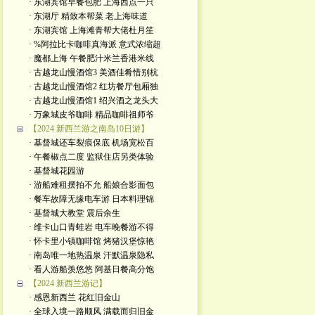
· 东湖宾馆早餐包肥 上海西点一只
· 东湖厅 精致本帮菜 老上海味道
· 东湖宾馆 上海滩青帮大佬杜月笙
· %阿拉比卡咖啡真海派 意式浓缩超
· 魔都上海 午餐肥汁米兰香港米线
· 古越龙山慢酒馆3 美酒佳肴惜别杭
· 古越龙山慢酒馆2 红坊餐厅包厢独
· 古越龙山慢酒馆1 绍兴酒之龙头大
· 万象城皮爷咖啡 精品咖啡祖师爷
【2024 新西兰游之南岛10日游】
· 基督城还车裂痕保底 机场宽松百
· 午餐椒点二度 监狱住店另类体验
· 基督城花园游
· 游船难租摆拍不允 船娘合影面包
· 餐车故障无缘电车游 日本料理锦
· 基督城大教堂 震后余生
· 维卡山口青蛙岩 电车晚餐游不得
· 怀卡里小镇咖啡馆 烤猪汉堡惊艳
· 南岛唯一地热温泉 汗默温泉隐私
· 看人游船羡悠悠 阿基日餐高分饱
【2024 新西兰游记】
· 感恩新西兰 花红旧金山
· 全球入境一路顺风 满载而归旧金