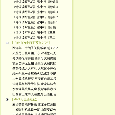
· 《诗词读写丛话》张中行《附编 5
· 《诗词读写丛话》张中行《附编 4
· 《诗词读写丛话》张中行《附编 3
· 《诗词读写丛话》张中行《附编 2
· 《诗词读写丛话》张中行《附编 1
· 《诗词读写丛话》张中行《附 编
· 《诗词读写丛话》张中行《三三
· 《诗词读写丛话》张中行《三二
【旧金山的小日子系列 2023】
· 西洋年三十鸽子笼杭帮菜 别了202
· 火腿芝士曼哈顿开心 沪语繁花无
· 考试特抠靠得住 西班牙火腿提前
· 节后笑拼无促销 西班牙火腿网购
· 圣诞传统人人有礼 大球迷小开心
· 糯米年糕一盒鸳鸯火锅成双 圣诞
· 加州香槟杭帮菜 平安夜自得其乐
· 佳德凤梨酥天天长队 亲家妹妹专
· 亲家返美接风洗尘 杭帮菜风卷残
· 山寨霸王龙宰人温柔刀 公差配合
【2023 万里西迁记】
· 麦当劳冒泡解馋虫 波尔多红酒旧
· 小资咖啡机拿铁一键 山景变幻公
· 加油站鬼子进村 温多华虾鸡尾酒