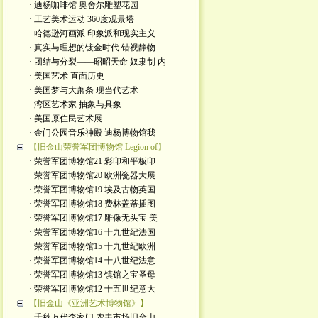
· 迪杨咖啡馆 奥舍尔雕塑花园
· 工艺美术运动 360度观景塔
· 哈德逊河画派 印象派和现实主义
· 真实与理想的镀金时代 错视静物
· 团结与分裂——昭昭天命 奴隶制 内
· 美国艺术 直面历史
· 美国梦与大萧条 现当代艺术
· 湾区艺术家 抽象与具象
· 美国原住民艺术展
· 金门公园音乐神殿 迪杨博物馆我
【旧金山荣誉军团博物馆 Legion of】
· 荣誉军团博物馆21 彩印和平板印
· 荣誉军团博物馆20 欧洲瓷器大展
· 荣誉军团博物馆19 埃及古物英国
· 荣誉军团博物馆18 费林盖蒂插图
· 荣誉军团博物馆17 雕像无头宝 美
· 荣誉军团博物馆16 十九世纪法国
· 荣誉军团博物馆15 十九世纪欧洲
· 荣誉军团博物馆14 十八世纪法意
· 荣誉军团博物馆13 镇馆之宝圣母
· 荣誉军团博物馆12 十五世纪意大
【旧金山《亚洲艺术博物馆》】
· 千秋万代李家门 农夫市场旧金山