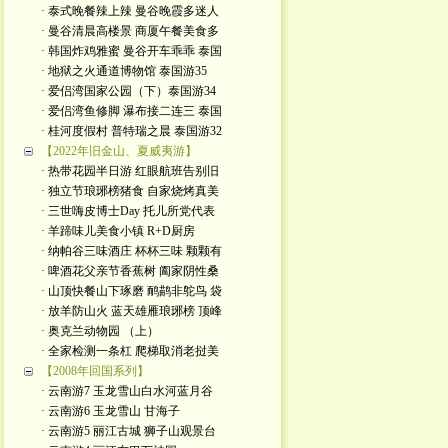
· 泰式晚餐辣上辣 曼谷晚霞多迷人
· 曼谷清晨高楼景 商厦午餐美食多
· 韩国炸鸡雅蜜 曼谷开车乖乖 泰国
· 地狱之火通道博物馆 泰国游35
· 爱侣湾国家公园（下）泰国游34
· 爱侣湾鱼修脚 瀑布接二连三 泰国
· 桂河度假村 普特瑞之晨 泰国游32
【2022年旧金山、夏威夷游】
· 热带花园半日游 红眼航班告别旧
· 独立节琅琊榜猪食 自家烧烤真美
· 三世嗨皮博士Day 托儿所党代表
· 羊蹄味儿美食小镇 R+D厨房
· 纳帕谷三味酒庄 杯杯三味 颗颗有
· 啤酒花父亲节香蕉树 阖家阴性桑
· 山顶快餐山下琢磨 鸸鹋非鸵鸟 袋
· 放羊防山火 蓝天雄雁琅琊榜 顶峰
· 奥克兰动物园 （上）
· 全家检测一条杠 爬梯取消老挝美
【2008年回国系列】
· 云南游7 玉龙雪山白水河蓝月谷
· 云南游6 玉龙雪山 甘海子
· 云南游5 丽江古城 狮子山观景台