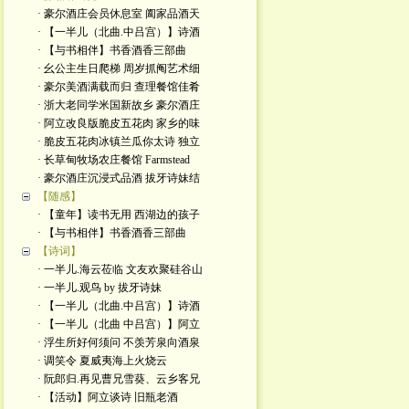
· 豪尔酒庄会员休息室 阖家品酒天
· 【一半儿（北曲.中吕宫）】诗酒
· 【与书相伴】书香酒香三部曲
· 幺公主生日爬梯 周岁抓阄艺术细
· 豪尔美酒满载而归 查理餐馆佳肴
· 浙大老同学米国新故乡 豪尔酒庄
· 阿立改良版脆皮五花肉 家乡的味
· 脆皮五花肉冰镇兰瓜你太诗 独立
· 长草甸牧场农庄餐馆 Farmstead
· 豪尔酒庄沉浸式品酒 拔牙诗妹结
【随感】
· 【童年】读书无用 西湖边的孩子
· 【与书相伴】书香酒香三部曲
【诗词】
· 一半儿.海云莅临 文友欢聚硅谷山
· 一半儿.观鸟 by 拔牙诗妹
· 【一半儿（北曲.中吕宫）】诗酒
· 【一半儿（北曲 中吕宫）】阿立
· 浮生所好何须问 不羡芳泉向酒泉
· 调笑令 夏威夷海上火烧云
· 阮郎归.再见曹兄雪葵、云乡客兄
· 【活动】阿立谈诗 旧瓶老酒