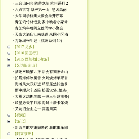
· 三台山闲步 陈夔龙墓 杭州系列 2
· 六通古寺 华严第一山--慧因高丽
· 大学同学杭州大聚会拉开序幕
· 青芝坞竹林惬意 家中晚餐小家常
· 青芝坞午餐阿立嫂同学小聚会
· 天豪大酒店江南味道 米国小区动
· 万象城张生记（杭州系列 19）
【2017 龙乡】
【2016 回国行】
【2015 西加勒比海游】
【又访旧金山】
· 酒吧三顾猫儿拜 后会有期旧金山
· 拍鹿海鲜冰魔雪 火鸡烧烤苹果香
· 海滩风大叹好运 峭壁居然钓鱼翁
· 雨中缪尔车道险 松露汉堡T恤奇(
· 大雁火鸡抓老鹰 一波三折越南餐(
· 峭壁必去半月湾 海鲜土豪卡尔炖
· 又访旧金山之一 露露川菜
【视频】
【游记】
· 新西兰航空姗姗来迟 联航俱乐部
【阿立茶庄】