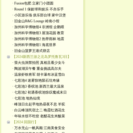
· Fusion包肥 立家门小团圆
· Round 1 保龄球和娱乐 不亦乐乎
· 小区游乐场 俱乐部台球 家中汉堡
· 旧金山R&G Lounge 岭南小馆
· 加州科学博物馆4 非洲馆 企鹅喂
· 加州科学博物馆3 屋顶花园 教育
· 加州科学博物馆2 热带雨林 地震
· 加州科学博物馆1 海底世界
· 旧金山菠萝王港式饼店
【2024新西兰游之北岛罗托鲁瓦3日】
· 萤火虫洞禁拍照 真相且看少女斗
· 陶波湖滨午餐 重金挑战高尔夫
· 温泉虾铁将军 胡卡瀑布冰蓝雪白
· 七彩池4 迷雾惊艳陨石坑奇缘
· 七彩池3 香槟池 新西兰最大温泉
· 七彩池2 初遇香槟池惊叹魔戒末日
· 七彩池 地热仙境
· 峰顶日出起早地热昼夜不息 羊驼
· 白云峰顶民宿之二 晚霞红酒花生
· 年味水饺不吃饺 老醋花生米酸菜
【2024 回国行】
· 万水无山一帆风顺 江南美食安全