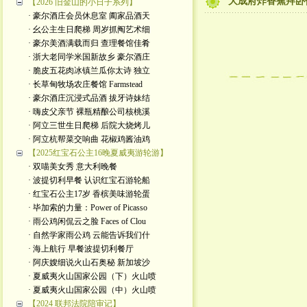
大成府炸香蕉拜卧
【2026 旧金山的小日子系列】
· 豪尔酒庄会员休息室 阖家品酒天
· 幺公主生日爬梯 周岁抓阄艺术细
· 豪尔美酒满载而归 查理餐馆佳肴
· 浙大老同学米国新故乡 豪尔酒庄
· 脆皮五花肉冰镇兰瓜你太诗 独立
· 长草甸牧场农庄餐馆 Farmstead
· 豪尔酒庄沉浸式品酒 拔牙诗妹结
· 嗨皮父亲节 裸瓶精酿公司核桃溪
· 阿立三世生日爬梯 后院大烧烤儿
· 阿立杭帮菜交响曲 花椒鸡酱油鸡
【2025红宝石公主16晚夏威夷游轮游】
· 双喵美女秀 意大利晚餐
· 波提切利早餐 认识红宝石游轮船
· 红宝石公主17岁 香槟美味游轮蛋
· 毕加索的力量：Power of Picasso
· 雨公鸡闲侃云之脸 Faces of Clou
· 自然学家雨公鸡 云能告诉我们什
· 海上航行 早餐波提切利餐厅
· 阿庆嫂细说火山石奥秘 新加坡沙
· 夏威夷火山国家公园（下）火山喷
· 夏威夷火山国家公园（中）火山喷
【2024 联邦法院陪审记】