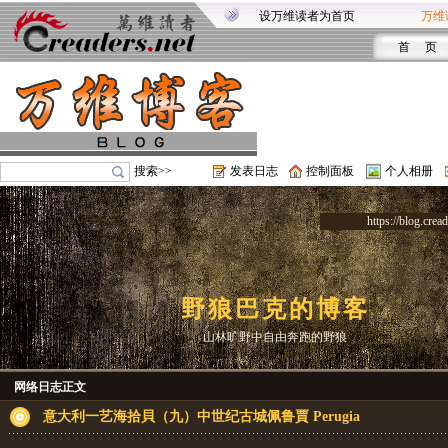
设万维读者为首页
万维
首 页
搜索>>
发表日志
控制面板
个人相册
https://blog.crea
野狼巴克的博客
山林旷野中自由奔跑的野狼
网络日志正文
意大利一艺海拾貝（九）中世纪古城佩鲁賈 Perugia