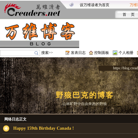
设万维读者为首页
万维
首 页
搜索>>
发表日志
控制面板
个人相册
https://blog.crea
野狼巴克的博客
山林旷野中自由奔跑的野狼
网络日志正文
Happy 159th Birthday Canada !