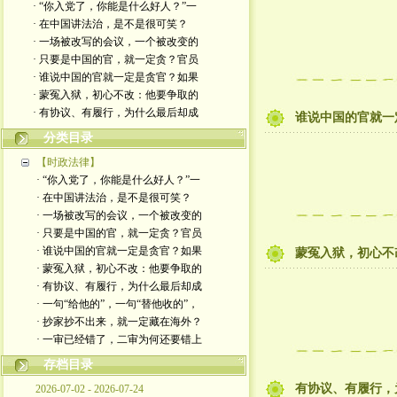
· “你入党了，你能是什么好人？”一
· 在中国讲法治，是不是很可笑？
· 一场被改写的会议，一个被改变的
· 只要是中国的官，就一定贪？官员
· 谁说中国的官就一定是贪官？如果
· 蒙冤入狱，初心不改：他要争取的
· 有协议、有履行，为什么最后却成
谁说中国的官就一
分类目录
【时政法律】
· “你入党了，你能是什么好人？”一
· 在中国讲法治，是不是很可笑？
· 一场被改写的会议，一个被改变的
· 只要是中国的官，就一定贪？官员
· 谁说中国的官就一定是贪官？如果
蒙冤入狱，初心不
· 蒙冤入狱，初心不改：他要争取的
· 有协议、有履行，为什么最后却成
· 一句“给他的”，一句“替他收的”，
· 抄家抄不出来，就一定藏在海外？
· 一审已经错了，二审为何还要错上
存档目录
有协议、有履行，
2026-07-02 - 2026-07-24