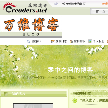
设万维读者为首页
万维
首 页
搜索>>
发表日志
控制面板
个人相册
案中之问的博客
持续追问一个案件中尚未说清的基本问题。问题不在案外。 问题就
我的网络日志
我的名片
“你入党了，你能