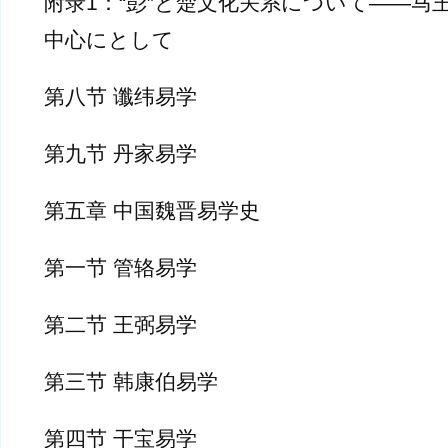
附录1：“彭”と楚文化关系について——马
中心にとして
第八节 谶纬易学
第九节 丹家易学
第五章 中国魏晋易学史
第一节 管辂易学
第二节 王弼易学
第三节 韩康伯易学
第四节 干宝易学