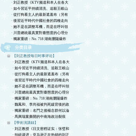
· 刘正教授《KTV频道和本人在各大
· 如今習近平持續清洗、追殺王岐山
· 從打狗看主人的最新遮羞布（另有
· 後習近平時代中國社會的四種走向
· 她不是在調整耳機，而是在呼叫領
· 川普總統最真實對臺態度的心理分
· 獨家重磅：No. 718 湖南瀏陽爆炸
分类目录
【刘正教授每日时事评论】
· 刘正教授《KTV频道和本人在各大
· 如今習近平持續清洗、追殺王岐山
· 從打狗看主人的最新遮羞布（另有
· 後習近平時代中國社會的四種走向
· 她不是在調整耳機，而是在呼叫領
· 川普總統最真實對臺態度的心理分
· 獨家重磅：No. 718 湖南瀏陽爆炸
· 魏鳳和、李尚福被判死緩背後的政
· 獨家重磅：名門之後楊念群何以淪
· 馬興瑞案撕開的中南海政治裂痕
【學術演講録】
· 刘正教授《日文密档证实：张璧和
· 拍砖请进：亚马逊正在热销的刘正