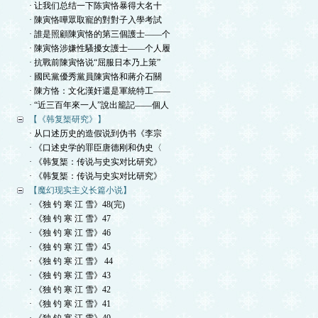
· 让我们总结一下陈寅恪暴得大名十
· 陳寅恪嘩眾取寵的對對子入學考試
· 誰是照顧陳寅恪的第三個護士——个
· 陳寅恪涉嫌性騷擾女護士——个人履
· 抗戰前陳寅恪说“屈服日本乃上策”
· 國民黨優秀黨員陳寅恪和蔣介石關
· 陳方恪：文化漢奸還是軍統特工——
· “近三百年來一人”說出籠記——個人
【《韩复榘研究》】
· 从口述历史的造假说到伪书《李宗
· 《口述史学的罪臣唐德刚和伪史〈
· 《韩复榘：传说与史实对比研究》
· 《韩复榘：传说与史实对比研究》
【魔幻现实主义长篇小说】
· 《独 钓 寒 江 雪》48(完)
· 《独 钓 寒 江 雪》47
· 《独 钓 寒 江 雪》46
· 《独 钓 寒 江 雪》45
· 《独 钓 寒 江 雪》 44
· 《独 钓 寒 江 雪》43
· 《独 钓 寒 江 雪》42
· 《独 钓 寒 江 雪》41