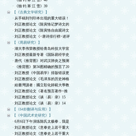
· 《独 钓 寒 江 雪》40
· 《独 钓 寒 江 雪》39
【《古典文学研究》】
· 从手稿到刊印本出现的重大错误！
· 刘正教授论文《陈寅恪记梦诗文的
· 刘正教授论文《陈寅恪自由观诗文
· 刘正教授论文《<唐诗排行榜>述评
【《周易研究》】
· 湖大李伟荣教授给青岛科技大学宣
· 刘正教授最新专著《国际易经学史
· 唐代《推背图》对武汉肺炎之预测
· 《推背图》第56图精确的预言了20
· 刘正教授《中国易学》排版错误更
· 刘正教授论文《毛泽东的历史神格
· 給臺灣讀者：國立彰化師範大學教
· 刘正教授论文《著名预言著作<推
· 刘正教授论文《谈〈易〉录》15
· 刘正教授论文《谈〈易〉录》14
【《64卦翻译与应用》】
【《中国武术史研究》】
· 6月6日下午演练陈氏太极拳，我是
· 刘正教授论文《意拳史上若干重大
· 刘正教授论文《意拳史上若干重大