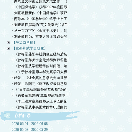
· 商周金文學術史的集大成之作：《
· 《中国彝铭学》获得2022年度国际
· 刘正教授新作《中国彝铭学》获评
· 两卷本《中国彝铭学》终于上市了
· 刘正教授撰写的“英文先秦史12讲”
· 从一百万字的《金文学术史》，到
· 刘正教授为北京友人释读其购买的
【垃圾或草稿】
【意拳和武学史研究】
· 《孙禄堂蒲阳拳社的创立经纬质疑
· 《孙禄堂拜师李奎元并得到师爷指
· 《孙禄堂从学程廷华的时间段，兼
· 《关于孙禄堂师从郝为真学习太极
· 转发：《让全真的意拳史走向世界
· 转发：欧阳元《刘正教授最新意拳
· 《“日本高薪聘请孙禄堂教拳”说的
· 《再驳童旭东的“章殿卿武功进境
· 《李天骥对章殿卿师从王芗斋的见
· 《孙禄堂从中央国术館辞职理由的
存档目录
2026-06-01 - 2026-06-08
2026-05-03 - 2026-05-29