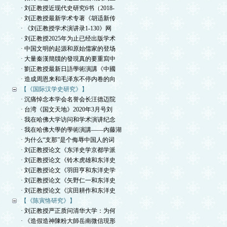
· 刘正教授近现代史研究6书（2018-
· 刘正教授最新学术专著《胡适新传
· 《刘正教授学术演讲录1-130》网
· 刘正教授2025年为止已经出版学术
· 中国文明的起源和原始儒家的登场
· 大量秦漢簡牘的發現真的要重寫中
· 劉正教授最新日語學術演講《中國
· 造成周恩来和毛泽东不停内卷的向
【《国际汉学史研究》】
· 沉痛悼念本学会名誉会长汪德迈院
· 台湾《国文天地》2020年3月号刘
· 我在哈佛大学访问和学术演讲纪念
· 我在哈佛大學的學術演講——內藤湖
· 为什么“支那”是个侮辱中国人的词
· 刘正教授论文《东洋史学京都学派
· 刘正教授论文《铃木虎雄和东洋史
· 刘正教授论文《羽田亨和东洋史学
· 刘正教授论文《矢野仁一和东洋史
· 刘正教授论文《滨田耕作和东洋史
【《陈寅恪研究》】
· 刘正教授严正质问清华大学：为何
· 《造假造神陳粉大師岳南微信現形