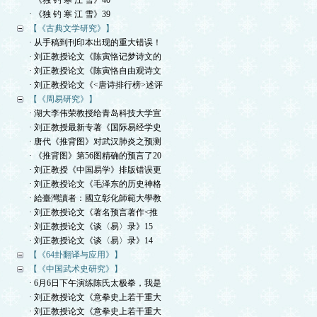
· 《独 钓 寒 江 雪》40
· 《独 钓 寒 江 雪》39
【《古典文学研究》】
· 从手稿到刊印本出现的重大错误！
· 刘正教授论文《陈寅恪记梦诗文的
· 刘正教授论文《陈寅恪自由观诗文
· 刘正教授论文《<唐诗排行榜>述评
【《周易研究》】
· 湖大李伟荣教授给青岛科技大学宣
· 刘正教授最新专著《国际易经学史
· 唐代《推背图》对武汉肺炎之预测
· 《推背图》第56图精确的预言了20
· 刘正教授《中国易学》排版错误更
· 刘正教授论文《毛泽东的历史神格
· 給臺灣讀者：國立彰化師範大學教
· 刘正教授论文《著名预言著作<推
· 刘正教授论文《谈〈易〉录》15
· 刘正教授论文《谈〈易〉录》14
【《64卦翻译与应用》】
【《中国武术史研究》】
· 6月6日下午演练陈氏太极拳，我是
· 刘正教授论文《意拳史上若干重大
· 刘正教授论文《意拳史上若干重大