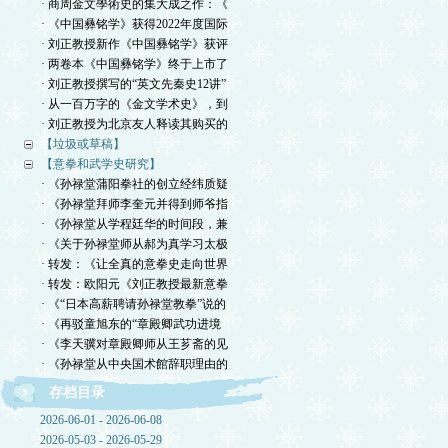
· 商周金文學術史的集大成之作：《
· 《中国彝铭学》获得2022年度国际
· 刘正教授新作《中国彝铭学》获评
· 两卷本《中国彝铭学》终于上市了
· 刘正教授撰写的“英文先秦史12讲”
· 从一百万字的《金文学术史》，到
· 刘正教授为北京友人释读其购买的
【垃圾或草稿】
【意拳和武学史研究】
· 《孙禄堂蒲阳拳社的创立经纬质疑
· 《孙禄堂拜师李奎元并得到师爷指
· 《孙禄堂从学程廷华的时间段，兼
· 《关于孙禄堂师从郝为真学习太极
· 转发：《让全真的意拳史走向世界
· 转发：欧阳元《刘正教授最新意拳
· 《“日本高薪聘请孙禄堂教拳”说的
· 《再驳童旭东的“章殿卿武功进境
· 《李天骥对章殿卿师从王芗斋的见
· 《孙禄堂从中央国术館辞职理由的
存档目录
2026-06-01 - 2026-06-08
2026-05-03 - 2026-05-29