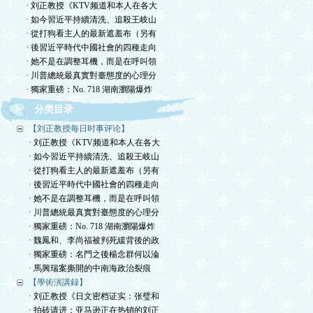
· 刘正教授《KTV频道和本人在各大
· 如今習近平持續清洗、追殺王岐山
· 從打狗看主人的最新遮羞布（另有
· 後習近平時代中國社會的四種走向
· 她不是在調整耳機，而是在呼叫領
· 川普總統最真實對臺態度的心理分
· 獨家重磅：No. 718 湖南瀏陽爆炸
分类目录
【刘正教授每日时事评论】
· 刘正教授《KTV频道和本人在各大
· 如今習近平持續清洗、追殺王岐山
· 從打狗看主人的最新遮羞布（另有
· 後習近平時代中國社會的四種走向
· 她不是在調整耳機，而是在呼叫領
· 川普總統最真實對臺態度的心理分
· 獨家重磅：No. 718 湖南瀏陽爆炸
· 魏鳳和、李尚福被判死緩背後的政
· 獨家重磅：名門之後楊念群何以淪
· 馬興瑞案撕開的中南海政治裂痕
【學術演講録】
· 刘正教授《日文密档证实：张璧和
· 拍砖请进：亚马逊正在热销的刘正