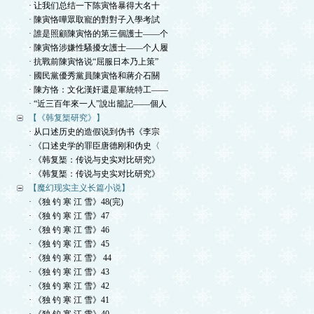
· 让我们总结一下陈寅恪暴得大名十
· 陳寅恪嘩眾取寵的對對子入學考試
· 誰是照顧陳寅恪的第三個護士——个
· 陳寅恪涉嫌性騷擾女護士——个人履
· 抗戰前陳寅恪说“屈服日本乃上策”
· 國民黨優秀黨員陳寅恪和蔣介石關
· 陳方恪：文化漢奸還是軍統特工——
· “近三百年來一人”說出籠記——個人
【《韩复榘研究》】
· 从口述历史的造假说到伪书《李宗
· 《口述史学的罪臣唐德刚和伪史〈
· 《韩复榘：传说与史实对比研究》
· 《韩复榘：传说与史实对比研究》
【魔幻现实主义长篇小说】
· 《独 钓 寒 江 雪》48(完)
· 《独 钓 寒 江 雪》47
· 《独 钓 寒 江 雪》46
· 《独 钓 寒 江 雪》45
· 《独 钓 寒 江 雪》 44
· 《独 钓 寒 江 雪》43
· 《独 钓 寒 江 雪》42
· 《独 钓 寒 江 雪》41