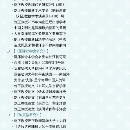
· 刘正教授近现代史研究6书（2018-
· 刘正教授最新学术专著《胡适新传
· 《刘正教授学术演讲录1-130》网
· 刘正教授2025年为止已经出版学术
· 中国文明的起源和原始儒家的登场
· 大量秦漢簡牘的發現真的要重寫中
· 劉正教授最新日語學術演講《中國
· 造成周恩来和毛泽东不停内卷的向
【《国际汉学史研究》】
· 沉痛悼念本学会名誉会长汪德迈院
· 台湾《国文天地》2020年3月号刘
· 我在哈佛大学访问和学术演讲纪念
· 我在哈佛大學的學術演講——內藤湖
· 为什么“支那”是个侮辱中国人的词
· 刘正教授论文《东洋史学京都学派
· 刘正教授论文《铃木虎雄和东洋史
· 刘正教授论文《羽田亨和东洋史学
· 刘正教授论文《矢野仁一和东洋史
· 刘正教授论文《滨田耕作和东洋史
【《陈寅恪研究》】
· 刘正教授严正质问清华大学：为何
· 《造假造神陳粉大師岳南微信現形