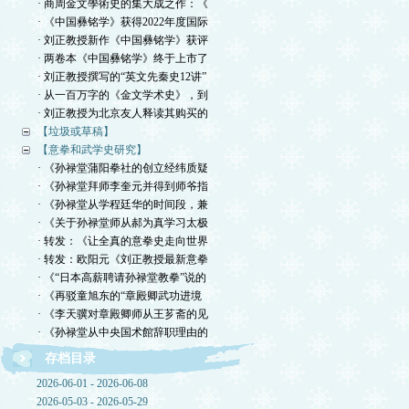
· 商周金文學術史的集大成之作：《
· 《中国彝铭学》获得2022年度国际
· 刘正教授新作《中国彝铭学》获评
· 两卷本《中国彝铭学》终于上市了
· 刘正教授撰写的“英文先秦史12讲”
· 从一百万字的《金文学术史》，到
· 刘正教授为北京友人释读其购买的
【垃圾或草稿】
【意拳和武学史研究】
· 《孙禄堂蒲阳拳社的创立经纬质疑
· 《孙禄堂拜师李奎元并得到师爷指
· 《孙禄堂从学程廷华的时间段，兼
· 《关于孙禄堂师从郝为真学习太极
· 转发：《让全真的意拳史走向世界
· 转发：欧阳元《刘正教授最新意拳
· 《“日本高薪聘请孙禄堂教拳”说的
· 《再驳童旭东的“章殿卿武功进境
· 《李天骥对章殿卿师从王芗斋的见
· 《孙禄堂从中央国术館辞职理由的
存档目录
2026-06-01 - 2026-06-08
2026-05-03 - 2026-05-29