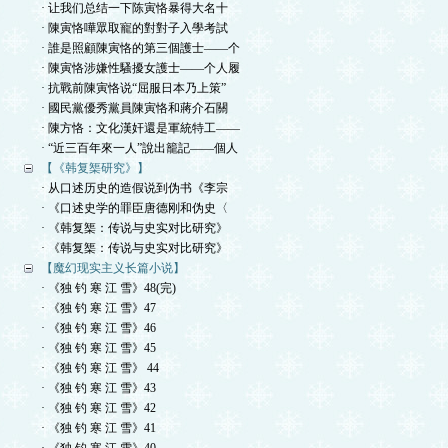
· 让我们总结一下陈寅恪暴得大名十
· 陳寅恪嘩眾取寵的對對子入學考試
· 誰是照顧陳寅恪的第三個護士——个
· 陳寅恪涉嫌性騷擾女護士——个人履
· 抗戰前陳寅恪说“屈服日本乃上策”
· 國民黨優秀黨員陳寅恪和蔣介石關
· 陳方恪：文化漢奸還是軍統特工——
· “近三百年來一人”說出籠記——個人
【《韩复榘研究》】
· 从口述历史的造假说到伪书《李宗
· 《口述史学的罪臣唐德刚和伪史〈
· 《韩复榘：传说与史实对比研究》
· 《韩复榘：传说与史实对比研究》
【魔幻现实主义长篇小说】
· 《独 钓 寒 江 雪》48(完)
· 《独 钓 寒 江 雪》47
· 《独 钓 寒 江 雪》46
· 《独 钓 寒 江 雪》45
· 《独 钓 寒 江 雪》 44
· 《独 钓 寒 江 雪》43
· 《独 钓 寒 江 雪》42
· 《独 钓 寒 江 雪》41