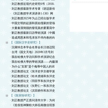
· 刘正教授近现代史研究6书（2018-
· 刘正教授最新学术专著《胡适新传
· 《刘正教授学术演讲录1-130》网
· 刘正教授2025年为止已经出版学术
· 中国文明的起源和原始儒家的登场
· 大量秦漢簡牘的發現真的要重寫中
· 劉正教授最新日語學術演講《中國
· 造成周恩来和毛泽东不停内卷的向
【《国际汉学史研究》】
· 沉痛悼念本学会名誉会长汪德迈院
· 台湾《国文天地》2020年3月号刘
· 我在哈佛大学访问和学术演讲纪念
· 我在哈佛大學的學術演講——內藤湖
· 为什么“支那”是个侮辱中国人的词
· 刘正教授论文《东洋史学京都学派
· 刘正教授论文《铃木虎雄和东洋史
· 刘正教授论文《羽田亨和东洋史学
· 刘正教授论文《矢野仁一和东洋史
· 刘正教授论文《滨田耕作和东洋史
【《陈寅恪研究》】
· 刘正教授严正质问清华大学：为何
· 《造假造神陳粉大師岳南微信現形