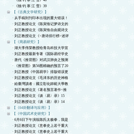
· 《独 钓 寒 江 雪》40
· 《独 钓 寒 江 雪》39
【《古典文学研究》】
· 从手稿到刊印本出现的重大错误！
· 刘正教授论文《陈寅恪记梦诗文的
· 刘正教授论文《陈寅恪自由观诗文
· 刘正教授论文《<唐诗排行榜>述评
【《周易研究》】
· 湖大李伟荣教授给青岛科技大学宣
· 刘正教授最新专著《国际易经学史
· 唐代《推背图》对武汉肺炎之预测
· 《推背图》第56图精确的预言了20
· 刘正教授《中国易学》排版错误更
· 刘正教授论文《毛泽东的历史神格
· 給臺灣讀者：國立彰化師範大學教
· 刘正教授论文《著名预言著作<推
· 刘正教授论文《谈〈易〉录》15
· 刘正教授论文《谈〈易〉录》14
【《64卦翻译与应用》】
【《中国武术史研究》】
· 6月6日下午演练陈氏太极拳，我是
· 刘正教授论文《意拳史上若干重大
· 刘正教授论文《意拳史上若干重大