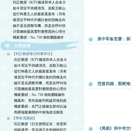
· 刘正教授《KTV频道和本人在各大
· 如今習近平持續清洗、追殺王岐山
· 從打狗看主人的最新遮羞布（另有
· 後習近平時代中國社會的四種走向
· 她不是在調整耳機，而是在呼叫領
· 川普總統最真實對臺態度的心理分
· 獨家重磅：No. 718 湖南瀏陽爆炸
美中军备竞赛：美
分类目录
【刘正教授每日时事评论】
· 刘正教授《KTV频道和本人在各大
· 如今習近平持續清洗、追殺王岐山
· 從打狗看主人的最新遮羞布（另有
· 後習近平時代中國社會的四種走向
· 她不是在調整耳機，而是在呼叫領
范曾四婚，梨树海
· 川普總統最真實對臺態度的心理分
· 獨家重磅：No. 718 湖南瀏陽爆炸
· 魏鳳和、李尚福被判死緩背後的政
· 獨家重磅：名門之後楊念群何以淪
· 馬興瑞案撕開的中南海政治裂痕
【學術演講録】
· 刘正教授《日文密档证实：张璧和
《周易》和中华文
· 拍砖请进：亚马逊正在热销的刘正