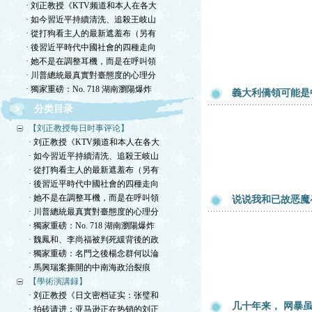
· 刘正教授《KTV频道和本人在各大
· 如今習近平持續清洗、追殺王岐山
· 從打狗看主人的最新遮羞布（另有
· 後習近平時代中國社會的四種走向
· 她不是在調整耳機，而是在呼叫領
· 川普總統最真實對臺態度的心理分
· 獨家重磅：No. 718 湖南瀏陽爆炸
義大利僑領可能是
分类目录
【刘正教授每日时事评论】
· 刘正教授《KTV频道和本人在各大
· 如今習近平持續清洗、追殺王岐山
· 從打狗看主人的最新遮羞布（另有
· 後習近平時代中國社會的四種走向
· 她不是在調整耳機，而是在呼叫領
说说我和已故恶魔
· 川普總統最真實對臺態度的心理分
· 獨家重磅：No. 718 湖南瀏陽爆炸
· 魏鳳和、李尚福被判死緩背後的政
· 獨家重磅：名門之後楊念群何以淪
· 馬興瑞案撕開的中南海政治裂痕
【學術演講録】
· 刘正教授《日文密档证实：张璧和
几十年来， 网暴
· 拍砖请进：亚马逊正在热销的刘正