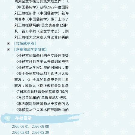
· 商周金文學術史的集大成之作：《
· 《中国彝铭学》获得2022年度国际
· 刘正教授新作《中国彝铭学》获评
· 两卷本《中国彝铭学》终于上市了
· 刘正教授撰写的“英文先秦史12讲”
· 从一百万字的《金文学术史》，到
· 刘正教授为北京友人释读其购买的
【垃圾或草稿】
【意拳和武学史研究】
· 《孙禄堂蒲阳拳社的创立经纬质疑
· 《孙禄堂拜师李奎元并得到师爷指
· 《孙禄堂从学程廷华的时间段，兼
· 《关于孙禄堂师从郝为真学习太极
· 转发：《让全真的意拳史走向世界
· 转发：欧阳元《刘正教授最新意拳
· 《“日本高薪聘请孙禄堂教拳”说的
· 《再驳童旭东的“章殿卿武功进境
· 《李天骥对章殿卿师从王芗斋的见
· 《孙禄堂从中央国术館辞职理由的
存档目录
2026-06-01 - 2026-06-08
2026-05-03 - 2026-05-29