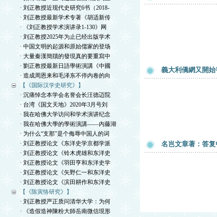
· 刘正教授近现代史研究6书（2018-
· 刘正教授最新学术专著《胡适新传
· 《刘正教授学术演讲录1-130》网
· 刘正教授2025年为止已经出版学术
· 中国文明的起源和原始儒家的登场
· 大量秦漢簡牘的發現真的要重寫中
· 劉正教授最新日語學術演講《中國
義大利僑網又開始
· 造成周恩来和毛泽东不停内卷的向
【《国际汉学史研究》】
· 沉痛悼念本学会名誉会长汪德迈院
· 台湾《国文天地》2020年3月号刘
· 我在哈佛大学访问和学术演讲纪念
· 我在哈佛大學的學術演講——內藤湖
· 为什么“支那”是个侮辱中国人的词
· 刘正教授论文《东洋史学京都学派
名岂文章著：答复
· 刘正教授论文《铃木虎雄和东洋史
· 刘正教授论文《羽田亨和东洋史学
· 刘正教授论文《矢野仁一和东洋史
· 刘正教授论文《滨田耕作和东洋史
【《陈寅恪研究》】
· 刘正教授严正质问清华大学：为何
· 《造假造神陳粉大師岳南微信現形