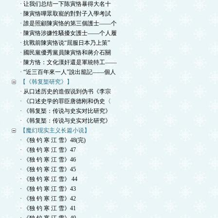
· 让我们总结一下陈寅恪暴得大名十
· 陳寅恪嘩眾取寵的對對子入學考試
· 誰是照顧陳寅恪的第三個護士——个
· 陳寅恪涉嫌性騷擾女護士——个人履
· 抗戰前陳寅恪说“屈服日本乃上策”
· 國民黨優秀黨員陳寅恪和蔣介石關
· 陳方恪：文化漢奸還是軍統特工——
· “近三百年來一人”說出籠記——個人
【《韩复榘研究》】
· 从口述历史的造假说到伪书《李宗
· 《口述史学的罪臣唐德刚和伪史〈
· 《韩复榘：传说与史实对比研究》
· 《韩复榘：传说与史实对比研究》
【魔幻现实主义长篇小说】
· 《独 钓 寒 江 雪》48(完)
· 《独 钓 寒 江 雪》47
· 《独 钓 寒 江 雪》46
· 《独 钓 寒 江 雪》45
· 《独 钓 寒 江 雪》 44
· 《独 钓 寒 江 雪》43
· 《独 钓 寒 江 雪》42
· 《独 钓 寒 江 雪》41