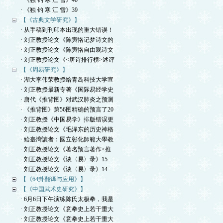
· 《独 钓 寒 江 雪》40
· 《独 钓 寒 江 雪》39
【《古典文学研究》】
· 从手稿到刊印本出现的重大错误！
· 刘正教授论文《陈寅恪记梦诗文的
· 刘正教授论文《陈寅恪自由观诗文
· 刘正教授论文《<唐诗排行榜>述评
【《周易研究》】
· 湖大李伟荣教授给青岛科技大学宣
· 刘正教授最新专著《国际易经学史
· 唐代《推背图》对武汉肺炎之预测
· 《推背图》第56图精确的预言了20
· 刘正教授《中国易学》排版错误更
· 刘正教授论文《毛泽东的历史神格
· 給臺灣讀者：國立彰化師範大學教
· 刘正教授论文《著名预言著作<推
· 刘正教授论文《谈〈易〉录》15
· 刘正教授论文《谈〈易〉录》14
【《64卦翻译与应用》】
【《中国武术史研究》】
· 6月6日下午演练陈氏太极拳，我是
· 刘正教授论文《意拳史上若干重大
· 刘正教授论文《意拳史上若干重大