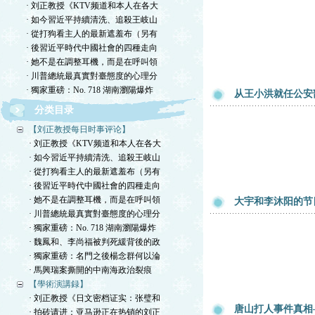
· 刘正教授《KTV频道和本人在各大
· 如今習近平持續清洗、追殺王岐山
· 從打狗看主人的最新遮羞布（另有
· 後習近平時代中國社會的四種走向
· 她不是在調整耳機，而是在呼叫領
· 川普總統最真實對臺態度的心理分
· 獨家重磅：No. 718 湖南瀏陽爆炸
从王小洪就任公安
分类目录
【刘正教授每日时事评论】
· 刘正教授《KTV频道和本人在各大
· 如今習近平持續清洗、追殺王岐山
· 從打狗看主人的最新遮羞布（另有
· 後習近平時代中國社會的四種走向
· 她不是在調整耳機，而是在呼叫領
大宇和李沐阳的节
· 川普總統最真實對臺態度的心理分
· 獨家重磅：No. 718 湖南瀏陽爆炸
· 魏鳳和、李尚福被判死緩背後的政
· 獨家重磅：名門之後楊念群何以淪
· 馬興瑞案撕開的中南海政治裂痕
【學術演講録】
· 刘正教授《日文密档证实：张璧和
唐山打人事件真相
· 拍砖请进：亚马逊正在热销的刘正