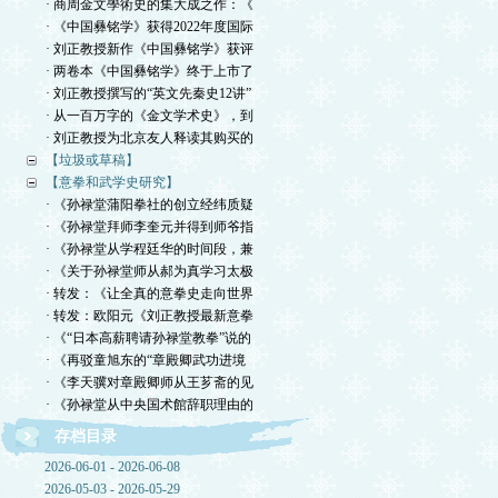
· 商周金文學術史的集大成之作：《
· 《中国彝铭学》获得2022年度国际
· 刘正教授新作《中国彝铭学》获评
· 两卷本《中国彝铭学》终于上市了
· 刘正教授撰写的“英文先秦史12讲”
· 从一百万字的《金文学术史》，到
· 刘正教授为北京友人释读其购买的
【垃圾或草稿】
【意拳和武学史研究】
· 《孙禄堂蒲阳拳社的创立经纬质疑
· 《孙禄堂拜师李奎元并得到师爷指
· 《孙禄堂从学程廷华的时间段，兼
· 《关于孙禄堂师从郝为真学习太极
· 转发：《让全真的意拳史走向世界
· 转发：欧阳元《刘正教授最新意拳
· 《“日本高薪聘请孙禄堂教拳”说的
· 《再驳童旭东的“章殿卿武功进境
· 《李天骥对章殿卿师从王芗斋的见
· 《孙禄堂从中央国术館辞职理由的
存档目录
2026-06-01 - 2026-06-08
2026-05-03 - 2026-05-29