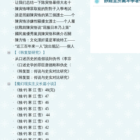
靜維堂所藏琴學著
· 让我们总结一下陈寅恪暴得大名十
· 陳寅恪嘩眾取寵的對對子入學考試
· 誰是照顧陳寅恪的第三個護士——个
· 陳寅恪涉嫌性騷擾女護士——个人履
· 抗戰前陳寅恪说“屈服日本乃上策”
· 國民黨優秀黨員陳寅恪和蔣介石關
· 陳方恪：文化漢奸還是軍統特工——
· “近三百年來一人”說出籠記——個人
【《韩复榘研究》】
· 从口述历史的造假说到伪书《李宗
· 《口述史学的罪臣唐德刚和伪史〈
· 《韩复榘：传说与史实对比研究》
· 《韩复榘：传说与史实对比研究》
【魔幻现实主义长篇小说】
· 《独 钓 寒 江 雪》48(完)
· 《独 钓 寒 江 雪》47
· 《独 钓 寒 江 雪》46
· 《独 钓 寒 江 雪》45
· 《独 钓 寒 江 雪》 44
· 《独 钓 寒 江 雪》43
· 《独 钓 寒 江 雪》42
· 《独 钓 寒 江 雪》41