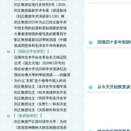
· 刘正教授近现代史研究6书（2018-
· 刘正教授最新学术专著《胡适新传
· 《刘正教授学术演讲录1-130》网
· 刘正教授2025年为止已经出版学术
· 中国文明的起源和原始儒家的登场
· 大量秦漢簡牘的發現真的要重寫中
· 劉正教授最新日語學術演講《中國
回憶四十多年前師
· 造成周恩来和毛泽东不停内卷的向
【《国际汉学史研究》】
· 沉痛悼念本学会名誉会长汪德迈院
· 台湾《国文天地》2020年3月号刘
· 我在哈佛大学访问和学术演讲纪念
· 我在哈佛大學的學術演講——內藤湖
· 为什么“支那”是个侮辱中国人的词
· 刘正教授论文《东洋史学京都学派
从今天开始恢复谈
· 刘正教授论文《铃木虎雄和东洋史
· 刘正教授论文《羽田亨和东洋史学
· 刘正教授论文《矢野仁一和东洋史
· 刘正教授论文《滨田耕作和东洋史
【《陈寅恪研究》】
· 刘正教授严正质问清华大学：为何
· 《造假造神陳粉大師岳南微信現形