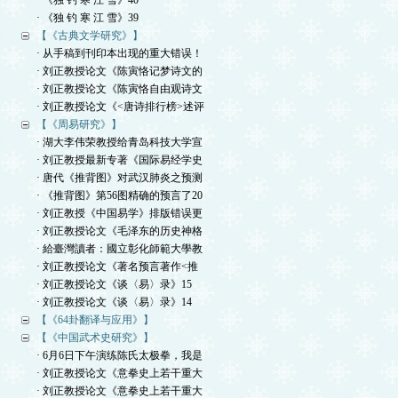
· 《独 钓 寒 江 雪》40
· 《独 钓 寒 江 雪》39
【《古典文学研究》】
· 从手稿到刊印本出现的重大错误！
· 刘正教授论文《陈寅恪记梦诗文的
· 刘正教授论文《陈寅恪自由观诗文
· 刘正教授论文《<唐诗排行榜>述评
【《周易研究》】
· 湖大李伟荣教授给青岛科技大学宣
· 刘正教授最新专著《国际易经学史
· 唐代《推背图》对武汉肺炎之预测
· 《推背图》第56图精确的预言了20
· 刘正教授《中国易学》排版错误更
· 刘正教授论文《毛泽东的历史神格
· 給臺灣讀者：國立彰化師範大學教
· 刘正教授论文《著名预言著作<推
· 刘正教授论文《谈〈易〉录》15
· 刘正教授论文《谈〈易〉录》14
【《64卦翻译与应用》】
【《中国武术史研究》】
· 6月6日下午演练陈氏太极拳，我是
· 刘正教授论文《意拳史上若干重大
· 刘正教授论文《意拳史上若干重大