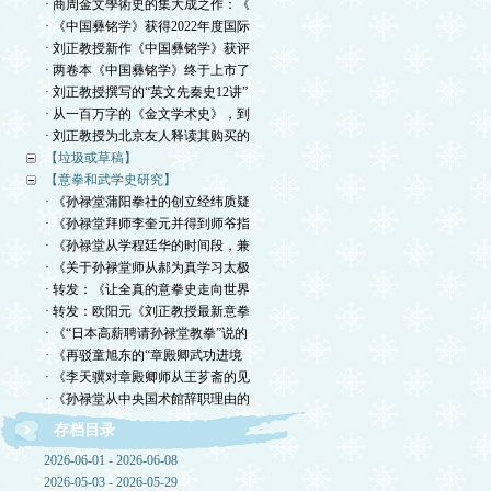
· 商周金文學術史的集大成之作：《
· 《中国彝铭学》获得2022年度国际
· 刘正教授新作《中国彝铭学》获评
· 两卷本《中国彝铭学》终于上市了
· 刘正教授撰写的“英文先秦史12讲”
· 从一百万字的《金文学术史》，到
· 刘正教授为北京友人释读其购买的
【垃圾或草稿】
【意拳和武学史研究】
· 《孙禄堂蒲阳拳社的创立经纬质疑
· 《孙禄堂拜师李奎元并得到师爷指
· 《孙禄堂从学程廷华的时间段，兼
· 《关于孙禄堂师从郝为真学习太极
· 转发：《让全真的意拳史走向世界
· 转发：欧阳元《刘正教授最新意拳
· 《“日本高薪聘请孙禄堂教拳”说的
· 《再驳童旭东的“章殿卿武功进境
· 《李天骥对章殿卿师从王芗斋的见
· 《孙禄堂从中央国术館辞职理由的
存档目录
2026-06-01 - 2026-06-08
2026-05-03 - 2026-05-29