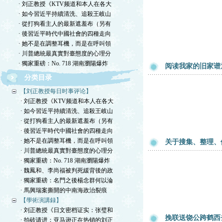
· 刘正教授《KTV频道和本人在各大
· 如今習近平持續清洗、追殺王岐山
· 從打狗看主人的最新遮羞布（另有
· 後習近平時代中國社會的四種走向
· 她不是在調整耳機，而是在呼叫領
· 川普總統最真實對臺態度的心理分
· 獨家重磅：No. 718 湖南瀏陽爆炸
阅读我家的旧家谱
分类目录
【刘正教授每日时事评论】
· 刘正教授《KTV频道和本人在各大
· 如今習近平持續清洗、追殺王岐山
· 從打狗看主人的最新遮羞布（另有
· 後習近平時代中國社會的四種走向
· 她不是在調整耳機，而是在呼叫領
关于搜集、整理、
· 川普總統最真實對臺態度的心理分
· 獨家重磅：No. 718 湖南瀏陽爆炸
· 魏鳳和、李尚福被判死緩背後的政
· 獨家重磅：名門之後楊念群何以淪
· 馬興瑞案撕開的中南海政治裂痕
【學術演講録】
· 刘正教授《日文密档证实：张璧和
挽联送饶公跨鹤西
· 拍砖请进：亚马逊正在热销的刘正