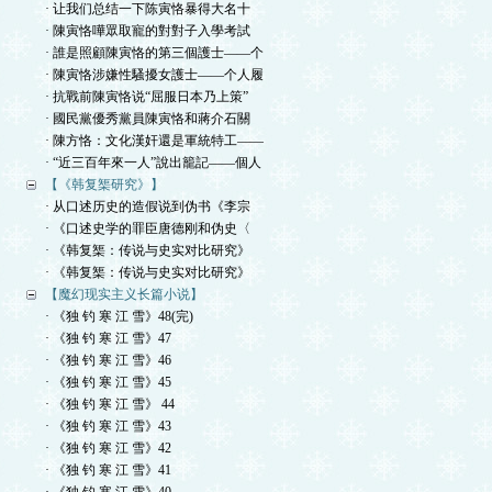
· 让我们总结一下陈寅恪暴得大名十
· 陳寅恪嘩眾取寵的對對子入學考試
· 誰是照顧陳寅恪的第三個護士——个
· 陳寅恪涉嫌性騷擾女護士——个人履
· 抗戰前陳寅恪说“屈服日本乃上策”
· 國民黨優秀黨員陳寅恪和蔣介石關
· 陳方恪：文化漢奸還是軍統特工——
· “近三百年來一人”說出籠記——個人
【《韩复榘研究》】
· 从口述历史的造假说到伪书《李宗
· 《口述史学的罪臣唐德刚和伪史〈
· 《韩复榘：传说与史实对比研究》
· 《韩复榘：传说与史实对比研究》
【魔幻现实主义长篇小说】
· 《独 钓 寒 江 雪》48(完)
· 《独 钓 寒 江 雪》47
· 《独 钓 寒 江 雪》46
· 《独 钓 寒 江 雪》45
· 《独 钓 寒 江 雪》 44
· 《独 钓 寒 江 雪》43
· 《独 钓 寒 江 雪》42
· 《独 钓 寒 江 雪》41