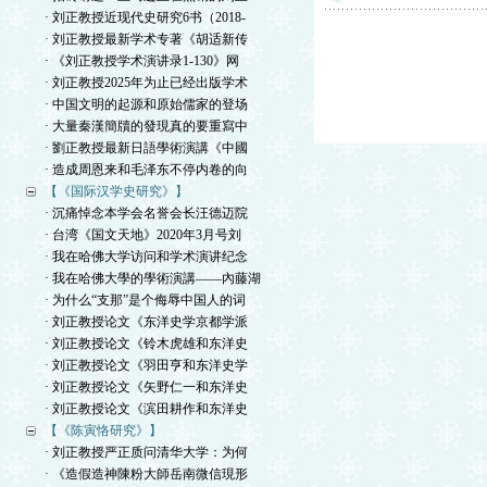
· 刘正教授近现代史研究6书（2018-
· 刘正教授最新学术专著《胡适新传
· 《刘正教授学术演讲录1-130》网
· 刘正教授2025年为止已经出版学术
· 中国文明的起源和原始儒家的登场
· 大量秦漢簡牘的發現真的要重寫中
· 劉正教授最新日語學術演講《中國
· 造成周恩来和毛泽东不停内卷的向
【《国际汉学史研究》】
· 沉痛悼念本学会名誉会长汪德迈院
· 台湾《国文天地》2020年3月号刘
· 我在哈佛大学访问和学术演讲纪念
· 我在哈佛大學的學術演講——內藤湖
· 为什么“支那”是个侮辱中国人的词
· 刘正教授论文《东洋史学京都学派
· 刘正教授论文《铃木虎雄和东洋史
· 刘正教授论文《羽田亨和东洋史学
· 刘正教授论文《矢野仁一和东洋史
· 刘正教授论文《滨田耕作和东洋史
【《陈寅恪研究》】
· 刘正教授严正质问清华大学：为何
· 《造假造神陳粉大師岳南微信現形