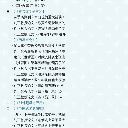
· 《独 钓 寒 江 雪》40
· 《独 钓 寒 江 雪》39
【《古典文学研究》】
· 从手稿到刊印本出现的重大错误！
· 刘正教授论文《陈寅恪记梦诗文的
· 刘正教授论文《陈寅恪自由观诗文
· 刘正教授论文《<唐诗排行榜>述评
【《周易研究》】
· 湖大李伟荣教授给青岛科技大学宣
· 刘正教授最新专著《国际易经学史
· 唐代《推背图》对武汉肺炎之预测
· 《推背图》第56图精确的预言了20
· 刘正教授《中国易学》排版错误更
· 刘正教授论文《毛泽东的历史神格
· 給臺灣讀者：國立彰化師範大學教
· 刘正教授论文《著名预言著作<推
· 刘正教授论文《谈〈易〉录》15
· 刘正教授论文《谈〈易〉录》14
【《64卦翻译与应用》】
【《中国武术史研究》】
· 6月6日下午演练陈氏太极拳，我是
· 刘正教授论文《意拳史上若干重大
· 刘正教授论文《意拳史上若干重大