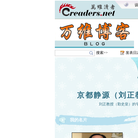
搜索>>
发表日
京都静源（刘正
刘正教授（勤史皇）的
我的名片