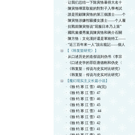
· 让我们总结一下陈寅恪暴得大名十
· 陳寅恪嘩眾取寵的對對子入學考試
· 誰是照顧陳寅恪的第三個護士——个
· 陳寅恪涉嫌性騷擾女護士——个人履
· 抗戰前陳寅恪说“屈服日本乃上策”
· 國民黨優秀黨員陳寅恪和蔣介石關
· 陳方恪：文化漢奸還是軍統特工——
· “近三百年來一人”說出籠記——個人
【《韩复榘研究》】
· 从口述历史的造假说到伪书《李宗
· 《口述史学的罪臣唐德刚和伪史〈
· 《韩复榘：传说与史实对比研究》
· 《韩复榘：传说与史实对比研究》
【魔幻现实主义长篇小说】
· 《独 钓 寒 江 雪》48(完)
· 《独 钓 寒 江 雪》47
· 《独 钓 寒 江 雪》46
· 《独 钓 寒 江 雪》45
· 《独 钓 寒 江 雪》 44
· 《独 钓 寒 江 雪》43
· 《独 钓 寒 江 雪》42
· 《独 钓 寒 江 雪》41