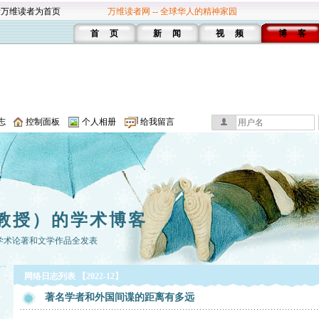
设万维读者为首页
万维读者网 -- 全球华人的精神家园
首 页
新 闻
视 频
博 客
志
控制面板
个人相册
给我留言
教授）的学术博客
学术论著和文学作品全发表
网络日志列表 【2022-12】
著名学者和外国间谍的距离有多远