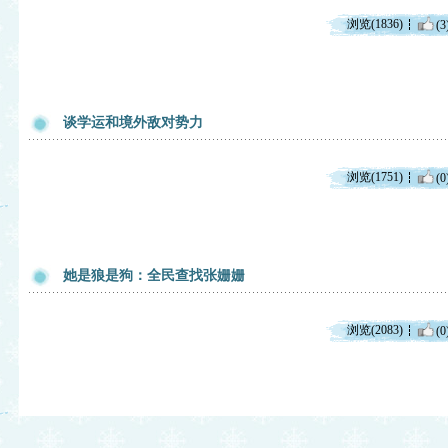
浏览(1836)
(3
谈学运和境外敌对势力
浏览(1751)
(0
她是狼是狗：全民查找张姗姗
浏览(2083)
(0