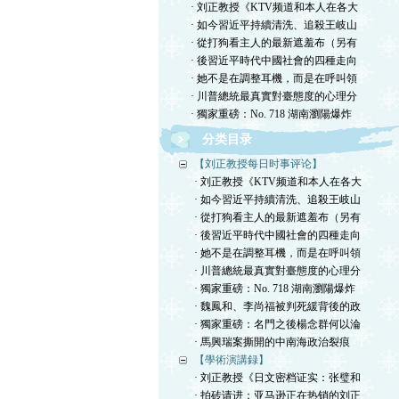
· 刘正教授《KTV频道和本人在各大
· 如今習近平持續清洗、追殺王岐山
· 從打狗看主人的最新遮羞布（另有
· 後習近平時代中國社會的四種走向
· 她不是在調整耳機，而是在呼叫領
· 川普總統最真實對臺態度的心理分
· 獨家重磅：No. 718 湖南瀏陽爆炸
分类目录
【刘正教授每日时事评论】
· 刘正教授《KTV频道和本人在各大
· 如今習近平持續清洗、追殺王岐山
· 從打狗看主人的最新遮羞布（另有
· 後習近平時代中國社會的四種走向
· 她不是在調整耳機，而是在呼叫領
· 川普總統最真實對臺態度的心理分
· 獨家重磅：No. 718 湖南瀏陽爆炸
· 魏鳳和、李尚福被判死緩背後的政
· 獨家重磅：名門之後楊念群何以淪
· 馬興瑞案撕開的中南海政治裂痕
【學術演講録】
· 刘正教授《日文密档证实：张璧和
· 拍砖请进：亚马逊正在热销的刘正