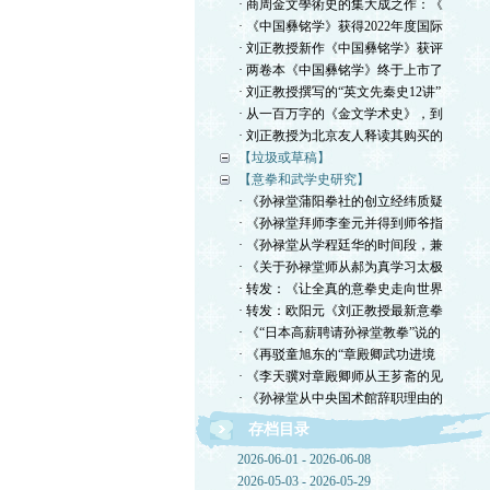
· 商周金文學術史的集大成之作：《
· 《中国彝铭学》获得2022年度国际
· 刘正教授新作《中国彝铭学》获评
· 两卷本《中国彝铭学》终于上市了
· 刘正教授撰写的“英文先秦史12讲”
· 从一百万字的《金文学术史》，到
· 刘正教授为北京友人释读其购买的
【垃圾或草稿】
【意拳和武学史研究】
· 《孙禄堂蒲阳拳社的创立经纬质疑
· 《孙禄堂拜师李奎元并得到师爷指
· 《孙禄堂从学程廷华的时间段，兼
· 《关于孙禄堂师从郝为真学习太极
· 转发：《让全真的意拳史走向世界
· 转发：欧阳元《刘正教授最新意拳
· 《“日本高薪聘请孙禄堂教拳”说的
· 《再驳童旭东的“章殿卿武功进境
· 《李天骥对章殿卿师从王芗斋的见
· 《孙禄堂从中央国术館辞职理由的
存档目录
2026-06-01 - 2026-06-08
2026-05-03 - 2026-05-29