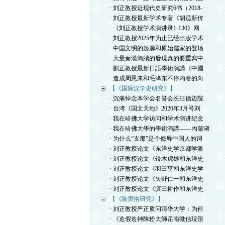
· 刘正教授近现代史研究6书（2018-
· 刘正教授最新学术专著《胡适新传
· 《刘正教授学术演讲录1-130》网
· 刘正教授2025年为止已经出版学术
· 中国文明的起源和原始儒家的登场
· 大量秦漢簡牘的發現真的要重寫中
· 劉正教授最新日語學術演講《中國
· 造成周恩来和毛泽东不停内卷的向
【《国际汉学史研究》】
· 沉痛悼念本学会名誉会长汪德迈院
· 台湾《国文天地》2020年3月号刘
· 我在哈佛大学访问和学术演讲纪念
· 我在哈佛大學的學術演講——內藤湖
· 为什么“支那”是个侮辱中国人的词
· 刘正教授论文《东洋史学京都学派
· 刘正教授论文《铃木虎雄和东洋史
· 刘正教授论文《羽田亨和东洋史学
· 刘正教授论文《矢野仁一和东洋史
· 刘正教授论文《滨田耕作和东洋史
【《陈寅恪研究》】
· 刘正教授严正质问清华大学：为何
· 《造假造神陳粉大師岳南微信現形