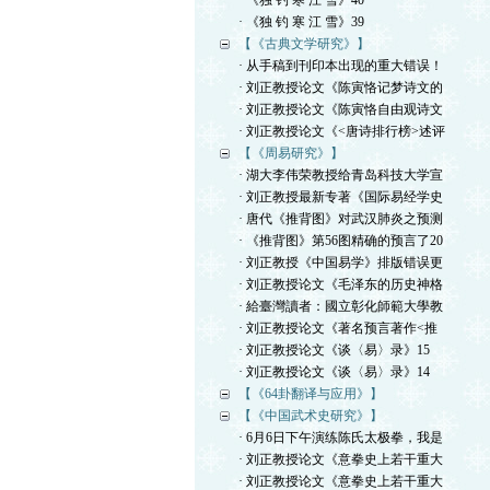
· 《独 钓 寒 江 雪》40
· 《独 钓 寒 江 雪》39
【《古典文学研究》】
· 从手稿到刊印本出现的重大错误！
· 刘正教授论文《陈寅恪记梦诗文的
· 刘正教授论文《陈寅恪自由观诗文
· 刘正教授论文《<唐诗排行榜>述评
【《周易研究》】
· 湖大李伟荣教授给青岛科技大学宣
· 刘正教授最新专著《国际易经学史
· 唐代《推背图》对武汉肺炎之预测
· 《推背图》第56图精确的预言了20
· 刘正教授《中国易学》排版错误更
· 刘正教授论文《毛泽东的历史神格
· 給臺灣讀者：國立彰化師範大學教
· 刘正教授论文《著名预言著作<推
· 刘正教授论文《谈〈易〉录》15
· 刘正教授论文《谈〈易〉录》14
【《64卦翻译与应用》】
【《中国武术史研究》】
· 6月6日下午演练陈氏太极拳，我是
· 刘正教授论文《意拳史上若干重大
· 刘正教授论文《意拳史上若干重大