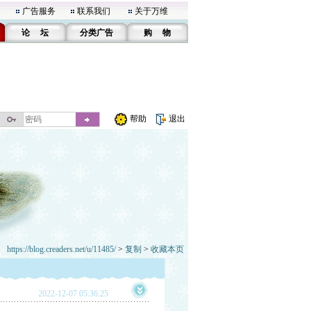
广告服务
联系我们
关于万维
论 坛
分类广告
购 物
帮助
退出
https://blog.creaders.net/u/11485/
>
复制
>
收藏本页
2022-12-07 05:36:25