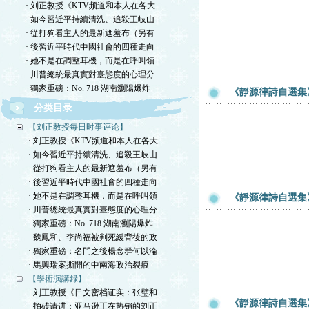
· 刘正教授《KTV频道和本人在各大
· 如今習近平持續清洗、追殺王岐山
· 從打狗看主人的最新遮羞布（另有
· 後習近平時代中國社會的四種走向
· 她不是在調整耳機，而是在呼叫領
· 川普總統最真實對臺態度的心理分
· 獨家重磅：No. 718 湖南瀏陽爆炸
《靜源律詩自選集》
分类目录
【刘正教授每日时事评论】
· 刘正教授《KTV频道和本人在各大
· 如今習近平持續清洗、追殺王岐山
· 從打狗看主人的最新遮羞布（另有
· 後習近平時代中國社會的四種走向
· 她不是在調整耳機，而是在呼叫領
《靜源律詩自選集》
· 川普總統最真實對臺態度的心理分
· 獨家重磅：No. 718 湖南瀏陽爆炸
· 魏鳳和、李尚福被判死緩背後的政
· 獨家重磅：名門之後楊念群何以淪
· 馬興瑞案撕開的中南海政治裂痕
【學術演講録】
· 刘正教授《日文密档证实：张璧和
《靜源律詩自選集》
· 拍砖请进：亚马逊正在热销的刘正