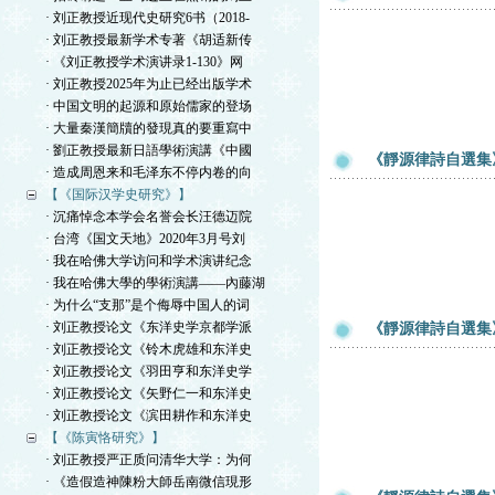
· 刘正教授近现代史研究6书（2018-
· 刘正教授最新学术专著《胡适新传
· 《刘正教授学术演讲录1-130》网
· 刘正教授2025年为止已经出版学术
· 中国文明的起源和原始儒家的登场
· 大量秦漢簡牘的發現真的要重寫中
· 劉正教授最新日語學術演講《中國
《靜源律詩自選集》
· 造成周恩来和毛泽东不停内卷的向
【《国际汉学史研究》】
· 沉痛悼念本学会名誉会长汪德迈院
· 台湾《国文天地》2020年3月号刘
· 我在哈佛大学访问和学术演讲纪念
· 我在哈佛大學的學術演講——內藤湖
· 为什么“支那”是个侮辱中国人的词
· 刘正教授论文《东洋史学京都学派
《靜源律詩自選集》
· 刘正教授论文《铃木虎雄和东洋史
· 刘正教授论文《羽田亨和东洋史学
· 刘正教授论文《矢野仁一和东洋史
· 刘正教授论文《滨田耕作和东洋史
【《陈寅恪研究》】
· 刘正教授严正质问清华大学：为何
· 《造假造神陳粉大師岳南微信現形