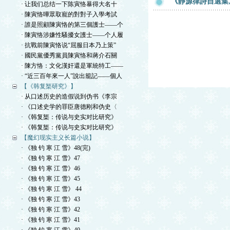
《靜源律詩自選集》
· 让我们总结一下陈寅恪暴得大名十
· 陳寅恪嘩眾取寵的對對子入學考試
· 誰是照顧陳寅恪的第三個護士——个
· 陳寅恪涉嫌性騷擾女護士——个人履
· 抗戰前陳寅恪说“屈服日本乃上策”
· 國民黨優秀黨員陳寅恪和蔣介石關
· 陳方恪：文化漢奸還是軍統特工——
· “近三百年來一人”說出籠記——個人
【《韩复榘研究》】
· 从口述历史的造假说到伪书《李宗
· 《口述史学的罪臣唐德刚和伪史〈
· 《韩复榘：传说与史实对比研究》
· 《韩复榘：传说与史实对比研究》
【魔幻现实主义长篇小说】
· 《独 钓 寒 江 雪》48(完)
· 《独 钓 寒 江 雪》47
· 《独 钓 寒 江 雪》46
· 《独 钓 寒 江 雪》45
· 《独 钓 寒 江 雪》 44
· 《独 钓 寒 江 雪》43
· 《独 钓 寒 江 雪》42
· 《独 钓 寒 江 雪》41