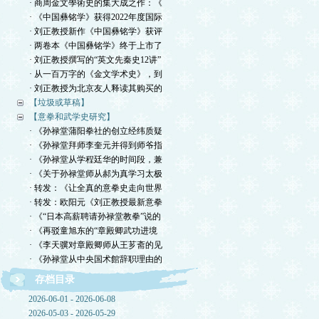
· 商周金文學術史的集大成之作：《
· 《中国彝铭学》获得2022年度国际
· 刘正教授新作《中国彝铭学》获评
· 两卷本《中国彝铭学》终于上市了
· 刘正教授撰写的“英文先秦史12讲”
· 从一百万字的《金文学术史》，到
· 刘正教授为北京友人释读其购买的
【垃圾或草稿】
【意拳和武学史研究】
· 《孙禄堂蒲阳拳社的创立经纬质疑
· 《孙禄堂拜师李奎元并得到师爷指
· 《孙禄堂从学程廷华的时间段，兼
· 《关于孙禄堂师从郝为真学习太极
· 转发：《让全真的意拳史走向世界
· 转发：欧阳元《刘正教授最新意拳
· 《“日本高薪聘请孙禄堂教拳”说的
· 《再驳童旭东的“章殿卿武功进境
· 《李天骥对章殿卿师从王芗斋的见
· 《孙禄堂从中央国术館辞职理由的
存档目录
2026-06-01 - 2026-06-08
2026-05-03 - 2026-05-29