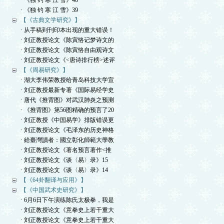
· 《独 钓 寒 江 雪》40
· 《独 钓 寒 江 雪》39
【《古典文学研究》】
· 从手稿到刊印本出现的重大错误！
· 刘正教授论文《陈寅恪记梦诗文的
· 刘正教授论文《陈寅恪自由观诗文
· 刘正教授论文《<唐诗排行榜>述评
【《周易研究》】
· 湖大李伟荣教授给青岛科技大学宣
· 刘正教授最新专著《国际易经学史
· 唐代《推背图》对武汉肺炎之预测
· 《推背图》第56图精确的预言了20
· 刘正教授《中国易学》排版错误更
· 刘正教授论文《毛泽东的历史神格
· 給臺灣讀者：國立彰化師範大學教
· 刘正教授论文《著名预言著作<推
· 刘正教授论文《谈〈易〉录》15
· 刘正教授论文《谈〈易〉录》14
【《64卦翻译与应用》】
【《中国武术史研究》】
· 6月6日下午演练陈氏太极拳，我是
· 刘正教授论文《意拳史上若干重大
· 刘正教授论文《意拳史上若干重大