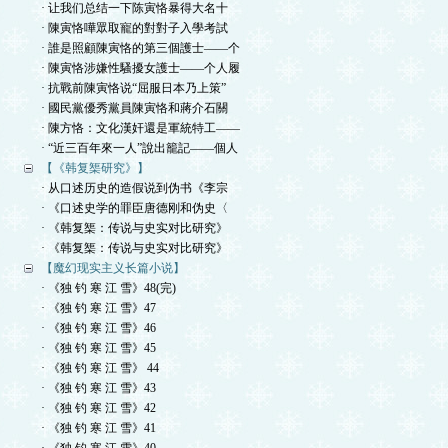
· 让我们总结一下陈寅恪暴得大名十
· 陳寅恪嘩眾取寵的對對子入學考試
· 誰是照顧陳寅恪的第三個護士——个
· 陳寅恪涉嫌性騷擾女護士——个人履
· 抗戰前陳寅恪说“屈服日本乃上策”
· 國民黨優秀黨員陳寅恪和蔣介石關
· 陳方恪：文化漢奸還是軍統特工——
· “近三百年來一人”說出籠記——個人
【《韩复榘研究》】
· 从口述历史的造假说到伪书《李宗
· 《口述史学的罪臣唐德刚和伪史〈
· 《韩复榘：传说与史实对比研究》
· 《韩复榘：传说与史实对比研究》
【魔幻现实主义长篇小说】
· 《独 钓 寒 江 雪》48(完)
· 《独 钓 寒 江 雪》47
· 《独 钓 寒 江 雪》46
· 《独 钓 寒 江 雪》45
· 《独 钓 寒 江 雪》 44
· 《独 钓 寒 江 雪》43
· 《独 钓 寒 江 雪》42
· 《独 钓 寒 江 雪》41