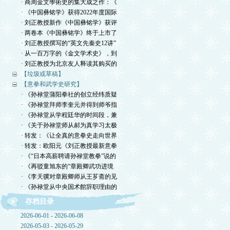
· 商周金文學術史的集大成之作：《
· 《中国彝铭学》获得2022年度国际
· 刘正教授新作《中国彝铭学》获评
· 两卷本《中国彝铭学》终于上市了
· 刘正教授撰写的“英文先秦史12讲”
· 从一百万字的《金文学术史》，到
· 刘正教授为北京友人释读其购买的
【垃圾或草稿】
【意拳和武学史研究】
· 《孙禄堂蒲阳拳社的创立经纬质疑
· 《孙禄堂拜师李奎元并得到师爷指
· 《孙禄堂从学程廷华的时间段，兼
· 《关于孙禄堂师从郝为真学习太极
· 转发：《让全真的意拳史走向世界
· 转发：欧阳元《刘正教授最新意拳
· 《“日本高薪聘请孙禄堂教拳”说的
· 《再驳童旭东的“章殿卿武功进境
· 《李天骥对章殿卿师从王芗斋的见
· 《孙禄堂从中央国术館辞职理由的
存档目录
2026-06-01 - 2026-06-08
2026-05-03 - 2026-05-29