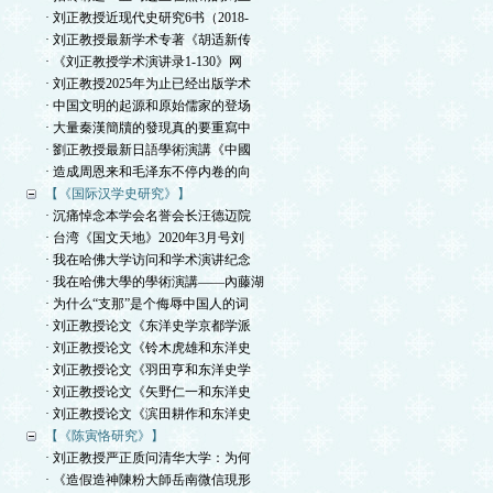
· 刘正教授近现代史研究6书（2018-
· 刘正教授最新学术专著《胡适新传
· 《刘正教授学术演讲录1-130》网
· 刘正教授2025年为止已经出版学术
· 中国文明的起源和原始儒家的登场
· 大量秦漢簡牘的發現真的要重寫中
· 劉正教授最新日語學術演講《中國
· 造成周恩来和毛泽东不停内卷的向
【《国际汉学史研究》】
· 沉痛悼念本学会名誉会长汪德迈院
· 台湾《国文天地》2020年3月号刘
· 我在哈佛大学访问和学术演讲纪念
· 我在哈佛大學的學術演講——內藤湖
· 为什么“支那”是个侮辱中国人的词
· 刘正教授论文《东洋史学京都学派
· 刘正教授论文《铃木虎雄和东洋史
· 刘正教授论文《羽田亨和东洋史学
· 刘正教授论文《矢野仁一和东洋史
· 刘正教授论文《滨田耕作和东洋史
【《陈寅恪研究》】
· 刘正教授严正质问清华大学：为何
· 《造假造神陳粉大師岳南微信現形