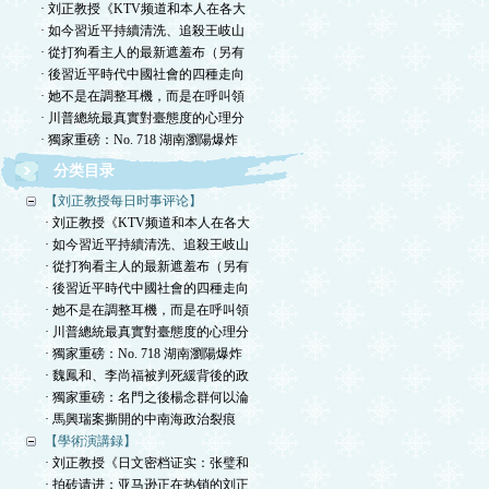
· 刘正教授《KTV频道和本人在各大
· 如今習近平持續清洗、追殺王岐山
· 從打狗看主人的最新遮羞布（另有
· 後習近平時代中國社會的四種走向
· 她不是在調整耳機，而是在呼叫領
· 川普總統最真實對臺態度的心理分
· 獨家重磅：No. 718 湖南瀏陽爆炸
分类目录
【刘正教授每日时事评论】
· 刘正教授《KTV频道和本人在各大
· 如今習近平持續清洗、追殺王岐山
· 從打狗看主人的最新遮羞布（另有
· 後習近平時代中國社會的四種走向
· 她不是在調整耳機，而是在呼叫領
· 川普總統最真實對臺態度的心理分
· 獨家重磅：No. 718 湖南瀏陽爆炸
· 魏鳳和、李尚福被判死緩背後的政
· 獨家重磅：名門之後楊念群何以淪
· 馬興瑞案撕開的中南海政治裂痕
【學術演講録】
· 刘正教授《日文密档证实：张璧和
· 拍砖请进：亚马逊正在热销的刘正