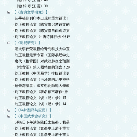
· 《独 钓 寒 江 雪》40
· 《独 钓 寒 江 雪》39
【《古典文学研究》】
· 从手稿到刊印本出现的重大错误！
· 刘正教授论文《陈寅恪记梦诗文的
· 刘正教授论文《陈寅恪自由观诗文
· 刘正教授论文《<唐诗排行榜>述评
【《周易研究》】
· 湖大李伟荣教授给青岛科技大学宣
· 刘正教授最新专著《国际易经学史
· 唐代《推背图》对武汉肺炎之预测
· 《推背图》第56图精确的预言了20
· 刘正教授《中国易学》排版错误更
· 刘正教授论文《毛泽东的历史神格
· 給臺灣讀者：國立彰化師範大學教
· 刘正教授论文《著名预言著作<推
· 刘正教授论文《谈〈易〉录》15
· 刘正教授论文《谈〈易〉录》14
【《64卦翻译与应用》】
【《中国武术史研究》】
· 6月6日下午演练陈氏太极拳，我是
· 刘正教授论文《意拳史上若干重大
· 刘正教授论文《意拳史上若干重大