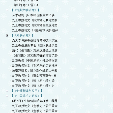
· 《独 钓 寒 江 雪》40
· 《独 钓 寒 江 雪》39
【《古典文学研究》】
· 从手稿到刊印本出现的重大错误！
· 刘正教授论文《陈寅恪记梦诗文的
· 刘正教授论文《陈寅恪自由观诗文
· 刘正教授论文《<唐诗排行榜>述评
【《周易研究》】
· 湖大李伟荣教授给青岛科技大学宣
· 刘正教授最新专著《国际易经学史
· 唐代《推背图》对武汉肺炎之预测
· 《推背图》第56图精确的预言了20
· 刘正教授《中国易学》排版错误更
· 刘正教授论文《毛泽东的历史神格
· 給臺灣讀者：國立彰化師範大學教
· 刘正教授论文《著名预言著作<推
· 刘正教授论文《谈〈易〉录》15
· 刘正教授论文《谈〈易〉录》14
【《64卦翻译与应用》】
【《中国武术史研究》】
· 6月6日下午演练陈氏太极拳，我是
· 刘正教授论文《意拳史上若干重大
· 刘正教授论文《意拳史上若干重大