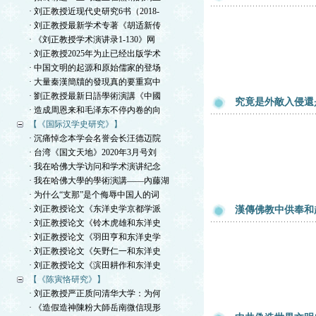
· 刘正教授近现代史研究6书（2018-
· 刘正教授最新学术专著《胡适新传
· 《刘正教授学术演讲录1-130》网
· 刘正教授2025年为止已经出版学术
· 中国文明的起源和原始儒家的登场
· 大量秦漢簡牘的發現真的要重寫中
· 劉正教授最新日語學術演講《中國
究竟是外敵入侵還
· 造成周恩来和毛泽东不停内卷的向
【《国际汉学史研究》】
· 沉痛悼念本学会名誉会长汪德迈院
· 台湾《国文天地》2020年3月号刘
· 我在哈佛大学访问和学术演讲纪念
· 我在哈佛大學的學術演講——內藤湖
· 为什么“支那”是个侮辱中国人的词
· 刘正教授论文《东洋史学京都学派
漢傳佛教中供奉和
· 刘正教授论文《铃木虎雄和东洋史
· 刘正教授论文《羽田亨和东洋史学
· 刘正教授论文《矢野仁一和东洋史
· 刘正教授论文《滨田耕作和东洋史
【《陈寅恪研究》】
· 刘正教授严正质问清华大学：为何
· 《造假造神陳粉大師岳南微信現形