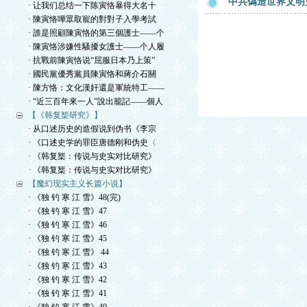
中共偽造世界文明
· 让我们总结一下陈寅恪暴得大名十
· 陳寅恪嘩眾取寵的對對子入學考試
· 誰是照顧陳寅恪的第三個護士——个
· 陳寅恪涉嫌性騷擾女護士——个人履
· 抗戰前陳寅恪说“屈服日本乃上策”
· 國民黨優秀黨員陳寅恪和蔣介石關
· 陳方恪：文化漢奸還是軍統特工——
· “近三百年來一人”說出籠記——個人
【《韩复榘研究》】
· 从口述历史的造假说到伪书《李宗
· 《口述史学的罪臣唐德刚和伪史〈
· 《韩复榘：传说与史实对比研究》
· 《韩复榘：传说与史实对比研究》
【魔幻现实主义长篇小说】
· 《独 钓 寒 江 雪》48(完)
· 《独 钓 寒 江 雪》47
· 《独 钓 寒 江 雪》46
· 《独 钓 寒 江 雪》45
· 《独 钓 寒 江 雪》 44
· 《独 钓 寒 江 雪》43
· 《独 钓 寒 江 雪》42
· 《独 钓 寒 江 雪》41