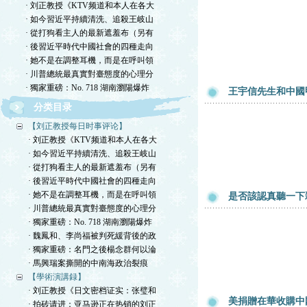
· 刘正教授《KTV频道和本人在各大
· 如今習近平持續清洗、追殺王岐山
· 從打狗看主人的最新遮羞布（另有
· 後習近平時代中國社會的四種走向
· 她不是在調整耳機，而是在呼叫領
· 川普總統最真實對臺態度的心理分
· 獨家重磅：No. 718 湖南瀏陽爆炸
王宇信先生和中國
分类目录
【刘正教授每日时事评论】
· 刘正教授《KTV频道和本人在各大
· 如今習近平持續清洗、追殺王岐山
· 從打狗看主人的最新遮羞布（另有
· 後習近平時代中國社會的四種走向
· 她不是在調整耳機，而是在呼叫領
是否該認真聽一下
· 川普總統最真實對臺態度的心理分
· 獨家重磅：No. 718 湖南瀏陽爆炸
· 魏鳳和、李尚福被判死緩背後的政
· 獨家重磅：名門之後楊念群何以淪
· 馬興瑞案撕開的中南海政治裂痕
【學術演講録】
· 刘正教授《日文密档证实：张璧和
美捐贈在華收購中
· 拍砖请进：亚马逊正在热销的刘正