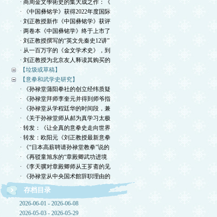
· 商周金文學術史的集大成之作：《
· 《中国彝铭学》获得2022年度国际
· 刘正教授新作《中国彝铭学》获评
· 两卷本《中国彝铭学》终于上市了
· 刘正教授撰写的“英文先秦史12讲”
· 从一百万字的《金文学术史》，到
· 刘正教授为北京友人释读其购买的
【垃圾或草稿】
【意拳和武学史研究】
· 《孙禄堂蒲阳拳社的创立经纬质疑
· 《孙禄堂拜师李奎元并得到师爷指
· 《孙禄堂从学程廷华的时间段，兼
· 《关于孙禄堂师从郝为真学习太极
· 转发：《让全真的意拳史走向世界
· 转发：欧阳元《刘正教授最新意拳
· 《“日本高薪聘请孙禄堂教拳”说的
· 《再驳童旭东的“章殿卿武功进境
· 《李天骥对章殿卿师从王芗斋的见
· 《孙禄堂从中央国术館辞职理由的
存档目录
2026-06-01 - 2026-06-08
2026-05-03 - 2026-05-29