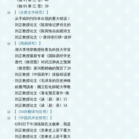
· 《独 钓 寒 江 雪》40
· 《独 钓 寒 江 雪》39
【《古典文学研究》】
· 从手稿到刊印本出现的重大错误！
· 刘正教授论文《陈寅恪记梦诗文的
· 刘正教授论文《陈寅恪自由观诗文
· 刘正教授论文《<唐诗排行榜>述评
【《周易研究》】
· 湖大李伟荣教授给青岛科技大学宣
· 刘正教授最新专著《国际易经学史
· 唐代《推背图》对武汉肺炎之预测
· 《推背图》第56图精确的预言了20
· 刘正教授《中国易学》排版错误更
· 刘正教授论文《毛泽东的历史神格
· 給臺灣讀者：國立彰化師範大學教
· 刘正教授论文《著名预言著作<推
· 刘正教授论文《谈〈易〉录》15
· 刘正教授论文《谈〈易〉录》14
【《64卦翻译与应用》】
【《中国武术史研究》】
· 6月6日下午演练陈氏太极拳，我是
· 刘正教授论文《意拳史上若干重大
· 刘正教授论文《意拳史上若干重大