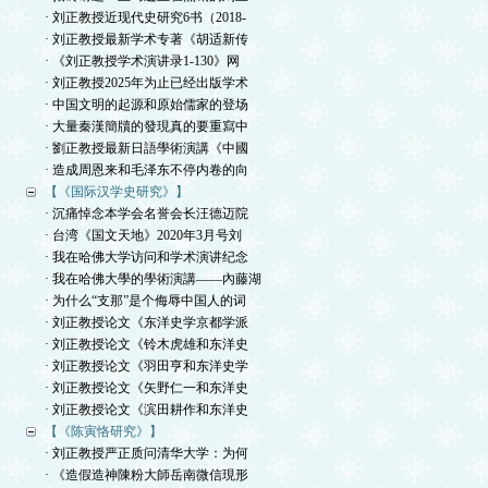
· 刘正教授近现代史研究6书（2018-
· 刘正教授最新学术专著《胡适新传
· 《刘正教授学术演讲录1-130》网
· 刘正教授2025年为止已经出版学术
· 中国文明的起源和原始儒家的登场
· 大量秦漢簡牘的發現真的要重寫中
· 劉正教授最新日語學術演講《中國
· 造成周恩来和毛泽东不停内卷的向
【《国际汉学史研究》】
· 沉痛悼念本学会名誉会长汪德迈院
· 台湾《国文天地》2020年3月号刘
· 我在哈佛大学访问和学术演讲纪念
· 我在哈佛大學的學術演講——內藤湖
· 为什么“支那”是个侮辱中国人的词
· 刘正教授论文《东洋史学京都学派
· 刘正教授论文《铃木虎雄和东洋史
· 刘正教授论文《羽田亨和东洋史学
· 刘正教授论文《矢野仁一和东洋史
· 刘正教授论文《滨田耕作和东洋史
【《陈寅恪研究》】
· 刘正教授严正质问清华大学：为何
· 《造假造神陳粉大師岳南微信現形