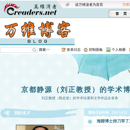
设万维读者为首页
万维
首 页
搜索>>
发表日志
控制面板
个人相册
京都静源（刘正教授）的学术
刘正教授（勤史皇）的学术论著和文学作品全发表
网络日志列表 【2023-05】
我的名片
海歸博士持刀宰了