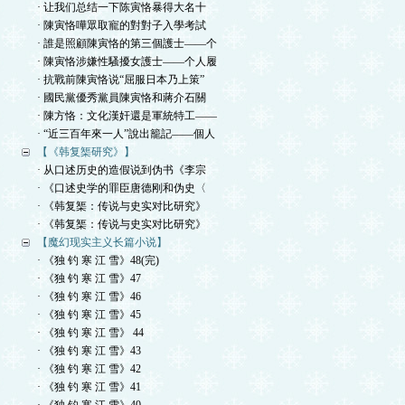
· 让我们总结一下陈寅恪暴得大名十
· 陳寅恪嘩眾取寵的對對子入學考試
· 誰是照顧陳寅恪的第三個護士——个
· 陳寅恪涉嫌性騷擾女護士——个人履
· 抗戰前陳寅恪说“屈服日本乃上策”
· 國民黨優秀黨員陳寅恪和蔣介石關
· 陳方恪：文化漢奸還是軍統特工——
· “近三百年來一人”說出籠記——個人
【《韩复榘研究》】
· 从口述历史的造假说到伪书《李宗
· 《口述史学的罪臣唐德刚和伪史〈
· 《韩复榘：传说与史实对比研究》
· 《韩复榘：传说与史实对比研究》
【魔幻现实主义长篇小说】
· 《独 钓 寒 江 雪》48(完)
· 《独 钓 寒 江 雪》47
· 《独 钓 寒 江 雪》46
· 《独 钓 寒 江 雪》45
· 《独 钓 寒 江 雪》 44
· 《独 钓 寒 江 雪》43
· 《独 钓 寒 江 雪》42
· 《独 钓 寒 江 雪》41