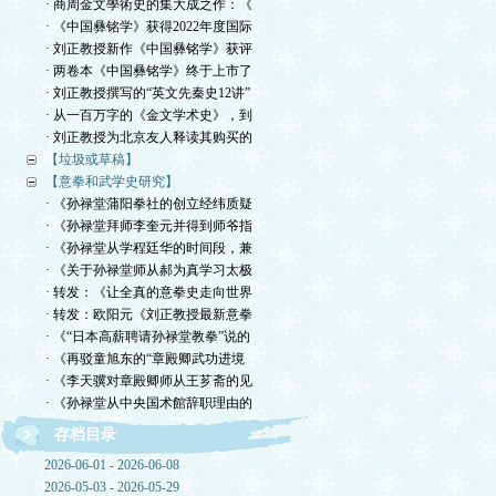
· 商周金文學術史的集大成之作：《
· 《中国彝铭学》获得2022年度国际
· 刘正教授新作《中国彝铭学》获评
· 两卷本《中国彝铭学》终于上市了
· 刘正教授撰写的“英文先秦史12讲”
· 从一百万字的《金文学术史》，到
· 刘正教授为北京友人释读其购买的
【垃圾或草稿】
【意拳和武学史研究】
· 《孙禄堂蒲阳拳社的创立经纬质疑
· 《孙禄堂拜师李奎元并得到师爷指
· 《孙禄堂从学程廷华的时间段，兼
· 《关于孙禄堂师从郝为真学习太极
· 转发：《让全真的意拳史走向世界
· 转发：欧阳元《刘正教授最新意拳
· 《“日本高薪聘请孙禄堂教拳”说的
· 《再驳童旭东的“章殿卿武功进境
· 《李天骥对章殿卿师从王芗斋的见
· 《孙禄堂从中央国术館辞职理由的
存档目录
2026-06-01 - 2026-06-08
2026-05-03 - 2026-05-29