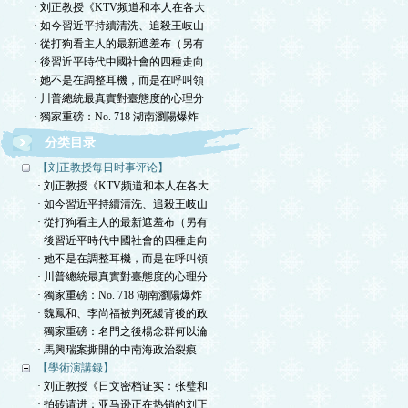
· 刘正教授《KTV频道和本人在各大
· 如今習近平持續清洗、追殺王岐山
· 從打狗看主人的最新遮羞布（另有
· 後習近平時代中國社會的四種走向
· 她不是在調整耳機，而是在呼叫領
· 川普總統最真實對臺態度的心理分
· 獨家重磅：No. 718 湖南瀏陽爆炸
分类目录
【刘正教授每日时事评论】
· 刘正教授《KTV频道和本人在各大
· 如今習近平持續清洗、追殺王岐山
· 從打狗看主人的最新遮羞布（另有
· 後習近平時代中國社會的四種走向
· 她不是在調整耳機，而是在呼叫領
· 川普總統最真實對臺態度的心理分
· 獨家重磅：No. 718 湖南瀏陽爆炸
· 魏鳳和、李尚福被判死緩背後的政
· 獨家重磅：名門之後楊念群何以淪
· 馬興瑞案撕開的中南海政治裂痕
【學術演講録】
· 刘正教授《日文密档证实：张璧和
· 拍砖请进：亚马逊正在热销的刘正