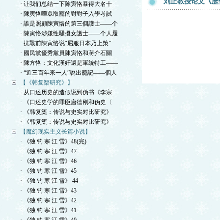
刘正教授论文《歷
· 让我们总结一下陈寅恪暴得大名十
· 陳寅恪嘩眾取寵的對對子入學考試
· 誰是照顧陳寅恪的第三個護士——个
· 陳寅恪涉嫌性騷擾女護士——个人履
· 抗戰前陳寅恪说“屈服日本乃上策”
· 國民黨優秀黨員陳寅恪和蔣介石關
· 陳方恪：文化漢奸還是軍統特工——
· “近三百年來一人”說出籠記——個人
【《韩复榘研究》】
· 从口述历史的造假说到伪书《李宗
· 《口述史学的罪臣唐德刚和伪史〈
· 《韩复榘：传说与史实对比研究》
· 《韩复榘：传说与史实对比研究》
【魔幻现实主义长篇小说】
· 《独 钓 寒 江 雪》48(完)
· 《独 钓 寒 江 雪》47
· 《独 钓 寒 江 雪》46
· 《独 钓 寒 江 雪》45
· 《独 钓 寒 江 雪》 44
· 《独 钓 寒 江 雪》43
· 《独 钓 寒 江 雪》42
· 《独 钓 寒 江 雪》41