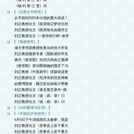
· 《独 钓 寒 江 雪》40
· 《独 钓 寒 江 雪》39
【《古典文学研究》】
· 从手稿到刊印本出现的重大错误！
· 刘正教授论文《陈寅恪记梦诗文的
· 刘正教授论文《陈寅恪自由观诗文
· 刘正教授论文《<唐诗排行榜>述评
【《周易研究》】
· 湖大李伟荣教授给青岛科技大学宣
· 刘正教授最新专著《国际易经学史
· 唐代《推背图》对武汉肺炎之预测
· 《推背图》第56图精确的预言了20
· 刘正教授《中国易学》排版错误更
· 刘正教授论文《毛泽东的历史神格
· 給臺灣讀者：國立彰化師範大學教
· 刘正教授论文《著名预言著作<推
· 刘正教授论文《谈〈易〉录》15
· 刘正教授论文《谈〈易〉录》14
【《64卦翻译与应用》】
【《中国武术史研究》】
· 6月6日下午演练陈氏太极拳，我是
· 刘正教授论文《意拳史上若干重大
· 刘正教授论文《意拳史上若干重大