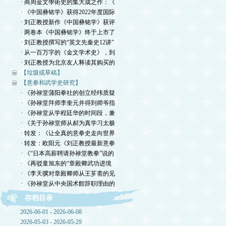
· 商周金文學術史的集大成之作：《
· 《中国彝铭学》获得2022年度国际
· 刘正教授新作《中国彝铭学》获评
· 两卷本《中国彝铭学》终于上市了
· 刘正教授撰写的“英文先秦史12讲”
· 从一百万字的《金文学术史》，到
· 刘正教授为北京友人释读其购买的
【垃圾或草稿】
【意拳和武学史研究】
· 《孙禄堂蒲阳拳社的创立经纬质疑
· 《孙禄堂拜师李奎元并得到师爷指
· 《孙禄堂从学程廷华的时间段，兼
· 《关于孙禄堂师从郝为真学习太极
· 转发：《让全真的意拳史走向世界
· 转发：欧阳元《刘正教授最新意拳
· 《“日本高薪聘请孙禄堂教拳”说的
· 《再驳童旭东的“章殿卿武功进境
· 《李天骥对章殿卿师从王芗斋的见
· 《孙禄堂从中央国术館辞职理由的
存档目录
2026-06-01 - 2026-06-08
2026-05-03 - 2026-05-29