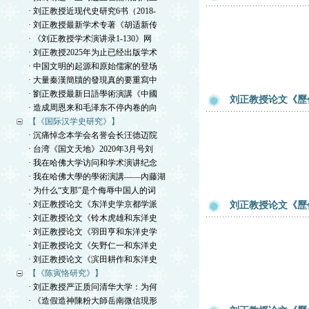
· 刘正教授近现代史研究6书（2018-
· 刘正教授最新学术专著《胡适新传
· 《刘正教授学术演讲录1-130》网
· 刘正教授2025年为止已经出版学术
· 中国文明的起源和原始儒家的登场
· 大量秦漢簡牘的發現真的要重寫中
· 劉正教授最新日語學術演講《中國
刘正教授论文《歷
· 造成周恩来和毛泽东不停内卷的向
【《国际汉学史研究》】
· 沉痛悼念本学会名誉会长汪德迈院
· 台湾《国文天地》2020年3月号刘
· 我在哈佛大学访问和学术演讲纪念
· 我在哈佛大學的學術演講——內藤湖
· 为什么“支那”是个侮辱中国人的词
· 刘正教授论文《东洋史学京都学派
刘正教授论文《歷
· 刘正教授论文《铃木虎雄和东洋史
· 刘正教授论文《羽田亨和东洋史学
· 刘正教授论文《矢野仁一和东洋史
· 刘正教授论文《滨田耕作和东洋史
【《陈寅恪研究》】
· 刘正教授严正质问清华大学：为何
· 《造假造神陳粉大師岳南微信現形