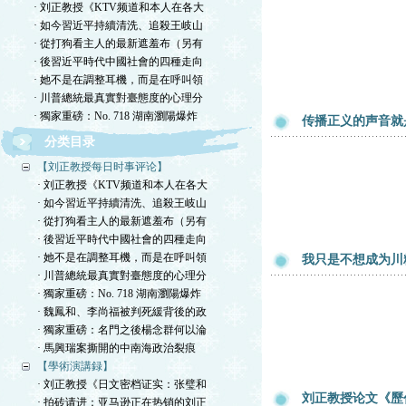
· 刘正教授《KTV频道和本人在各大
· 如今習近平持續清洗、追殺王岐山
· 從打狗看主人的最新遮羞布（另有
· 後習近平時代中國社會的四種走向
· 她不是在調整耳機，而是在呼叫領
· 川普總統最真實對臺態度的心理分
· 獨家重磅：No. 718 湖南瀏陽爆炸
传播正义的声音就
分类目录
【刘正教授每日时事评论】
· 刘正教授《KTV频道和本人在各大
· 如今習近平持續清洗、追殺王岐山
· 從打狗看主人的最新遮羞布（另有
· 後習近平時代中國社會的四種走向
· 她不是在調整耳機，而是在呼叫領
我只是不想成为川
· 川普總統最真實對臺態度的心理分
· 獨家重磅：No. 718 湖南瀏陽爆炸
· 魏鳳和、李尚福被判死緩背後的政
· 獨家重磅：名門之後楊念群何以淪
· 馬興瑞案撕開的中南海政治裂痕
【學術演講録】
· 刘正教授《日文密档证实：张璧和
刘正教授论文《歷
· 拍砖请进：亚马逊正在热销的刘正