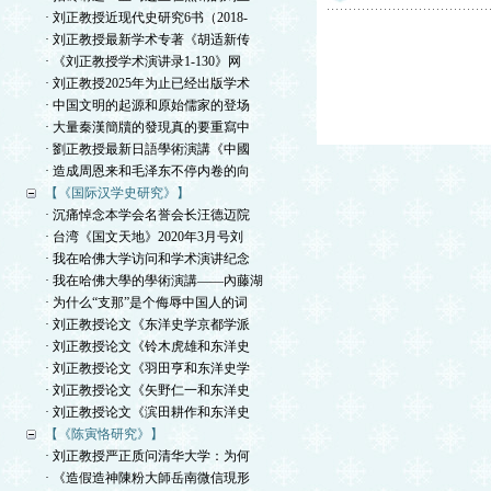
· 刘正教授近现代史研究6书（2018-
· 刘正教授最新学术专著《胡适新传
· 《刘正教授学术演讲录1-130》网
· 刘正教授2025年为止已经出版学术
· 中国文明的起源和原始儒家的登场
· 大量秦漢簡牘的發現真的要重寫中
· 劉正教授最新日語學術演講《中國
· 造成周恩来和毛泽东不停内卷的向
【《国际汉学史研究》】
· 沉痛悼念本学会名誉会长汪德迈院
· 台湾《国文天地》2020年3月号刘
· 我在哈佛大学访问和学术演讲纪念
· 我在哈佛大學的學術演講——內藤湖
· 为什么“支那”是个侮辱中国人的词
· 刘正教授论文《东洋史学京都学派
· 刘正教授论文《铃木虎雄和东洋史
· 刘正教授论文《羽田亨和东洋史学
· 刘正教授论文《矢野仁一和东洋史
· 刘正教授论文《滨田耕作和东洋史
【《陈寅恪研究》】
· 刘正教授严正质问清华大学：为何
· 《造假造神陳粉大師岳南微信現形