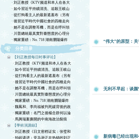
· 刘正教授《KTV频道和本人在各大
· 如今習近平持續清洗、追殺王岐山
· 從打狗看主人的最新遮羞布（另有
· 後習近平時代中國社會的四種走向
· 她不是在調整耳機，而是在呼叫領
· 川普總統最真實對臺態度的心理分
· 獨家重磅：No. 718 湖南瀏陽爆炸
“伟大”的原型：
分类目录
【刘正教授每日时事评论】
· 刘正教授《KTV频道和本人在各大
· 如今習近平持續清洗、追殺王岐山
· 從打狗看主人的最新遮羞布（另有
· 後習近平時代中國社會的四種走向
· 她不是在調整耳機，而是在呼叫領
无利不早起：谈颜
· 川普總統最真實對臺態度的心理分
· 獨家重磅：No. 718 湖南瀏陽爆炸
· 魏鳳和、李尚福被判死緩背後的政
· 獨家重磅：名門之後楊念群何以淪
· 馬興瑞案撕開的中南海政治裂痕
【學術演講録】
· 刘正教授《日文密档证实：张璧和
新病毒已经出现和
· 拍砖请进：亚马逊正在热销的刘正