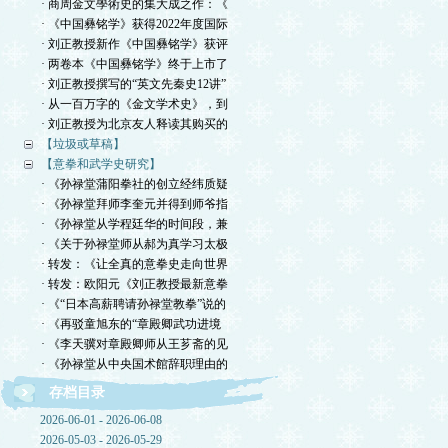
· 商周金文學術史的集大成之作：《
· 《中国彝铭学》获得2022年度国际
· 刘正教授新作《中国彝铭学》获评
· 两卷本《中国彝铭学》终于上市了
· 刘正教授撰写的“英文先秦史12讲”
· 从一百万字的《金文学术史》，到
· 刘正教授为北京友人释读其购买的
【垃圾或草稿】
【意拳和武学史研究】
· 《孙禄堂蒲阳拳社的创立经纬质疑
· 《孙禄堂拜师李奎元并得到师爷指
· 《孙禄堂从学程廷华的时间段，兼
· 《关于孙禄堂师从郝为真学习太极
· 转发：《让全真的意拳史走向世界
· 转发：欧阳元《刘正教授最新意拳
· 《“日本高薪聘请孙禄堂教拳”说的
· 《再驳童旭东的“章殿卿武功进境
· 《李天骥对章殿卿师从王芗斋的见
· 《孙禄堂从中央国术館辞职理由的
存档目录
2026-06-01 - 2026-06-08
2026-05-03 - 2026-05-29