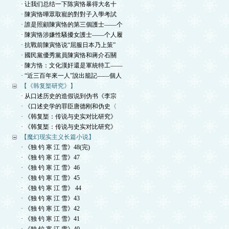
· 让我们总结一下陈寅恪暴得大名十
· 陳寅恪嘩眾取寵的對對子入學考試
· 誰是照顧陳寅恪的第三個護士——个
· 陳寅恪涉嫌性騷擾女護士——个人履
· 抗戰前陳寅恪说“屈服日本乃上策”
· 國民黨優秀黨員陳寅恪和蔣介石關
· 陳方恪：文化漢奸還是軍統特工——
· “近三百年來一人”說出籠記——個人
【《韩复榘研究》】
· 从口述历史的造假说到伪书《李宗
· 《口述史学的罪臣唐德刚和伪史〈
· 《韩复榘：传说与史实对比研究》
· 《韩复榘：传说与史实对比研究》
【魔幻现实主义长篇小说】
· 《独 钓 寒 江 雪》48(完)
· 《独 钓 寒 江 雪》47
· 《独 钓 寒 江 雪》46
· 《独 钓 寒 江 雪》45
· 《独 钓 寒 江 雪》 44
· 《独 钓 寒 江 雪》43
· 《独 钓 寒 江 雪》42
· 《独 钓 寒 江 雪》41