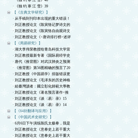
· 《独 钓 寒 江 雪》40
· 《独 钓 寒 江 雪》39
【《古典文学研究》】
· 从手稿到刊印本出现的重大错误！
· 刘正教授论文《陈寅恪记梦诗文的
· 刘正教授论文《陈寅恪自由观诗文
· 刘正教授论文《<唐诗排行榜>述评
【《周易研究》】
· 湖大李伟荣教授给青岛科技大学宣
· 刘正教授最新专著《国际易经学史
· 唐代《推背图》对武汉肺炎之预测
· 《推背图》第56图精确的预言了20
· 刘正教授《中国易学》排版错误更
· 刘正教授论文《毛泽东的历史神格
· 給臺灣讀者：國立彰化師範大學教
· 刘正教授论文《著名预言著作<推
· 刘正教授论文《谈〈易〉录》15
· 刘正教授论文《谈〈易〉录》14
【《64卦翻译与应用》】
【《中国武术史研究》】
· 6月6日下午演练陈氏太极拳，我是
· 刘正教授论文《意拳史上若干重大
· 刘正教授论文《意拳史上若干重大