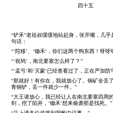
四十五
“铲禾”老祖叔缓缓地站起身，张开嘴，几乎
句话：
“‘陀移’、‘锄禾’，你们这两个狗东西！呀呀
“‘祝鸠’，南北要塞怎么样了？”
“‘孟亏’和‘灭蒙’已经查看过了，正在严加防
“那就好！有你在，我就放心了。铜矿全丢
青铜铲，丢一件就少一件。”
“大王请放心，我已经让人在南北要塞四周
剑，挖了陷井，‘锄禾’想来偷袭那是找死。”