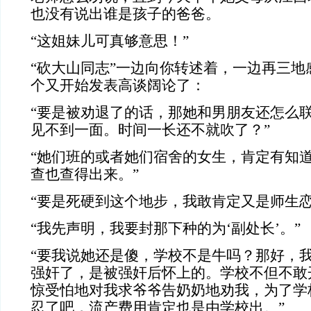
也没有说出谁是孩子的爸爸。
“这姐妹儿可真够意思！”
“砍大山同志”一边向你转述着，一边再三地
个又开始发表高谈阔论了：
“要是被劝退了的话，那她和男朋友还怎么
见不到一面。时间一长还不就吹了？”
“她们班的或者她们宿舍的女生，肯定有知
查也查得出来。”
“要是死硬到这个地步，我敢肯定又是师生恋
“我先声明，我要封那下种的为‘副处长’。”
“要我说她还是傻，学校不是牛吗？那好，
强奸了，是被强奸后怀上的。学校不但不敢
惊受怕地对我求爷爷告奶奶地劝我，为了学
忍了吧，流产费用肯定也是由学校出。”