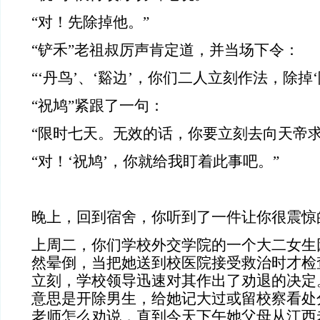
“对！先除掉他。”
“铲禾”老祖叔厉声肯定道，并当场下令：
“‘丹鸟’、‘谿边’，你们二人立刻作法，除掉
“祝鸠”紧跟了一句：
“限时七天。无效的话，你要立刻去向天帝求
“对！‘祝鸠’，你就给我盯着此事吧。”
晚上，回到宿舍，你听到了一件让你很震惊
上周二，你们学校外交学院的一个大二女生
然晕倒，当把她送到校医院接受救治时才检
立刻，学校领导迅速对其作出了劝退的决定
意思是开除男生，给她记大过或留校察看处
老师怎么劝说，直到今天下午她父母从江西