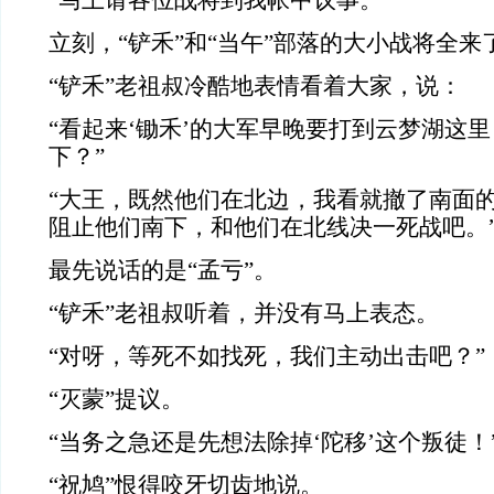
“马上请各位战将到我帐中议事。”
立刻，“铲禾”和“当午”部落的大小战将全来
“铲禾”老祖叔冷酷地表情看着大家，说：
“看起来‘锄禾’的大军早晚要打到云梦湖这
下？”
“大王，既然他们在北边，我看就撤了南面
阻止他们南下，和他们在北线决一死战吧。
最先说话的是“孟亏”。
“铲禾”老祖叔听着，并没有马上表态。
“对呀，等死不如找死，我们主动出击吧？”
“灭蒙”提议。
“当务之急还是先想法除掉‘陀移’这个叛徒！
“祝鸠”恨得咬牙切齿地说。