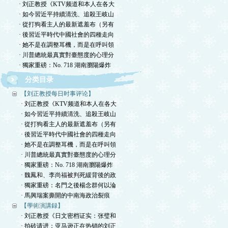
· 刘正教授《KTV频道和本人在各大
· 如今習近平持續清洗、追殺王岐山
· 從打狗看主人的最新遮羞布（另有
· 後習近平時代中國社會的四種走向
· 她不是在調整耳機，而是在呼叫領
· 川普總統最真實對臺態度的心理分
· 獨家重磅：No. 718 湖南瀏陽爆炸
分类目录
【刘正教授每日时事评论】
· 刘正教授《KTV频道和本人在各大
· 如今習近平持續清洗、追殺王岐山
· 從打狗看主人的最新遮羞布（另有
· 後習近平時代中國社會的四種走向
· 她不是在調整耳機，而是在呼叫領
· 川普總統最真實對臺態度的心理分
· 獨家重磅：No. 718 湖南瀏陽爆炸
· 魏鳳和、李尚福被判死緩背後的政
· 獨家重磅：名門之後楊念群何以淪
· 馬興瑞案撕開的中南海政治裂痕
【學術演講録】
· 刘正教授《日文密档证实：张璧和
· 拍砖请进：亚马逊正在热销的刘正