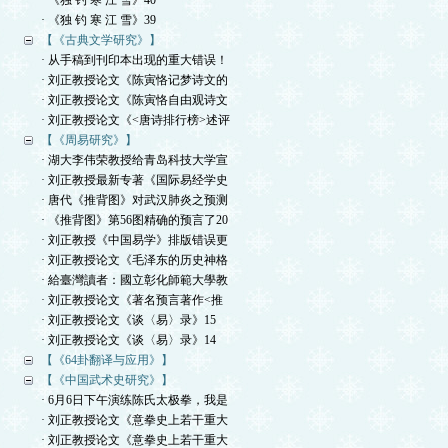
· 《独 钓 寒 江 雪》40
· 《独 钓 寒 江 雪》39
【《古典文学研究》】
· 从手稿到刊印本出现的重大错误！
· 刘正教授论文《陈寅恪记梦诗文的
· 刘正教授论文《陈寅恪自由观诗文
· 刘正教授论文《<唐诗排行榜>述评
【《周易研究》】
· 湖大李伟荣教授给青岛科技大学宣
· 刘正教授最新专著《国际易经学史
· 唐代《推背图》对武汉肺炎之预测
· 《推背图》第56图精确的预言了20
· 刘正教授《中国易学》排版错误更
· 刘正教授论文《毛泽东的历史神格
· 給臺灣讀者：國立彰化師範大學教
· 刘正教授论文《著名预言著作<推
· 刘正教授论文《谈〈易〉录》15
· 刘正教授论文《谈〈易〉录》14
【《64卦翻译与应用》】
【《中国武术史研究》】
· 6月6日下午演练陈氏太极拳，我是
· 刘正教授论文《意拳史上若干重大
· 刘正教授论文《意拳史上若干重大