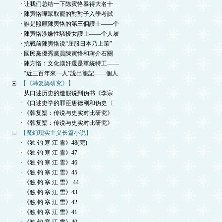
· 让我们总结一下陈寅恪暴得大名十
· 陳寅恪嘩眾取寵的對對子入學考試
· 誰是照顧陳寅恪的第三個護士——个
· 陳寅恪涉嫌性騷擾女護士——个人履
· 抗戰前陳寅恪说“屈服日本乃上策”
· 國民黨優秀黨員陳寅恪和蔣介石關
· 陳方恪：文化漢奸還是軍統特工——
· “近三百年來一人”說出籠記——個人
【《韩复榘研究》】
· 从口述历史的造假说到伪书《李宗
· 《口述史学的罪臣唐德刚和伪史〈
· 《韩复榘：传说与史实对比研究》
· 《韩复榘：传说与史实对比研究》
【魔幻现实主义长篇小说】
· 《独 钓 寒 江 雪》48(完)
· 《独 钓 寒 江 雪》47
· 《独 钓 寒 江 雪》46
· 《独 钓 寒 江 雪》45
· 《独 钓 寒 江 雪》 44
· 《独 钓 寒 江 雪》43
· 《独 钓 寒 江 雪》42
· 《独 钓 寒 江 雪》41