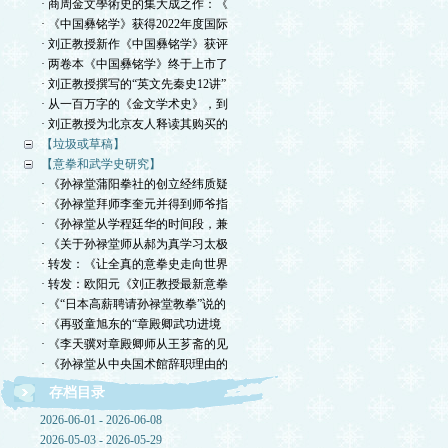
· 商周金文學術史的集大成之作：《
· 《中国彝铭学》获得2022年度国际
· 刘正教授新作《中国彝铭学》获评
· 两卷本《中国彝铭学》终于上市了
· 刘正教授撰写的“英文先秦史12讲”
· 从一百万字的《金文学术史》，到
· 刘正教授为北京友人释读其购买的
【垃圾或草稿】
【意拳和武学史研究】
· 《孙禄堂蒲阳拳社的创立经纬质疑
· 《孙禄堂拜师李奎元并得到师爷指
· 《孙禄堂从学程廷华的时间段，兼
· 《关于孙禄堂师从郝为真学习太极
· 转发：《让全真的意拳史走向世界
· 转发：欧阳元《刘正教授最新意拳
· 《“日本高薪聘请孙禄堂教拳”说的
· 《再驳童旭东的“章殿卿武功进境
· 《李天骥对章殿卿师从王芗斋的见
· 《孙禄堂从中央国术館辞职理由的
存档目录
2026-06-01 - 2026-06-08
2026-05-03 - 2026-05-29