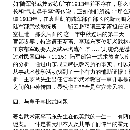
如“陆军部武技教练所”在1913年并不存在，那
长和“气走鼻子李”等传说，正如他们所说：“那
谓'1913年，在袁世凯的陆军部任部长的靳云
陆军部武技教练所……靳云鹏聘请王芗斋担任该
空捏造，那么后面的'这一年中秋过后的第二天
官邸设宴，特邀请王芗斋、李瑞东两位新老武林
了京都军政要人及武林名流作陪……’则统统是谎
过对民国四年（1915）陆军部第一武术教官头衔
的分析，通过山东成立武技教习所的事实，可以
从事武术教学活动找到了一个有力的辅助证据！
析，王芗斋先生出任陆军部武术教官一事并非是
之间的种种传闻，显然也并非全是空穴来风的。
四、与鼻子李比武问题
著名武术家李瑞东先生在他英武的一生中，有两
谜案。一件是霍元甲本人及其弟子们传出的霍元