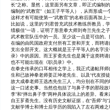
长”之称。显然，这里面另有文章，即正式编制的
编制的“武教官”（如王子平等人），从而形成一
这样才有可能使第一“武教官”的名称后面再加上一
比如说，这里的“刘君曾充武技术教练所教员，
绩极佳”一语，证明了形意拳大师刘奇兰先生之
武术教官队伍中的一员。至少这一点是可信的。
在编的由民国政府支付所有工资和开支，而聘请
支出全部开支。这大概就是王子平等人的名字没
录》中的原因。而王芗斋先生也是属于这类聘请
也不可能出现在《职员录》中。
在拳史传承的口耳相传之学上，我正式递帖拜师
生和已故神拳老师姜正坤老先生、以及“代友授徒”
故大成拳老师王选杰先生三人，均分别在不同的
这一口述史事。当然也包括了与鼻子李的那段故
李”和“摔出鼻子李”两种具体说法上的差异。看
自王芗斋先生。没有历史文献证据，在“吾师”与“
文献学博士和博士后学历的我陷入了左右两难之