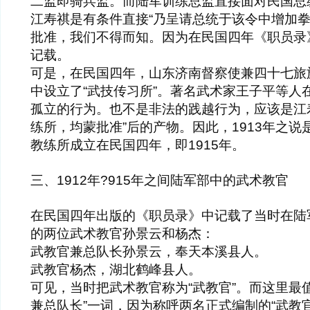
二监即骑兵监。而陆军训练总监直接面对民国总
江寿祺是有条件直接“乃呈请总统于该令中增加拳
批准，我们不得而知。因为在民国四年《职员录
记载。
可是，在民国四年，山东济南督察使兼四十七旅
中设立了“武技传习所”。著名武术家王子平等人
孤立的行为。也不是非法的践越行为，应该是江
练所，均蒙批准”后的产物。因此，1913年之
教练所成立在民国四年，即1915年。
三、1912年?915年之间陆军部中的武术教官
在民国四年出版的《职员录》中记载了当时在陆
的两位武术教官孙景云和杨杰：
武教官兼总队长孙景云，奉天本溪县人。
武教官杨杰，湖北鹤峰县人。
可见，当时把武术教官称为“武教官”。而这里最
兼总队长”一词，因为称呼两名正式编制的“武教官