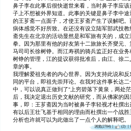
鼻子李在此事后很快逝世来看，当时鼻子李应该
子上不想被外界知道。此事的关键是鼻子李中途
的王芗斋一点面子，才使王芗斋产生了误解吧。
病体感觉不好所致。在还没有设立陆军部武技教练
斋先生在北京的活动显然是和军旅有关的，成立
拳。因为那里有他的好友第十二旅旅长齐燮元、
马司司长徐树铮。而江寿祺的骑兵监正好在业务
树铮的管理，江的提议获得批准后，由江、徐二
章的事。
我理解爱祖先者的内心世界。因为支持此说和反
同的平台，即祖先崇拜论。在我对这件事长达二
中，可以说真正做到了“上穷碧落下黄泉，两处茫
后，我决定退出历史文献的研究，而从佛家的因
事，即：王芗斋因为当时被鼻子李轻视才杜撰出
有以后王壮飞基于相同的理由而杜撰出一个战胜
分析也许就可以为此做出了一点个人的解释吧。
浏览(2704)
(2)