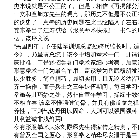
史来说就是不公正的了。但是，相信《再揭部分
一文和童旭东先生的观点，那历史不但是不公正
的伪史了。意拳的历史问题在此已经陷入了左右
龚东举出了江寿祺给《形意拳术抉微》一书作的
据，该序文说：
“民国四年，予任陆军训练总监处骑兵监长时，
令》，乃呈请总统于该令中增加拳术一门，并请
蒙批准。于是遂招集各门拳术家细心考察，加意
形意拳术一门为最合军用。盖该拳为岳武穆所发
以少胜多，简单精巧，最切实用，且无论老幼皆
齐一操作，而于兵士之三年退伍期间，每日学习
拳虽各具巧妙之处，然非自童年学习，操练十数
不相宜矣!该拳不惟强健筋骨，并具有佛道家之
养性，下则气达丹田以固命，大则可以强国强种
其利益诚非浅鲜焉!
今有形意拳术大家刘殿琛先生得家传之精奥，不
有普及全国之愿心，形意拳之精华尽发泄于是书