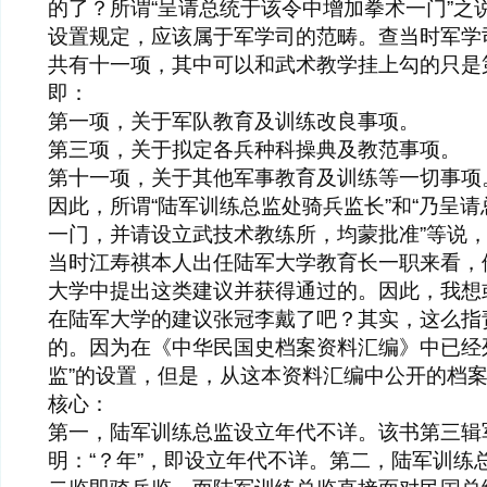
的了？所谓“呈请总统于该令中增加拳术一门”之
设置规定，应该属于军学司的范畴。查当时军学
共有十一项，其中可以和武术教学挂上勾的只是
即：
第一项，关于军队教育及训练改良事项。
第三项，关于拟定各兵种科操典及教范事项。
第十一项，关于其他军事教育及训练等一切事项
因此，所谓“陆军训练总监处骑兵监长”和“乃呈
一门，并请设立武技术教练所，均蒙批准”等说
当时江寿祺本人出任陆军大学教育长一职来看，
大学中提出这类建议并获得通过的。因此，我想
在陆军大学的建议张冠李戴了吧？其实，这么指
的。因为在《中华民国史档案资料汇编》中已经
监”的设置，但是，从这本资料汇编中公开的档
核心：
第一，陆军训练总监设立年代不详。该书第三辑
明：“？年”，即设立年代不详。第二，陆军训练