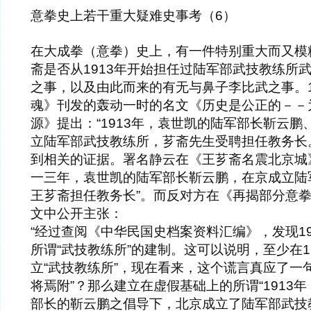
意拳史上若干重大疑难史事考（6）
在大成拳（意拳）史上，有一件特别重大而又模
斋是否从1913年开始担任过陆军部武技教练所
之事，以及由此而来的有无与鼻子李比武之事。19
魂》刊发的轰动一时的名文《历史是公正的－－
源》提出：“1913年，袁世凯的陆军部长靳云
立陆军部武技教练所，芗斋先生受聘担任教务长
到相关的证据。署名静云在《王芗斋名震北京城
一三年，袁世凯的陆军部长靳云鹏，在京成立陆
王芗斋担任教务长”。而反对方在《再揭部分意
文中公开主张：
“经过查阅《中华民国史档案资料汇编》，发现1
所谓“武技教练所”的建制。这可以说明，至少在1
立“武技教练所”，现在看来，这个谎言真应了一
将焉附”？那么建立在虚假基础上的所谓“1913
部长的靳云鹏之倡导下，北京成立了陆军部武技