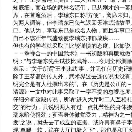
知底细，而在场的武林名流们，已从刚才的一幕
席，在首遍酒后，李瑞东口称“方便”，离席未归
为两人调解，但李瑞东已负气返回天津武清故里
已。他认为，李瑞东已是成名人物，而且年事已
自己不该壮年气盛致使李瑞东抑郁成疾……
但也有的学者就采取了比较谨慎的态度。比如说
－－拳禅合一的中国武术》一书初版和再版就做
明：“与李瑞东先生试技比武等……今则全部删除
表示：“关于所谓'王李比武’事，并无任何历史
除了王芗斋的传人外，武术界过去连传说也没有
明完全是有人杜撰出来的”。在《历史是公正的
清源》一文中对此事采取了一字不提的忽视态度
仔细分析这段传说，所谓“进入大厅时二人互相
交”的行为，只说明两人有过一点礼节性的身体接
瑞东暗使捋劲；芗斋身体微觉受力，精神为之一
发”之说，就失去了成立的证据。或许真有鼻子
现“单腿一软，跪在大厅门墙之下”，那也是和王