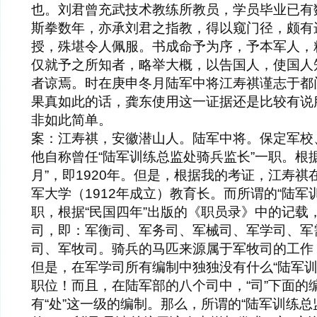
也。刘君曾充武技术教练所教员，学员毕业已有
斯拳数年，亦承刘君之指教，得以窥门径，颇有
授，殊堪令人佩服。书成命予为序，予本军人，
仅就予之所知者，略举大概，以告国人，使国人
者谅焉。时在庚申冬月陆军中将江寿祺谨志于都
果真如此的话，龚东使用这一证据还是比较有说
非如此简单。
案：江寿祺，安徽潜山人。陆军中将。保定军校
他自称曾任“陆军训练总监处骑兵监长”一职。根
月”，即1920年。但是，根据我的考证，江寿
军大学（1912年成立）教育长。而所谓的“陆军
职，根据“民国四年”出版的《职员录》中的记载
司，即：军衡司、军务司、军械司、军学司、军
司、军牧司。骑兵的马匹来源属于军牧司的工作
但是，在军学司所有编制中独独没有什么“陆军训
职位！而且，在陆军部的八个司中，“司”下面的编
有“处”这一级的编制。那么，所谓的“陆军训练总