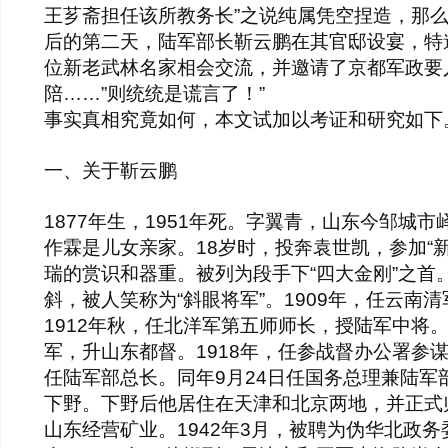
王芗斋担任该所教务长”之说纯属凭空捏造，那么
后的第二天，陆军部长靳云鹏在其官邸设宴，特
位新老武林名家相会交流，并邀请了京都军政要
陪……”则统统是谎言了！”
事实真相究竟如何，本文试加以考证和研究如下
一、关于靳云鹏
1877年生，1951年死。字翼青，山东今邹城
作霖是儿女亲家。18岁时，投奔袁世凯，参加“
瑞的赏识和器重。被列为段手下“四大金刚”之首
斜，被人笑称为“斜眼将军”。1909年，任云南
1912年秋，任北洋军第五师师长，授陆军中将。
军，升山东都督。1918年，任参战督办公署参谋
任陆军部总长。同年9月24日任国务总理兼陆军部
下野。下野后他居住在天津和北京两地，并正式
山东经营矿业。1942年3月，被聘为伪华北政