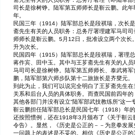
司长是徐树铮。陆军第五师师长是靳云鹏。此年即
年。
民国三年（1914）陆军部总长是段祺瑞，次长
斋先生有关的人员职务：总务厅署理建军马司司
师师长是靳云鹏。5月12日，批准设立两个次长。
升为次长。
民国四年（1915）陆军部总长是段祺瑞，署理
蒋作宾、田中玉。其中与王芗斋先生有关的人员
马司司长是徐树铮。陆军第五师师长、泰武将军
鹏，陆军部第六师步队第十二旅旅长是齐燮元。
到此为止，我们可以说完全明白了王芗斋先生在
关系和后台人员的具体职务。而查民国前四年的
其他各部门并没有设立“陆军部武技教练所”这一
靳云鹏担任陆军部总长是民国七年（1918）年
还按照惯例，还在1918年3月颁布了《关于靳
令告》。显然，《历史是公正的－－为意拳发展
一问题上的表述是不妥的。相信《历史是公正的