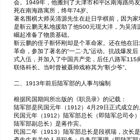
会。1949年，他搬到了天津市和平区南海路尚友
死在南海路寓所，终年74岁。
著名围棋大师吴清源先生在赴日学棋前，因为家
是靳云鹏无私地援助了他500元现大洋，为吴清
崛起准备了物质基础。
靳云鹏的侄子靳怀刚却是个革命家。还在他在旧
革命，参加了著名的“一二·九”运动。抗战爆发
式入伍，并加入了中国共产党，后任八路军115
联络科长。当时曾被聂帅戏称其为“靳少爷”。
二、1913年前后陆军部的人事与编制
根据民国期间所出版的《职员录》的记载：
陆军部是民国元年（1912）4月29日正式成立
民国元年（1912）陆军部总长（即陆军总司令
陆军部副总长）是蒋作宾。
民国二年（1913）陆军部总长是段祺瑞，次长
斋先生有关的人员职务：总务厅署理（即陆军部