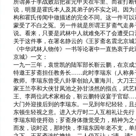
所谓鼻子李战败后把霍元甲关在牢里、而霍打断
说，明显是霍氏本人及其弟子的不实之词。因为
构和霍氏传闻中做描述的完全不同。这一件可以
蒙受了不白之冤。另一件就是所谓王芗斋气走鼻
说。看来，只要是武林中人就难免不了会遭受口
关于这件事，在署名静云的《王芗斋名震北京城
《中华武林人物传》一书等论著中一直热衷于此
京城》一文：
一九一三年，袁世凯的陆军部长靳云鹏，在京成
特邀王芗斋担任教务长……此时李瑞东（人称鼻
教师。李瑞东曾受八卦掌创始人董海川、大刀王
家王兰亭和大侠甘凤池之孙甘淡然的指点，武艺
王、李两位武术家相会，靳云鹏特设宴于官邸…
大门外迎接后到的李瑞东。一见到年纪轻轻，且
东顿生轻视之意。进入大厅时二人互相礼让先行
李瑞东暗使捋劲；芗斋身体微觉受力，精神为之
而发，说时迟，那时快，李瑞东因年老不支，单
之下。王芗斋连忙搀扶，二人仍互让：“请，请”