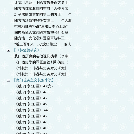
· 让我们总结一下陈寅恪暴得大名十
· 陳寅恪嘩眾取寵的對對子入學考試
· 誰是照顧陳寅恪的第三個護士——个
· 陳寅恪涉嫌性騷擾女護士——个人履
· 抗戰前陳寅恪说“屈服日本乃上策”
· 國民黨優秀黨員陳寅恪和蔣介石關
· 陳方恪：文化漢奸還是軍統特工——
· “近三百年來一人”說出籠記——個人
【《韩复榘研究》】
· 从口述历史的造假说到伪书《李宗
· 《口述史学的罪臣唐德刚和伪史〈
· 《韩复榘：传说与史实对比研究》
· 《韩复榘：传说与史实对比研究》
【魔幻现实主义长篇小说】
· 《独 钓 寒 江 雪》48(完)
· 《独 钓 寒 江 雪》47
· 《独 钓 寒 江 雪》46
· 《独 钓 寒 江 雪》45
· 《独 钓 寒 江 雪》 44
· 《独 钓 寒 江 雪》43
· 《独 钓 寒 江 雪》42
· 《独 钓 寒 江 雪》41