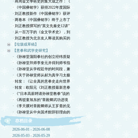
· 商周金文學術史的集大成之作：《
· 《中国彝铭学》获得2022年度国际
· 刘正教授新作《中国彝铭学》获评
· 两卷本《中国彝铭学》终于上市了
· 刘正教授撰写的“英文先秦史12讲”
· 从一百万字的《金文学术史》，到
· 刘正教授为北京友人释读其购买的
【垃圾或草稿】
【意拳和武学史研究】
· 《孙禄堂蒲阳拳社的创立经纬质疑
· 《孙禄堂拜师李奎元并得到师爷指
· 《孙禄堂从学程廷华的时间段，兼
· 《关于孙禄堂师从郝为真学习太极
· 转发：《让全真的意拳史走向世界
· 转发：欧阳元《刘正教授最新意拳
· 《“日本高薪聘请孙禄堂教拳”说的
· 《再驳童旭东的“章殿卿武功进境
· 《李天骥对章殿卿师从王芗斋的见
· 《孙禄堂从中央国术館辞职理由的
存档目录
2026-06-01 - 2026-06-08
2026-05-03 - 2026-05-29