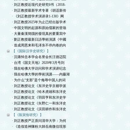
· 刘正教授近现代史研究6书（2018-
· 刘正教授最新学术专著《胡适新传
· 《刘正教授学术演讲录1-130》网
· 刘正教授2025年为止已经出版学术
· 中国文明的起源和原始儒家的登场
· 大量秦漢簡牘的發現真的要重寫中
· 劉正教授最新日語學術演講《中國
· 造成周恩来和毛泽东不停内卷的向
【《国际汉学史研究》】
· 沉痛悼念本学会名誉会长汪德迈院
· 台湾《国文天地》2020年3月号刘
· 我在哈佛大学访问和学术演讲纪念
· 我在哈佛大學的學術演講——內藤湖
· 为什么“支那”是个侮辱中国人的词
· 刘正教授论文《东洋史学京都学派
· 刘正教授论文《铃木虎雄和东洋史
· 刘正教授论文《羽田亨和东洋史学
· 刘正教授论文《矢野仁一和东洋史
· 刘正教授论文《滨田耕作和东洋史
【《陈寅恪研究》】
· 刘正教授严正质问清华大学：为何
· 《造假造神陳粉大師岳南微信現形