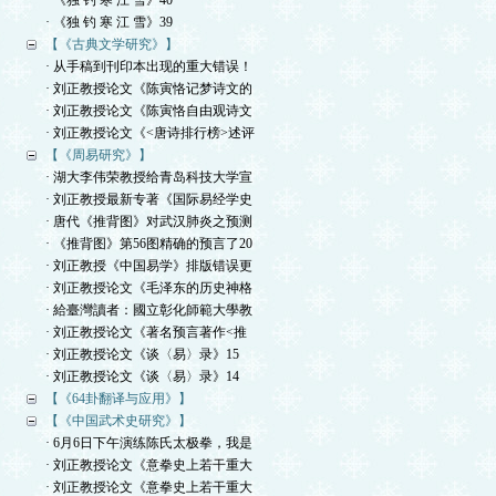
· 《独 钓 寒 江 雪》40
· 《独 钓 寒 江 雪》39
【《古典文学研究》】
· 从手稿到刊印本出现的重大错误！
· 刘正教授论文《陈寅恪记梦诗文的
· 刘正教授论文《陈寅恪自由观诗文
· 刘正教授论文《<唐诗排行榜>述评
【《周易研究》】
· 湖大李伟荣教授给青岛科技大学宣
· 刘正教授最新专著《国际易经学史
· 唐代《推背图》对武汉肺炎之预测
· 《推背图》第56图精确的预言了20
· 刘正教授《中国易学》排版错误更
· 刘正教授论文《毛泽东的历史神格
· 給臺灣讀者：國立彰化師範大學教
· 刘正教授论文《著名预言著作<推
· 刘正教授论文《谈〈易〉录》15
· 刘正教授论文《谈〈易〉录》14
【《64卦翻译与应用》】
【《中国武术史研究》】
· 6月6日下午演练陈氏太极拳，我是
· 刘正教授论文《意拳史上若干重大
· 刘正教授论文《意拳史上若干重大