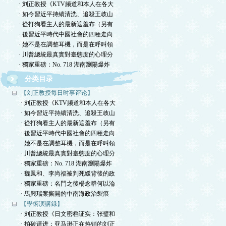
· 刘正教授《KTV频道和本人在各大
· 如今習近平持續清洗、追殺王岐山
· 從打狗看主人的最新遮羞布（另有
· 後習近平時代中國社會的四種走向
· 她不是在調整耳機，而是在呼叫領
· 川普總統最真實對臺態度的心理分
· 獨家重磅：No. 718 湖南瀏陽爆炸
分类目录
【刘正教授每日时事评论】
· 刘正教授《KTV频道和本人在各大
· 如今習近平持續清洗、追殺王岐山
· 從打狗看主人的最新遮羞布（另有
· 後習近平時代中國社會的四種走向
· 她不是在調整耳機，而是在呼叫領
· 川普總統最真實對臺態度的心理分
· 獨家重磅：No. 718 湖南瀏陽爆炸
· 魏鳳和、李尚福被判死緩背後的政
· 獨家重磅：名門之後楊念群何以淪
· 馬興瑞案撕開的中南海政治裂痕
【學術演講録】
· 刘正教授《日文密档证实：张璧和
· 拍砖请进：亚马逊正在热销的刘正