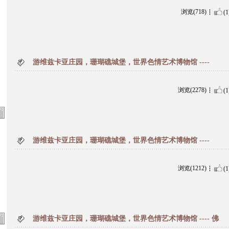
浏览(718)
(1
游维兹卡亚庄园，珊瑚礁城堡，世界色情艺术博物馆 ----
浏览(2278)
(1
游维兹卡亚庄园，珊瑚礁城堡，世界色情艺术博物馆 ----
浏览(1212)
(1
游维兹卡亚庄园，珊瑚礁城堡，世界色情艺术博物馆 ---- 佛