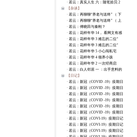
· 若云：真实人生 六：随笔拾贝 2
【杂谈】
· 若云：再聊聊“养老与送终” （ 下
· 若云：再聊聊“养老与送终” （ 上
· 若云：傅晓田与秦刚？
· 若云：花样年华 14， 看网文有感
· 若云：花样年华 3 难忘的二位“
· 若云：花样年华 3 难忘的二位“
· 若云：花样年华 5 小心闯私宅
· 若云：花样年华 4 领养小孩
· 若云：花样年华 2 一次经商启
· 若云：白人邻居 一 ：出乎意料的
【日记】
· 若云：新冠（COVID -19）疫期日
· 若云：新冠（COVID -19）疫期日
· 若云：新冠（COVID -19）疫期日
· 若云：新冠（COVID -19）疫期日
· 若云：新冠（COVID -19）疫期日
· 若云：新冠（COVID -19）疫期日
· 若云：新冠（COVI-19）疫期日记
· 若云：新冠（COVI-19）疫期日记
· 若云：新冠（COVI-19）疫期日记
· 若云：新冠（COVI-19）疫期日记