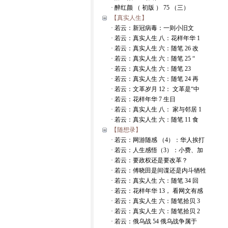
· 醉红颜 （ 初版 ） 75 （三）
【真实人生】
· 若云：新冠病毒：一则小旧文
· 若云：真实人生 八：花样年华 1
· 若云：真实人生 六：随笔 26 改
· 若云：真实人生 六：随笔 25 “
· 若云：真实人生 六：随笔 23
· 若云：真实人生 六：随笔 24 再
· 若云：文革岁月 12： 文革是“中
· 若云：花样年华 7 生日
· 若云：真实人生 八： 家与邻居 1
· 若云：真实人生 六：随笔 11 食
【随想录】
· 若云：网游随感 （4）：华人挨打
· 若云：人生感悟（3）：小费、加
· 若云：要政权还是要改革？
· 若云：傅晓田是间谍还是内斗牺牲
· 若云：真实人生 六：随笔 34 回
· 若云：花样年华 13， 看网文有感
· 若云：真实人生 六：随笔拾贝 3
· 若云：真实人生 六：随笔拾贝 2
· 若云：俄乌战 54 俄乌战争属于