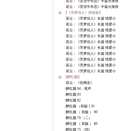
· 若云：《苦涩中年恋》中篇火辣情
· 若云：《苦涩中年恋》中篇火辣情
【《芳梦佳人》四改版】
· 若云：《芳梦佳人》长篇 情爱小
· 若云：《芳梦佳人》长篇 情爱小
· 若云：《芳梦佳人》长篇 情爱小
· 若云：《芳梦佳人》长篇 情爱小
· 若云：《芳梦佳人》长篇 情爱小
· 若云：《芳梦佳人》长篇 情爱小
· 若云：《芳梦佳人》长篇 情爱小
· 若云：《芳梦佳人》长篇 情爱小
· 若云：《芳梦佳人》长篇 情爱小
· 若云：《芳梦佳人》长篇 情爱小
【醉红颜】
· 若云：《告网友》
· 醉红颜 94 – 尾声
· 醉红颜 93
· 醉红颜 92
· 醉红颜 （初版 } 91
· 醉红颜 （ 初版 ） 90
· 醉红颜 79 （二）
· 醉红颜 （ 初版 ） 89
· 醉红颜 75 （四）