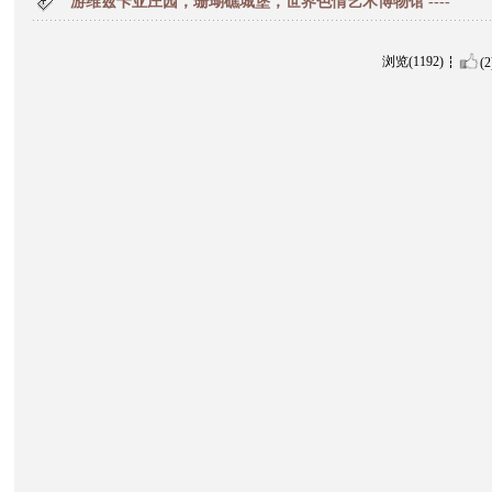
游维兹卡亚庄园，珊瑚礁城堡，世界色情艺术博物馆 ----
浏览(1192)
(2