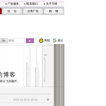
广告服务
联系我们
关于万维
论 坛
分类广告
购 物
帮助
退出
的博客
彩云飞笑颜开。
2019-10-30 05:49:49