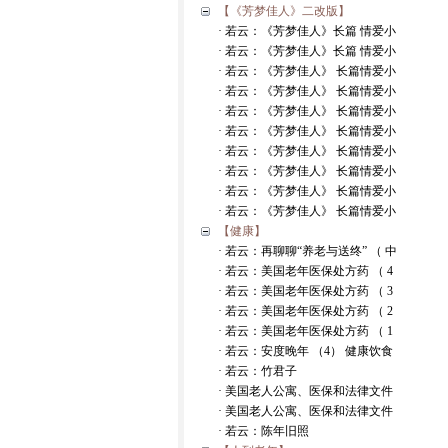
【《芳梦佳人》二改版】
· 若云：《芳梦佳人》长篇 情爱小
· 若云：《芳梦佳人》长篇 情爱小
· 若云：《芳梦佳人》 长篇情爱小
· 若云：《芳梦佳人》 长篇情爱小
· 若云：《芳梦佳人》 长篇情爱小
· 若云：《芳梦佳人》 长篇情爱小
· 若云：《芳梦佳人》 长篇情爱小
· 若云：《芳梦佳人》 长篇情爱小
· 若云：《芳梦佳人》 长篇情爱小
· 若云：《芳梦佳人》 长篇情爱小
【健康】
· 若云：再聊聊“养老与送终” （ 中
· 若云：美国老年医保处方药 （ 4
· 若云：美国老年医保处方药 （ 3
· 若云：美国老年医保处方药 （ 2
· 若云：美国老年医保处方药 （ 1
· 若云：安度晚年 （4） 健康饮食
· 若云：竹君子
· 美国老人公寓、医保和法律文件
· 美国老人公寓、医保和法律文件
· 若云：陈年旧照