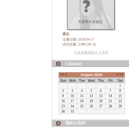
若云
注册日期: 2018-04-17
访问总量: 3,000,561 次
点击查看我的个人资料
Calendar
我的公告栏
出版印刷小说文集