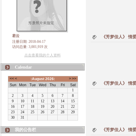
若云
《芳梦佳人》 情爱
注册日期: 2018-04-17
访问总量: 3,001,919 次
点击查看我的个人资料
Calendar
《芳梦佳人》 情爱
我的公告栏
《芳梦佳人》 情爱