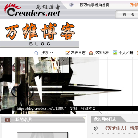
设万维读者为首页
万维
首 页
搜索>>
发表日志
控制面板
个人相册
https://blog.creaders.net/u/13807/
>
复制
>
收藏本页
我的网络日志
我的名片
《芳梦佳人》 情爱