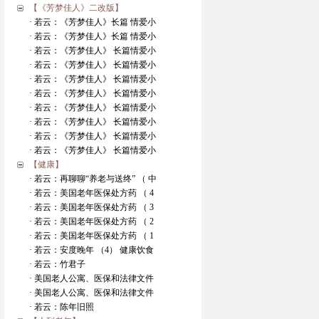
【《芳梦佳人》二改版】
· 若云：《芳梦佳人》长篇 情爱小
· 若云：《芳梦佳人》长篇 情爱小
· 若云：《芳梦佳人》 长篇情爱小
· 若云：《芳梦佳人》 长篇情爱小
· 若云：《芳梦佳人》 长篇情爱小
· 若云：《芳梦佳人》 长篇情爱小
· 若云：《芳梦佳人》 长篇情爱小
· 若云：《芳梦佳人》 长篇情爱小
· 若云：《芳梦佳人》 长篇情爱小
· 若云：《芳梦佳人》 长篇情爱小
【健康】
· 若云：再聊聊“养老与送终” （ 中
· 若云：美国老年医保处方药 （ 4
· 若云：美国老年医保处方药 （ 3
· 若云：美国老年医保处方药 （ 2
· 若云：美国老年医保处方药 （ 1
· 若云：安度晚年 （4） 健康饮食
· 若云：竹君子
· 美国老人公寓、医保和法律文件
· 美国老人公寓、医保和法律文件
· 若云：陈年旧照