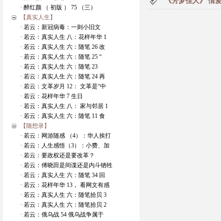
《芳梦佳人》 情爱
· 醉红颜 （ 初版 ） 75 （三）
【真实人生】
· 若云：新冠病毒：一则小旧文
· 若云：真实人生 八：花样年华 1
· 若云：真实人生 六：随笔 26 改
· 若云：真实人生 六：随笔 25 “
· 若云：真实人生 六：随笔 23
· 若云：真实人生 六：随笔 24 再
· 若云：文革岁月 12： 文革是“中
· 若云：花样年华 7 生日
· 若云：真实人生 八： 家与邻居 1
· 若云：真实人生 六：随笔 11 食
【随想录】
· 若云：网游随感 （4）：华人挨打
· 若云：人生感悟（3）：小费、加
· 若云：要政权还是要改革？
· 若云：傅晓田是间谍还是内斗牺牲
· 若云：真实人生 六：随笔 34 回
· 若云：花样年华 13， 看网文有感
· 若云：真实人生 六：随笔拾贝 3
· 若云：真实人生 六：随笔拾贝 2
· 若云：俄乌战 54 俄乌战争属于