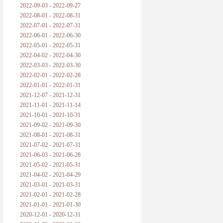
2022-09-03 - 2022-09-27
2022-08-01 - 2022-08-31
2022-07-01 - 2022-07-31
2022-06-01 - 2022-06-30
2022-05-01 - 2022-05-31
2022-04-02 - 2022-04-30
2022-03-03 - 2022-03-30
2022-02-01 - 2022-02-28
2022-01-01 - 2022-01-31
2021-12-07 - 2021-12-31
2021-11-01 - 2021-11-14
2021-10-01 - 2021-10-31
2021-09-02 - 2021-09-30
2021-08-01 - 2021-08-31
2021-07-02 - 2021-07-31
2021-06-03 - 2021-06-28
2021-05-02 - 2021-05-31
2021-04-02 - 2021-04-29
2021-03-01 - 2021-03-31
2021-02-01 - 2021-02-28
2021-01-01 - 2021-01-30
2020-12-01 - 2020-12-31