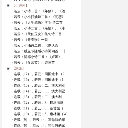
【小诗词】
· 若云：小诗二首：《年祭》、《酒
· 若云：小小打油诗二首：《初恋》
· 若云：《人生感悟》 打油诗二首
· 若云：小诗二首：《亲情》、《小
· 若云：《天仙玉女》集句诗二首
· 若云：《青春误》一首
· 若云：小油诗二首：《别认真
· 若云：独立节随感小诗词四首：《
· 若云：随感小诗二首：《娇媚》、
· 若云：《父亲节》小诗三首
【旅游】
· 连载（17），若云：回国途中 （2
· 连载（16），若云：回国途中（1
· 连载（15），若云：二、澳大利亚
· 连载（14），若云：二、澳大利亚
· 连载（13），若云：二、澳大利
· 连载（12），若云：7、幅沃海峡
· 连载（11），若云：6、基督城（
· 连载（10），若云：5、惠林顿（W
· 连载（9），若云：4、霍母特的家
· 连载（8），若云：4、霍母特的家