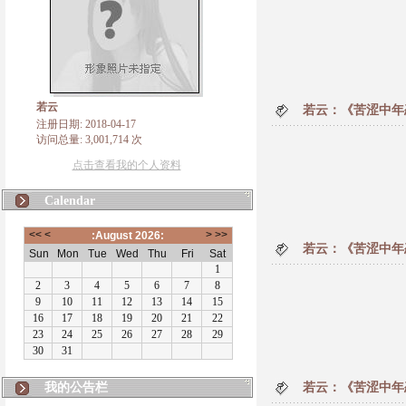
若云
若云：《苦涩中年
注册日期: 2018-04-17
访问总量: 3,001,714 次
点击查看我的个人资料
Calendar
若云：《苦涩中年
我的公告栏
若云：《苦涩中年