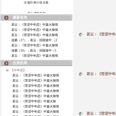
出版印刷小说文集
若云博客声明
最新发布
· 若云：《苦涩中年恋》中篇火辣情
· 若云：《苦涩中年恋》中篇火辣情
若云：《苦涩中年
· 若云：《苦涩中年恋》中篇火辣情
· 连载（17），若云：回国途中 （2
· 若云：《苦涩中年恋》中篇火辣情
· 连载（16），若云：回国途中（1
· 若云：《苦涩中年恋》中篇火辣情
分类目录
【中年恋】
若云：《苦涩中年
· 若云：《苦涩中年恋》中篇火辣情
· 若云：《苦涩中年恋》中篇火辣情
· 若云：《苦涩中年恋》中篇火辣情
· 若云：《苦涩中年恋》中篇火辣情
· 若云：《苦涩中年恋》中篇火辣情
· 若云：《苦涩中年恋》中篇火辣
· 若云：《苦涩中年恋》中篇火辣情
· 若云：《苦涩中年恋》中篇火辣情
若云：《苦涩中年恋