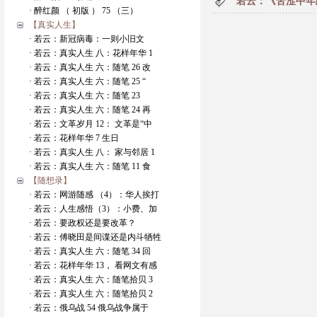
若云：《苦涩中年恋
· 醉红颜 （ 初版 ） 75 （三）
【真实人生】
· 若云：新冠病毒：一则小旧文
· 若云：真实人生 八：花样年华 1
· 若云：真实人生 六：随笔 26 改
· 若云：真实人生 六：随笔 25 “
· 若云：真实人生 六：随笔 23
· 若云：真实人生 六：随笔 24 再
· 若云：文革岁月 12： 文革是“中
· 若云：花样年华 7 生日
· 若云：真实人生 八： 家与邻居 1
· 若云：真实人生 六：随笔 11 食
【随想录】
· 若云：网游随感 （4）：华人挨打
· 若云：人生感悟（3）：小费、加
· 若云：要政权还是要改革？
· 若云：傅晓田是间谍还是内斗牺牲
· 若云：真实人生 六：随笔 34 回
· 若云：花样年华 13， 看网文有感
· 若云：真实人生 六：随笔拾贝 3
· 若云：真实人生 六：随笔拾贝 2
· 若云：俄乌战 54 俄乌战争属于