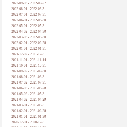
2022-09-03 - 2022-09-27
2022-08-01 - 2022-08-31
2022-07-01 - 2022-07-31
2022-06-01 - 2022-06-30
2022-05-01 - 2022-05-31
2022-04-02 - 2022-04-30
2022-03-03 - 2022-03-30
2022-02-01 - 2022-02-28
2022-01-01 - 2022-01-31
2021-12-07 - 2021-12-31
2021-11-01 - 2021-11-14
2021-10-01 - 2021-10-31
2021-09-02 - 2021-09-30
2021-08-01 - 2021-08-31
2021-07-02 - 2021-07-31
2021-06-03 - 2021-06-28
2021-05-02 - 2021-05-31
2021-04-02 - 2021-04-29
2021-03-01 - 2021-03-31
2021-02-01 - 2021-02-28
2021-01-01 - 2021-01-30
2020-12-01 - 2020-12-31