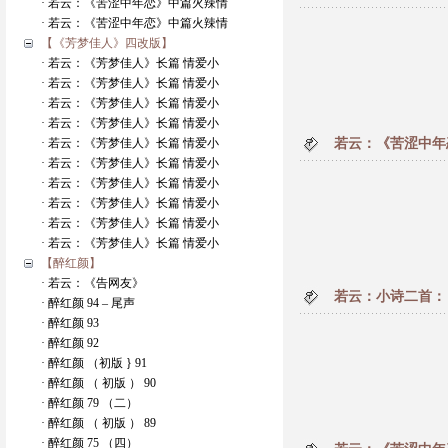
· 若云：《苦涩中年恋》中篇火辣情
· 若云：《苦涩中年恋》中篇火辣情
【《芳梦佳人》四改版】
· 若云：《芳梦佳人》长篇 情爱小
· 若云：《芳梦佳人》长篇 情爱小
· 若云：《芳梦佳人》长篇 情爱小
· 若云：《芳梦佳人》长篇 情爱小
· 若云：《芳梦佳人》长篇 情爱小
若云：《苦涩中年恋
· 若云：《芳梦佳人》长篇 情爱小
· 若云：《芳梦佳人》长篇 情爱小
· 若云：《芳梦佳人》长篇 情爱小
· 若云：《芳梦佳人》长篇 情爱小
· 若云：《芳梦佳人》长篇 情爱小
【醉红颜】
· 若云：《告网友》
若云：小诗二首：
· 醉红颜 94 – 尾声
· 醉红颜 93
· 醉红颜 92
· 醉红颜 （初版 } 91
· 醉红颜 （ 初版 ） 90
· 醉红颜 79 （二）
· 醉红颜 （ 初版 ） 89
· 醉红颜 75 （四）