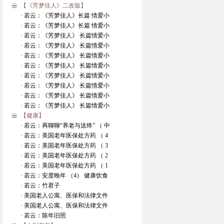
【《芳梦佳人》二改版】
· 若云：《芳梦佳人》长篇 情爱小
· 若云：《芳梦佳人》长篇 情爱小
· 若云：《芳梦佳人》 长篇情爱小
· 若云：《芳梦佳人》 长篇情爱小
· 若云：《芳梦佳人》 长篇情爱小
· 若云：《芳梦佳人》 长篇情爱小
· 若云：《芳梦佳人》 长篇情爱小
· 若云：《芳梦佳人》 长篇情爱小
· 若云：《芳梦佳人》 长篇情爱小
· 若云：《芳梦佳人》 长篇情爱小
【健康】
· 若云：再聊聊“养老与送终” （ 中
· 若云：美国老年医保处方药 （ 4
· 若云：美国老年医保处方药 （ 3
· 若云：美国老年医保处方药 （ 2
· 若云：美国老年医保处方药 （ 1
· 若云：安度晚年 （4） 健康饮食
· 若云：竹君子
· 美国老人公寓、医保和法律文件
· 美国老人公寓、医保和法律文件
· 若云：陈年旧照