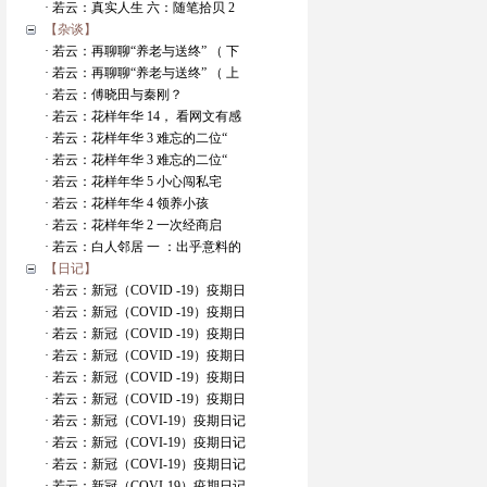
· 若云：真实人生 六：随笔拾贝 2
【杂谈】
· 若云：再聊聊“养老与送终” （ 下
· 若云：再聊聊“养老与送终” （ 上
· 若云：傅晓田与秦刚？
· 若云：花样年华 14， 看网文有感
· 若云：花样年华 3 难忘的二位“
· 若云：花样年华 3 难忘的二位“
· 若云：花样年华 5 小心闯私宅
· 若云：花样年华 4 领养小孩
· 若云：花样年华 2 一次经商启
· 若云：白人邻居 一 ：出乎意料的
【日记】
· 若云：新冠（COVID -19）疫期日
· 若云：新冠（COVID -19）疫期日
· 若云：新冠（COVID -19）疫期日
· 若云：新冠（COVID -19）疫期日
· 若云：新冠（COVID -19）疫期日
· 若云：新冠（COVID -19）疫期日
· 若云：新冠（COVI-19）疫期日记
· 若云：新冠（COVI-19）疫期日记
· 若云：新冠（COVI-19）疫期日记
· 若云：新冠（COVI-19）疫期日记