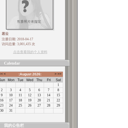
若云
注册日期: 2018-04-17
访问总量: 3,001,435 次
点击查看我的个人资料
Calendar
我的公告栏