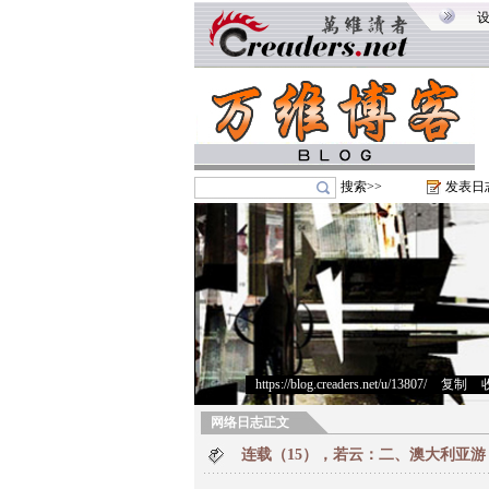
搜索>>
发表日
https://blog.creaders.net/u/13807/
>
复制
>
网络日志正文
连载（15），若云：二、澳大利亚游