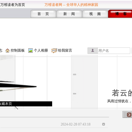
设万维读者为首页
万维读者网 -- 全球华人的精神家园
首 页
新 闻
视 频
博 客
志
控制面板
个人相册
给我留言
若云
风雨过情犹在，
收藏本页
2024-02-28 07:43:18