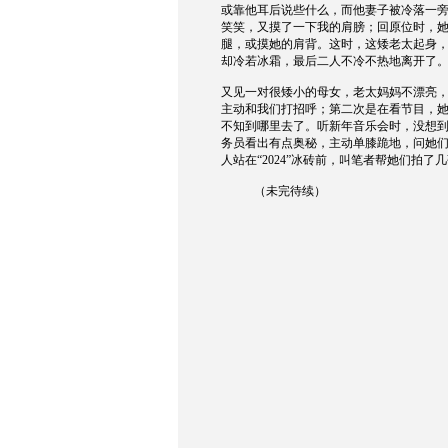
或靠他耳后说些什么，而他妻子被冷落一
笑笑，又摸了一下我的肩膀；回原位时，
腿，或摸她的肩背。这时，这矮老太起身
却冷若冰霜，最后二人不冷不热地离开了
又见一对很矮小的母女，老太妈妈不漂亮
主动和我们打招呼；第二次是在看节目，
不知到哪里去了。听新年音乐会时，没想
务员看出有点奥秘，主动单膝跪地，问她们
人站在“
2024”冰砖前，叫笔者帮她们拍
（未完待续）