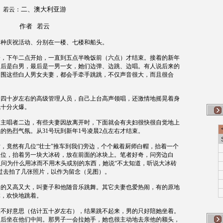
二、澳大利亚游
若云：
作者 若云
各种庆祝活动、分别在一楼、七楼和船头。
会，下午二点开始，一直到五点半晚饭前（六点）才结束。接着的新年
，后是白男，最后是一男一女，她们边弹、边跳、边唱。有人说后来的
周围这些白人男女夫妻，都会手牵手跳跳，不仅声音很大，而且很合
的四十岁左右的高级管理人员，自己上台高声领唱，还激情地摇晃着身
氛十分火爆。
和主唱者二边，有些夫妻因故离开时，下面就会有夫妇很快很自觉地上
续的热烈气氛。从
31号玩到新年1号凌晨2点左右才结束。
，竟然有几位“壮士”推车到我们旁边，个个戴着厨师白帽，抬着一个
五位，抬着另一块大冰砖，放在前面的冰块上。笔者好奇，问旁边白
”我又问为什么用冰而不用木头或别的东西，她说“不太知道，听说大冰砖
过去拍了几张照片，以作为留念（见图）。
男的又高又大，叫妻子和他随音乐跳舞。其它夫妻也爱热闹，有的原地
体，欢快地跳着。
大不好意思（估计五十岁左右），结果跳不起来，男的只好陪她坐着。
然后坐在他们中间。那男子一会拉她手，她也很主动地去亲他的额头，