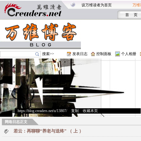
设万维读者为首页
万维
首 页
搜索>>
发表日志
控制面板
个人相册
https://blog.creaders.net/u/13807/
>
复制
>
收藏本页
网络日志正文
若云：再聊聊“养老与送终” （ 上 ）