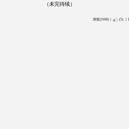
（未完待续）
浏览(3160)
(5)