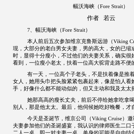
幅沃海峡（Fore Strait）
作者 若云
7
、幅沃海峡（
Fore Strait
）
本人前后五次参加维京克鲁斯远游（
Vikin
现，大部分的老白男女夫妻，男的高大，女的已缩
时，显得十分瘦小，不过他们的夫妻关系，确实很
看到，一位瘦小老太，扶着一位高大驼背走路不便
有一天，一位高个子老头，不是扶着像是推
女人，她用头巾把头脸紧紧包裹起来，像是怕人看
手，好像什么都不能动似的，但又主动和我及太太
她那高高的瘦长丈夫，前后不停给她拿吃拿
别人，那是他太太。最后，他伺候她吃好晚餐，才
今天是圣诞节，维京公司（
Viking Crui
夫妻参加他们的圣诞盛宴，我认识的律师医生二口
二人一桌，即一对夫妻一桌，单身的可能是自由结