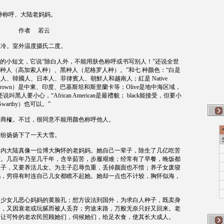
种称呼、大陆老妈妈。
作者
若云
不冷。室外温度摄氏二度。
的小短文，它说“除白人外，不能用肤色称呼或书写别人！”还说全世
白种人（高加索人种）、黑种人（尼格罗人种）。”和七
种颜色：“白是
國人、韓國人、日本人、菲律賓人、朝鮮人和越南人；紅是
Native
rown
）是中東、印度、巴基斯坦和斯里蘭卡等；
Olive
是地中海区域，
还说叫黑人要小心，“
African American
是最禮貌；
black
能接受，但要小
Swarthy
）也可以。”
得商榷。不过，很同意不能用颜色称呼他人。
纷纷扬扬下了一天大雪。
国内大陆真像一位博大胸怀的老妈妈。她自己一辈子，除生了几亿吃苦
有。几百年乃至几千年，含辛茹苦，步履艰难；经常有了早餐，晚饭都
主子，又要养活儿女。为主子忍辱负重，丢掉颜面也不惜；养子女废寝
妈，穷得有时连自己儿女都瞧不起她。她却一点也不计较，胸怀似海，
多少女儿恶心妈妈的黄脸孔；想方设法到国外，为求白人种子，既卖身
子，又因衰老或玩腻而被人丢弃；穷途末路，万般无奈只好又回来。老
；让可怜的老农民照顾她们，伺候她们，给足衣食，使其长大成人。