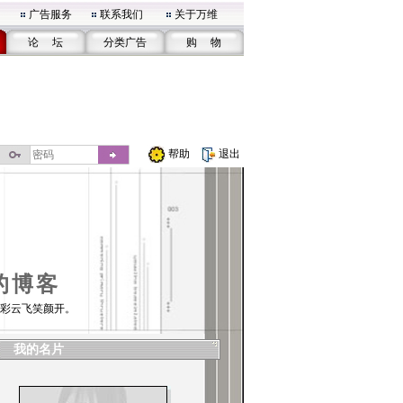
广告服务
联系我们
关于万维
论 坛
分类广告
购 物
帮助
退出
的博客
彩云飞笑颜开。
我的名片