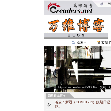
搜索>>
发表日
https://blog.creaders.net/u/13807/
>
复制
>
网络日志正文
若云：新冠（COVID -19）疫期
妈。