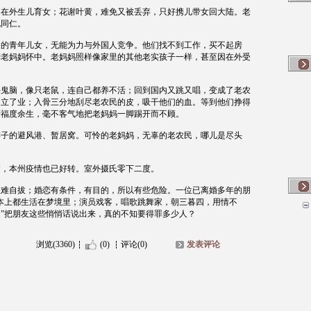
，在外生儿育女；花谢叶黄，难免又被丢弃，只好携儿带女回大陆。老
视同仁。
国的青年儿女，无能为力与外国人竞争。他们找不到工作，买不起房
到老妈妈怀中。老妈妈照样像家里的其他老实孩子一样，甚至因在外受
头鬼脑，像只老鼠，连自己都养不活；回到国内又跳又唱，变成了老农
家立了业；入骨三分地刮尽老农民的皮，吸干他们的血。等到他们挣得
清福度余生，毫不客气地把老妈妈一脚踢开而不顾。
游子的避风港、暂居窝。可怜的老妈妈，无辜的老农民，哪儿是尽头
媚，本州疫情也已好转。室外摄氏零下二度。
很难自拔；婚恋有条件，有目的，所以有些危险。一位已离婚多年的朋
本上都生活在梦境里；演员戏客，唱歌跳舞家，朝三暮四，用情不
”把朋友这些悄悄话说出来，真的不知要得罪多少人？
浏览(3360)
(0)
评论(0)
发表评论