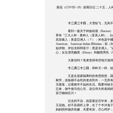
新冠（
COVID -19
）疫期日记
二十五，人
十二月二十日
，大雪纷飞，无风
看到一篇关于种族歧视（
Racism
）
界有
“三大人种：黄种人（亚美人种）、
高加索人；黃是亞洲人（？）；米色是中
American
、
American Indian
和
Indian
；棕（
B
如伊朗、伊拉克和阿富汗；黑是非洲人。”
心；女生漂亮黝黑（
Ebony
）和黝黑男性（
大家信吗？笔者觉得有些地方值
十二月二十二日
，和昨天一样，
又是在居家隔离时的奇思怪想，
耐劳，连饭都不会吃的老农民外，一无所
无着落，过着猪羊不如的生活。既要伺候
忘食，做牛做马也心甘。这位伟大的老妈
容万物纳百川！
过去的不说，就是最近百年来，
又花钱。好不容易怀上孕，生了个半洋鬼
妈妈照样抛弃前嫌，关爱有加，尽心呵护