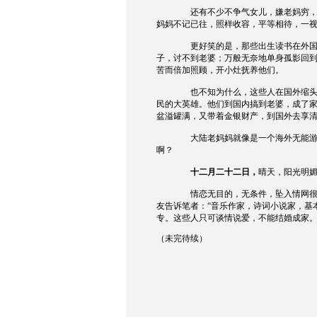
还有不少不争气女儿，嫌老妈穷
妈妈不记已往，照样收容，平等相待，一
更好笑的是，那些出生读书在外
子，讨不到老婆；万般无奈地单身孤影回
苦而倍加照顾，开小灶抚养他们。
也不知为什么，这些人在国外缩
民的大英雄。他们到国内搞到老婆，成了
盆溢罐满，又带着金银财产，到国外去享
大陆老妈妈就像是一个海外无能
啊？
十二月二十二日，
晴天，阳光明
情恋无目的，无条件，坠入情网
友告诉笔者：“音乐作家，诗词小说家，基
专。这些人只可谈情说爱，不能结婚成家。
（未完待续）