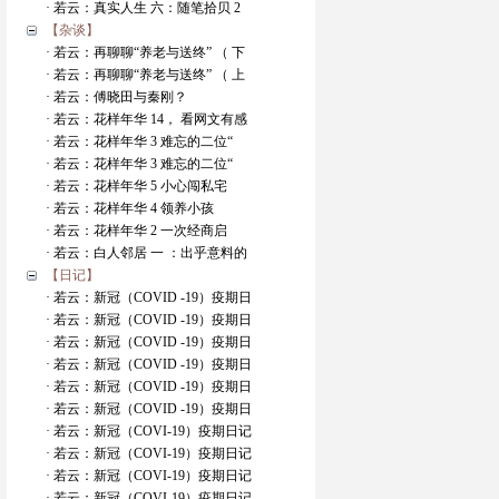
· 若云：真实人生 六：随笔拾贝 2
【杂谈】
· 若云：再聊聊“养老与送终” （ 下
· 若云：再聊聊“养老与送终” （ 上
· 若云：傅晓田与秦刚？
· 若云：花样年华 14， 看网文有感
· 若云：花样年华 3 难忘的二位“
· 若云：花样年华 3 难忘的二位“
· 若云：花样年华 5 小心闯私宅
· 若云：花样年华 4 领养小孩
· 若云：花样年华 2 一次经商启
· 若云：白人邻居 一 ：出乎意料的
【日记】
· 若云：新冠（COVID -19）疫期日
· 若云：新冠（COVID -19）疫期日
· 若云：新冠（COVID -19）疫期日
· 若云：新冠（COVID -19）疫期日
· 若云：新冠（COVID -19）疫期日
· 若云：新冠（COVID -19）疫期日
· 若云：新冠（COVI-19）疫期日记
· 若云：新冠（COVI-19）疫期日记
· 若云：新冠（COVI-19）疫期日记
· 若云：新冠（COVI-19）疫期日记