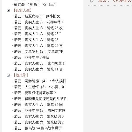
若云：《芳梦佳人》
· 醉红颜 （ 初版 ） 75 （三）
【真实人生】
· 若云：新冠病毒：一则小旧文
· 若云：真实人生 八：花样年华 1
· 若云：真实人生 六：随笔 26 改
· 若云：真实人生 六：随笔 25 “
· 若云：真实人生 六：随笔 23
· 若云：真实人生 六：随笔 24 再
· 若云：文革岁月 12： 文革是“中
· 若云：花样年华 7 生日
· 若云：真实人生 八： 家与邻居 1
· 若云：真实人生 六：随笔 11 食
【随想录】
· 若云：网游随感 （4）：华人挨打
· 若云：人生感悟（3）：小费、加
· 若云：要政权还是要改革？
· 若云：傅晓田是间谍还是内斗牺牲
· 若云：真实人生 六：随笔 34 回
· 若云：花样年华 13， 看网文有感
· 若云：真实人生 六：随笔拾贝 3
· 若云：真实人生 六：随笔拾贝 2
· 若云：俄乌战 54 俄乌战争属于