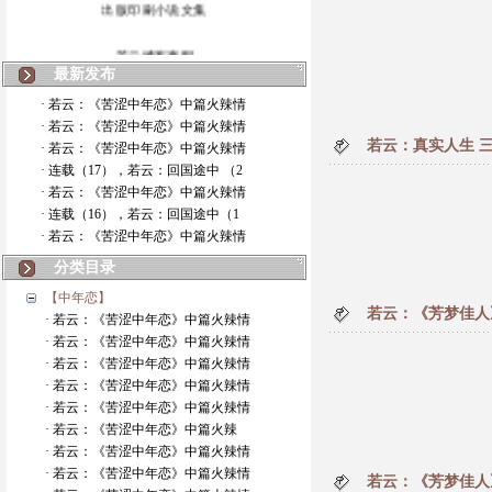
出版印刷小说文集
若云博客声明
最新发布
· 若云：《苦涩中年恋》中篇火辣情
· 若云：《苦涩中年恋》中篇火辣情
若云：真实人生 
· 若云：《苦涩中年恋》中篇火辣情
· 连载（17），若云：回国途中 （2
· 若云：《苦涩中年恋》中篇火辣情
· 连载（16），若云：回国途中（1
· 若云：《苦涩中年恋》中篇火辣情
分类目录
【中年恋】
若云：《芳梦佳人》
· 若云：《苦涩中年恋》中篇火辣情
· 若云：《苦涩中年恋》中篇火辣情
· 若云：《苦涩中年恋》中篇火辣情
· 若云：《苦涩中年恋》中篇火辣情
· 若云：《苦涩中年恋》中篇火辣情
· 若云：《苦涩中年恋》中篇火辣
· 若云：《苦涩中年恋》中篇火辣情
· 若云：《苦涩中年恋》中篇火辣情
若云：《芳梦佳人》