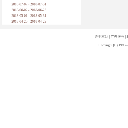
2018-07-07 - 2018-07-31
2018-06-02 - 2018-06-23
2018-05-01 - 2018-05-31
2018-04-25 - 2018-04-29
关于本站
|
广告服务
|
Copyright (C) 1998-2