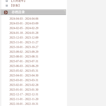
【人到老年】
【饮食】
存档目录
2024-04-03 - 2024-04-06
2024-03-01 - 2024-03-09
2024-02-05 - 2024-02-29
2024-01-18 - 2024-01-28
2023-12-03 - 2023-12-09
2023-11-01 - 2023-11-27
2023-10-01 - 2023-10-27
2023-09-02 - 2023-09-29
2023-08-01 - 2023-08-31
2023-07-01 - 2023-07-31
2023-06-03 - 2023-06-29
2023-05-02 - 2023-05-31
2023-04-01 - 2023-04-30
2023-03-01 - 2023-03-31
2023-02-01 - 2023-02-28
2023-01-01 - 2023-01-30
2022-12-17 - 2022-12-31
2022-11-01 - 2022-11-20
2022-10-01 - 2022-10-31