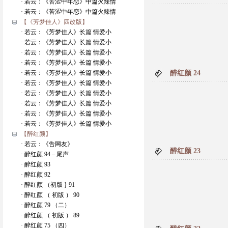
· 若云：《苦涩中年恋》中篇火辣情
· 若云：《苦涩中年恋》中篇火辣情
【《芳梦佳人》四改版】
· 若云：《芳梦佳人》长篇 情爱小
· 若云：《芳梦佳人》长篇 情爱小
· 若云：《芳梦佳人》长篇 情爱小
· 若云：《芳梦佳人》长篇 情爱小
· 若云：《芳梦佳人》长篇 情爱小
醉红颜 24
· 若云：《芳梦佳人》长篇 情爱小
· 若云：《芳梦佳人》长篇 情爱小
· 若云：《芳梦佳人》长篇 情爱小
· 若云：《芳梦佳人》长篇 情爱小
· 若云：《芳梦佳人》长篇 情爱小
【醉红颜】
· 若云：《告网友》
醉红颜 23
· 醉红颜 94 – 尾声
· 醉红颜 93
· 醉红颜 92
· 醉红颜 （初版 } 91
· 醉红颜 （ 初版 ） 90
· 醉红颜 79 （二）
· 醉红颜 （ 初版 ） 89
· 醉红颜 75 （四）