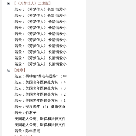
【《芳梦佳人》二改版】
· 若云：《芳梦佳人》长篇 情爱小
· 若云：《芳梦佳人》长篇 情爱小
· 若云：《芳梦佳人》 长篇情爱小
· 若云：《芳梦佳人》 长篇情爱小
· 若云：《芳梦佳人》 长篇情爱小
· 若云：《芳梦佳人》 长篇情爱小
· 若云：《芳梦佳人》 长篇情爱小
· 若云：《芳梦佳人》 长篇情爱小
· 若云：《芳梦佳人》 长篇情爱小
· 若云：《芳梦佳人》 长篇情爱小
【健康】
· 若云：再聊聊“养老与送终” （ 中
· 若云：美国老年医保处方药 （ 4
· 若云：美国老年医保处方药 （ 3
· 若云：美国老年医保处方药 （ 2
· 若云：美国老年医保处方药 （ 1
· 若云：安度晚年 （4） 健康饮食
· 若云：竹君子
· 美国老人公寓、医保和法律文件
· 美国老人公寓、医保和法律文件
· 若云：陈年旧照