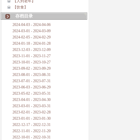
【人到老年】
【饮食】
存档目录
2024-04-03 - 2024-04-06
2024-03-01 - 2024-03-09
2024-02-05 - 2024-02-29
2024-01-18 - 2024-01-28
2023-12-03 - 2023-12-09
2023-11-01 - 2023-11-27
2023-10-01 - 2023-10-27
2023-09-02 - 2023-09-29
2023-08-01 - 2023-08-31
2023-07-01 - 2023-07-31
2023-06-03 - 2023-06-29
2023-05-02 - 2023-05-31
2023-04-01 - 2023-04-30
2023-03-01 - 2023-03-31
2023-02-01 - 2023-02-28
2023-01-01 - 2023-01-30
2022-12-17 - 2022-12-31
2022-11-01 - 2022-11-20
2022-10-01 - 2022-10-31