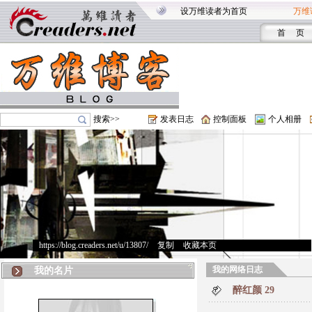
设万维读者为首页
万维
首 页
搜索>>
发表日志
控制面板
个人相册
https://blog.creaders.net/u/13807/
>
复制
>
收藏本页
我的网络日志
我的名片
醉红颜 29