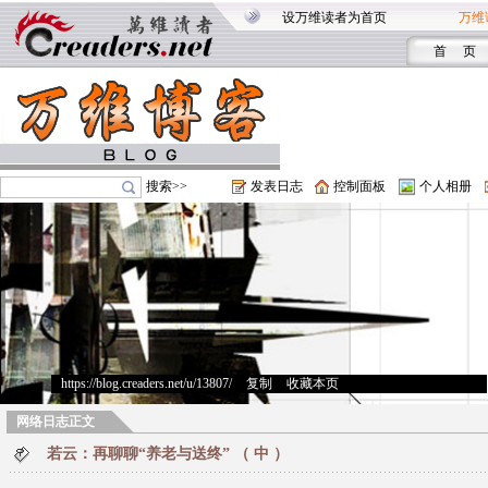
设万维读者为首页
万维
首 页
搜索>>
发表日志
控制面板
个人相册
https://blog.creaders.net/u/13807/
>
复制
>
收藏本页
网络日志正文
若云：再聊聊“养老与送终” （ 中 ）