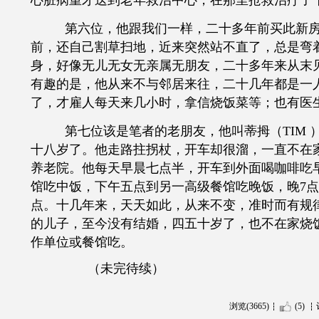
心脏病重才送到老年救治中心，在那里抢救治疗了
第六位，他跟我们一样，二十多年前买此新
前，还自己割草扫地，近来突然站不直了，总是弯
身，好像无儿无女无亲属无朋友，二十多年来从末
有趣的是，他从来不与邻居来往，二十几年都是一
了，才雇人每天来几小时，拿信烧饭菜等；也有医
第七位该是笔者的老朋友，他叫蒂拇（
TIM
十八岁了。他走路拄拐杖，开车却很溜，一直不在
养老院。他每天早晨七点半，开车到外面喝咖啡吃早
馆吃中饭，下午五点到另一高级餐馆吃晚饭，晚7点
点。十几年来，天天如此，从来不变，准时而有规
的儿子，至今没有结婚，四五十岁了，也不在家烧
作单位或餐馆吃。
（未完待续）
浏览(3665)
(5)