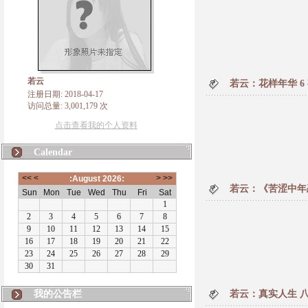
若云
若云：花样年华 6
注册日期: 2018-04-17
访问总量: 3,001,179 次
点击查看我的个人资料
Calendar
若云：《苦涩中年
我的公告栏
若云：真实人生 八