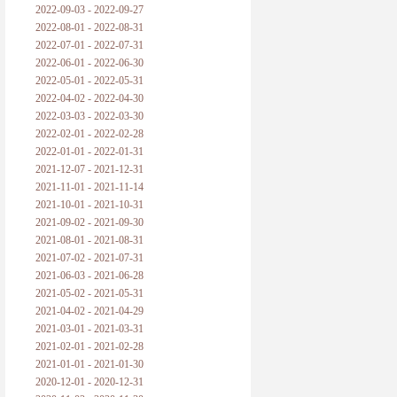
2022-09-03 - 2022-09-27
2022-08-01 - 2022-08-31
2022-07-01 - 2022-07-31
2022-06-01 - 2022-06-30
2022-05-01 - 2022-05-31
2022-04-02 - 2022-04-30
2022-03-03 - 2022-03-30
2022-02-01 - 2022-02-28
2022-01-01 - 2022-01-31
2021-12-07 - 2021-12-31
2021-11-01 - 2021-11-14
2021-10-01 - 2021-10-31
2021-09-02 - 2021-09-30
2021-08-01 - 2021-08-31
2021-07-02 - 2021-07-31
2021-06-03 - 2021-06-28
2021-05-02 - 2021-05-31
2021-04-02 - 2021-04-29
2021-03-01 - 2021-03-31
2021-02-01 - 2021-02-28
2021-01-01 - 2021-01-30
2020-12-01 - 2020-12-31