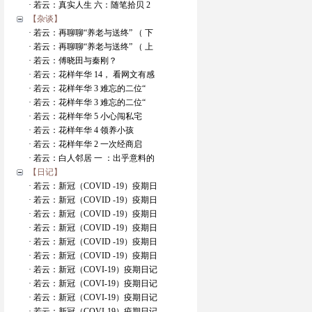
· 若云：真实人生 六：随笔拾贝 2
【杂谈】
· 若云：再聊聊“养老与送终” （ 下
· 若云：再聊聊“养老与送终” （ 上
· 若云：傅晓田与秦刚？
· 若云：花样年华 14， 看网文有感
· 若云：花样年华 3 难忘的二位“
· 若云：花样年华 3 难忘的二位“
· 若云：花样年华 5 小心闯私宅
· 若云：花样年华 4 领养小孩
· 若云：花样年华 2 一次经商启
· 若云：白人邻居 一 ：出乎意料的
【日记】
· 若云：新冠（COVID -19）疫期日
· 若云：新冠（COVID -19）疫期日
· 若云：新冠（COVID -19）疫期日
· 若云：新冠（COVID -19）疫期日
· 若云：新冠（COVID -19）疫期日
· 若云：新冠（COVID -19）疫期日
· 若云：新冠（COVI-19）疫期日记
· 若云：新冠（COVI-19）疫期日记
· 若云：新冠（COVI-19）疫期日记
· 若云：新冠（COVI-19）疫期日记