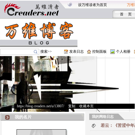
设万维读者为首页
万维
首 页
搜索>>
发表日志
控制面板
个人相册
https://blog.creaders.net/u/13807/
>
复制
>
收藏本页
我的网络日志
我的名片
若云：《苦涩中年