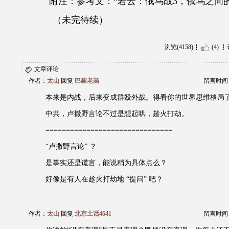
附注：参考文：“若云：俄乌战
3
，俄乌之间的
（未完待续）
浏览(4158)
(4)
文章评论
作者：
太山
回复
巴黎老高
留言时间：20
本来是内战，后来变成群殴外战。得看你的世界思维格局
中共，卢撒野言论不过是想起哄，趁火打劫。
===============================
“卢撒野言论” ？
是事实还是谎言，能说稍为具体点么？
好像是有人在趁火打劫地 “提问” 吧？
作者：
太山
回复
北京土话4641
留言时间：20