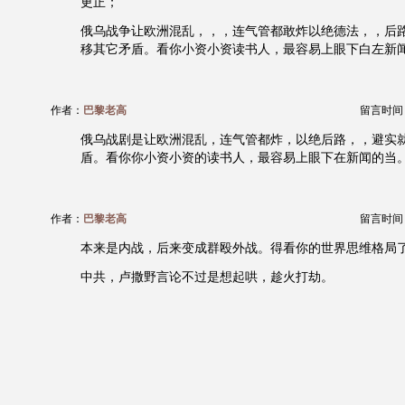
更正；
俄乌战争让欧洲混乱，，，连气管都敢炸以绝德法，，后
移其它矛盾。看你小资小资读书人，最容易上眼下白左新
作者：
巴黎老高
留言时间：20
俄乌战剧是让欧洲混乱，连气管都炸，以绝后路，，避实
盾。看你你小资小资的读书人，最容易上眼下在新闻的当
作者：
巴黎老高
留言时间：20
本来是内战，后来变成群殴外战。得看你的世界思维格局
中共，卢撒野言论不过是想起哄，趁火打劫。