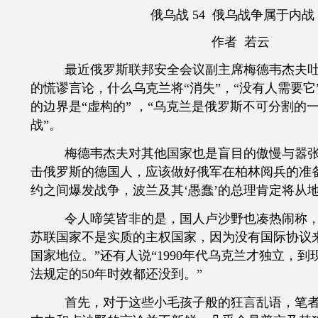
俄乌战
54 俄乌战争属于内战
作者 若云
最近俄罗斯联邦安全会议副主席梅德韦杰夫
的慌谬言论，什么乌克兰将
“消失”，“没有人需要
的边界是“虚构的” ，“乌克兰是俄罗斯不可分割的
战”。
梅德韦杰夫对其他国家也是盲目的傲慢与嚣张
击俄罗斯的德国人，应该做好俄军在柏林阅兵的准备
约之间爆发战争，波兰及其‘愚蠢’的总理肯定将从地
令人啼笑皆非的是，国人卢沙野也凑热闹称，
苏联国家不是实质的主权国家，因为没有国际协议
国家地位。”还有人说“
1990年代乌克兰才独立，到
法规定的50年时效都还没到。”
首先，对于这些小毛孩子般的狂言乱语，笔