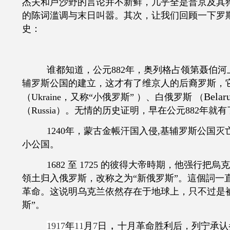
杰夫和卢沙野的言论并不新鲜，几乎全是普京及其
的陈词滥调与末日叫嚣。其次，让我们回顾一下罗
史：
谁都知道，公元
882年，奥列格占领第聂伯
辅罗斯公国的建立，这才有了维京人的后裔罗斯，
Belar
（Ukraine，又称“小俄罗斯” ）、白俄罗斯 （
（
Russia）。无情的历史证明，早在公元882年就有
1240年，蒙古金帳汗国入侵,基辅罗斯公国
小公国。
1682 至 1725 的彼得大帝時期，他强行
領土归入俄罗斯，改称之为“新俄罗斯”。這個詞一直
革命。这说明乌克兰依然存在于地球上，只不过是被
斯”。
，
1917
年
11
月
7
日
十月革命胜利后，列宁承认