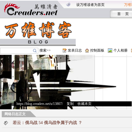
设万维读者为首页
万维
首 页
搜索>>
发表日志
控制面板
个人相册
https://blog.creaders.net/u/13807/
>
复制
>
收藏本页
网络日志正文
若云：俄乌战 54 俄乌战争属于内战 ？