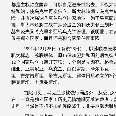
都是主权独立国家，可以自愿进来或出去。不仅如
特和約，使乌克兰再次独立。斯大林時期，乌克兰
國，并再次强调乌克兰独立国家地位；为了烏克蘭
裡，斯大林还將二战前瓜分波兰的利沃夫領土划归
赫鲁晓夫又將克里米亞给乌克兰管理。很明显，在
仅是獨立国家，而且还是聯合國常任理事國！
1991年12月25日（有说26日），以苏联总
职为标志，苏联解体。原15個加盟共和国前后恢復
12个国家独立（离开苏联），分别是立陶宛、格鲁
维亚、亚美尼亚、
乌克兰、
白俄罗斯、摩尔多瓦、
坦、吉尔吉斯坦、塔吉克斯坦。解体日后独立的3
萨克斯坦、土库曼斯坦。
由此可见，乌克兰除被强行霸占外，从公元
在，一直是独立国家！历史无情地嘲弄着独裁者，
走狗。显然是不折不扣的侵略战争，非要厚颜无耻