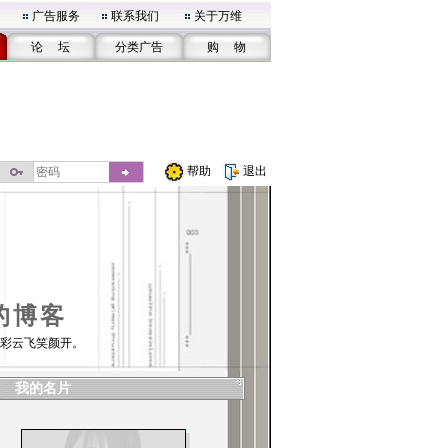
广告服务
联系我们
关于万维
论 坛
分类广告
购 物
帮助
退出
的博客
彩云飞笑颜开。
我的名片