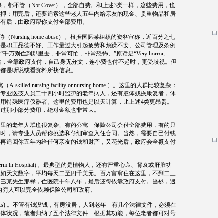
保，都不管（
Not Cover
），全部自费。和上述
3
类一样，这些费用，也
抵押；用完后，还要追索这些老人五年内给亲友的现金、贵重物品和房
所有后，由政府帮你支付全部费用。
待（
Nursing home abuse
）。根据国际某组织的资料宣称，近百分之七
因是职工品德不好、工作量过大引起疲劳和烦躁不安、公司管理及条例
：
“
千万别住到那里去，非常可怕，非常恐怖。
”
原话是
“Very horror,
后，全靠政府支付，自己身无分文，连小费也付不起时，更受歧视。但
些都是听说或看资料所获信息。
寓（
A skilled nursing facility or nursing home
）。这里的人群比较复杂：
要专业医技人员二十四小时监护的老年病人，还有肢体残疾康复者，休
使用特殊医疗仪器者。这里的费用也是以天计算，比上述
4
类更昂贵。
不过那小部分费用，绝对金额也非常大。
这里的老年人群也很复杂。有的公寓，保险公司会付全部费用，有的只
要时，请专业人员帮你挑选和仔细审查入住合同。当然，需要自己付钱
，再追回你五年内给任何亲友的钱和财产，又花光后，政府会全额支付
rm in Hospital)
。最典型的是植物人，还有严重心衰、肾衰或肝脏功
用如天文数字，平均每天二至四千美元。百万富翁住在这里，不到二三
像巴某先生那样，住医院十年八年，最后还得依靠政府支付。当然，遇
的穷人可以完全依赖保险公司和政府。
ts)
。不管有钱没钱，有房没房，人到老年，有几个法律文件，必须在
身体状况，笔者归纳了五个法律文件，根据其功能，每位老者都可对号