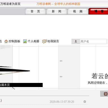
设万维读者为首页
万维读者网 -- 全球华人的精神家园
首 页
新 闻
视 频
博 客
志
控制面板
个人相册
给我留言
若云
风雨过情犹在，
收藏本页
上）
2020-06-13 07:39:26