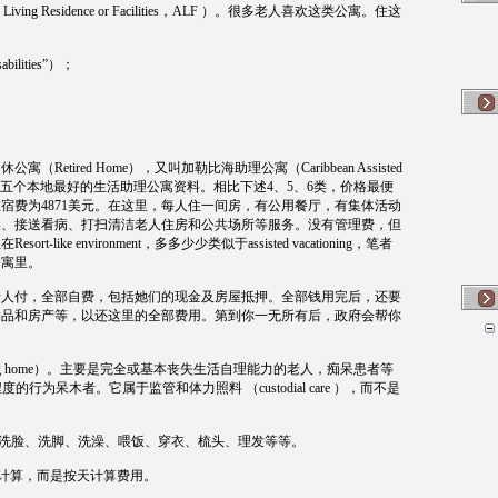
 Living Residence or Facilities
，
ALF
）。很多老人喜欢这类公寓。住这
abilities
”）；
退休公寓（
Retired Home
），又叫加勒比海助理公寓（
Caribbean Assisted
五个本地最好的生活助理公寓资料。相比下述
4
、
5
、
6
类，价格最便
住宿费为
4871
美元。在这里，每人住一间房，有公用餐厅，有集体活动
澡、接送看病、打扫清洁老人住房和公共场所等服务。没有管理费，但
住在
Resort-like environment
，多多少少类似于
assisted vacationing
，笔者
公寓里。
老人付，全部自费，包括她们的现金及房屋抵押。全部钱用完后，还要
物品和房产等，以还这里的全部费用。第到你一无所有后，政府会帮你
g home
）。主要是完全或基本丧失生活自理能力的老人，痴呆患者等
程度的行为呆木者。它属于监管和体力照料
（
custodial care
），而不是
洗脸、洗脚、洗澡、喂饭、穿衣、梳头、理发等等。
计算，而是按天计算费用。