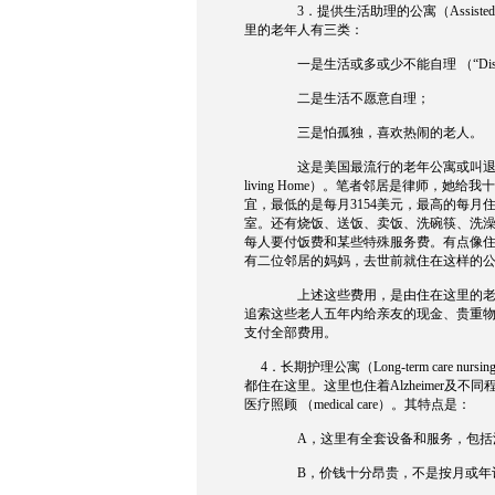
3
．提供生活助理的公寓（
Assisted
里的老年人有三类：
一是生活或多或少不能自理
（
“Dis
二是生活不愿意自理；
三是怕孤独，喜欢热闹的老人。
这是美国最流行的老年公寓或叫
living Home
）。笔者邻居是律师，她给我十
宜，最低的是每月
3154
美元，最高的每月
室。还有烧饭、送饭、卖饭、洗碗筷、洗
每人要付饭费和某些特殊服务费。有点像
有二位邻居的妈妈，去世前就住在这样的
上述这些费用，是由住在这里的
追索这些老人五年内给亲友的现金、贵重
支付全部费用。
4
．长期护理公寓（
Long-term care nursin
都住在这里。这里也住着
Alzheimer
及不同
医疗照顾
（
medical care
）。其特点是：
A
，这里有全套设备和服务，包括
B
，价钱十分昂贵，不是按月或年