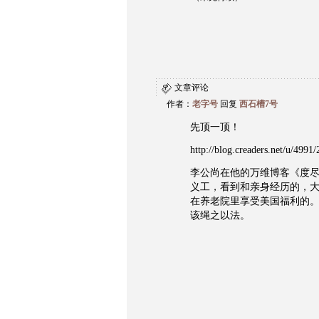
文章评论
作者：
老字号
回复
西石槽7号
先顶一顶！
http://blog.creaders.net/u/499
李公尚在他的万维博客《度
义工，看到和亲身经历的，
在养老院里享受美国福利的
该绳之以法。