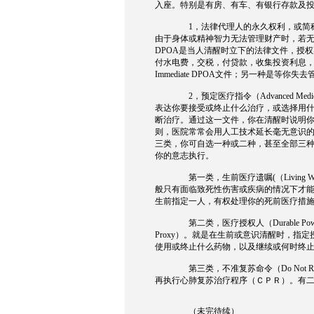
入座。特别是有房、有车、有银行存款及
1
，法律代理人的永久权利，或简
由于身体或精神智力无法管理财产时，若
DPOA
是当人清醒时立下的法律文件，授权
付水电费，交税，付贷款，收集投资利息
Immediate DPOA
文件；另一种是等你失去
2
，预定医疗指令（
Advanced Medic
表达你要接受或终止什么治疗，或选择用
断治疗。通过这一文件，你在清醒时说明
则，医院常常会用人工技术延长毫无意识
三类，你可自选一种或二种，甚至全部三
你的意志执行。
第一类，生前医疗遗嘱
(
（
Living W
般只有面临致死性伤害或疾病的情况下才
生前指定一人，有权处理你的死前医疗措
第二类，医疗授权人（
Durable Powe
Proxy
）。就是在生前或意识清醒时，指定
使用或终止什么药物，以及继续或何时终
第三类，不准复苏命令（
Do Not Re
再执行心肺复苏治疗程序（ＣＰＲ）。有
（未完待续）