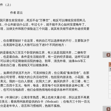
件
（上）
作者
若云
国只要生前安排好，死后不会
“
万事空
”
，相反可以继续安排照料儿
说，什么年龄说什么话，年过七十，就不能不关心如何安度晚年了。
环境，法律文件和医疗保险这三个问题，就其有关细节或申办途径简要
了，住在哪里较好？在这里，有的自己可以选择有的不行，主要取决于
此，在美国年迈老人大致可以住下述
6
个不同的地方：
的是最低为三至五个卧室的独立房，有人说是花园洋房，二侧有空
服，也是最自由。条件是生活能自理，有一定的经济基础。这样可以请
也可以请公司定期做前后院的修边、割草、清洗外墙、油漆
deck
等工
都喜欢自己做，既省钱又可以锻炼身体。
）。如果经济状况不允许，可卖掉独立房，住公寓或
“
集体宿舍
”
。在那
。由公司管理，有较大的公共活动空间，包括室内游泳池、小花园、炼
百美元。我的一位白人朋友，比我大二岁。她买的房子，在三楼，有二
理费二百四十五元。每州，每县，甚至每个社区都有很多这种公寓，可
到，也可问当地政府，他们会很热情地给你提供各种不同资料。
老年（年满
62
岁）公寓非常熟悉，网上也有大量介绍，所以这里不再累
百美元；看病用州政府提供的白卡（
Medicaid
）；住每月三十到一百元
部分是老年华人，语言和习惯相同，热闹不孤独。