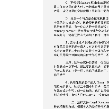
C
，不管是
Medicare
和
Medicaid
医
是由住在这里的老人付，包括现金及房屋
产等，以还这里的全部费用；第到你一无
D
，最后一个特点是会被歧视和虐
十五的老人被虐待过。这份资料分析其原
执行有问题等。有一位白人护士跟笔者说
extremely horrible!
”特别是银行财产全花光
事实如何，笔者还没有去详细了解过，这
5
．需专业技术照顾的老年护育公
有住院后康复期老年病人，有各种疾病需
克后患者需要二十四小时监控生命体征和
幸好的是医疗保险机构会付大部分费用，
注意，这种公寓种类繁多，住在
付部分或一点不付。所以要认真挑选，必
的老人和第
3
、
4
类一样，当你的钱花光了
你的费用。
6
．长期住院的老年病人
(Long – Te
能衰竭的病人。这是二十四小时特护，费
年就会成为乞丐，或一贫如洗。她们如果
到这种情况，有钱人只付
COPAY
，没有钱
二．法律文件
(Legal Documen
神志清醒时办好。根据各人的经济条件和