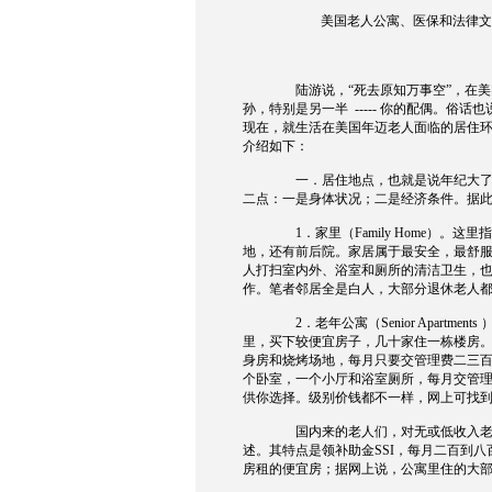
美国老人公寓、医保和法律文
陆游说，
“
死去原知万事空
”
，在美
孙，特别是另一半
-----
你的配偶。俗话也
现在，就生活在美国年迈老人面临的居住
介绍如下：
一．居住地点，也就是说年纪大
二点：一是身体状况；二是经济条件。据
1
．家里（
Family Home
）。这里指
地，还有前后院。家居属于最安全，最舒
人打扫室内外、浴室和厕所的清洁卫生，
作。笔者邻居全是白人，大部分退休老人
2
．老年公寓（
Senior Apartments
里，买下较便宜房子，几十家住一栋楼房
身房和烧烤场地，每月只要交管理费二三
个卧室，一个小厅和浴室厕所，每月交管
供你选择。级别价钱都不一样，网上可找
国内来的老人们，对无或低收入
述。其特点是领补助金
SSI
，每月二百到八
房租的便宜房；据网上说，公寓里住的大