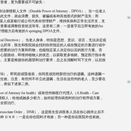
投资者，更为重要或不可缺失：
称法律授权人文件（
Durable Power of Attorney
，
DPOA
）。当一位老人
无此文件，就会浪费、损失、被骗或各种其他形式的财产流失；而
某人或某银行或公司代表你管理财产，维持疾病和正常生活开支，支
，查看或调整投资状况等等。这里有二类：一是签字后立即有效的
An
管理能力后有效的
A springing DPOA
文件。
.
al Directives
）。当老人身体，特别是思想、意识、语言，无法决定或
什么药等，医生和医院就会找到你所指定的人或你预定的方案进行或中
你想要的治疗方案和药物，也能指定某人决定你以后的医疗方案。否
的心脏跳动，即维持植物人的状态，以获取更多钱财。预定医疗指令有
种。主要是根据你的愿望和治疗要求，总之在清醒时写下文件，以后按
ill
）。即死前或昏迷前，你同意或拒绝那些治疗的遗嘱。这种遗嘱一
能生效。注意，有些州不许立此遗嘱，生活在这些州的老人，至少要在
施，类似下述第二类。
r of Attorney for health
）或有些州称医疗代理人（
A Health – Care
授权人；给他或她多少权力，如何处理你病危时的治疗程序或方案，
止全部治疗。
suscitate Order
，
DNR
）。这是医生告诉医务人员在你心跳停止后不
二种
ＤＮＲ：一是在你住院时才有效；另一种是你在医院外也有效。