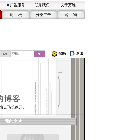
广告服务
联系我们
关于万维
论 坛
分类广告
购 物
帮助
退出
的博客
彩云飞笑颜开。
我的名片