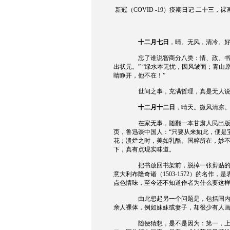
新冠（
COVID -19
）疫期日记
二十三，裸
十二月七日
，晴。无风，清冷。
忘了谁说智商分八类：情、政、书
出状元。”
“绿水本无忧，因风皱面；青山
睛睁开，他不在！”
世间之事，充满哲理，真是无人说得
十二月十二日
，晴天。微风清凉
在家无事，随翻一本甘肃人民出
页，鲁迅谈中国人：“只要从来如此，便是
花；溃烂之时，美如乳酪。国粹所在，妙不
下，真有点现实味道。
把书放回书架前，脱掉一张剪贴
意大利布隆奇诸（
1503-1572
）的名作，是
点色情味，至今还不知道作者为什么要这
由此想起另一个问题是，包括国
亲人裸体，例如妹妹或妻子，却很少有人
随便猜想，是不是因为：第一，