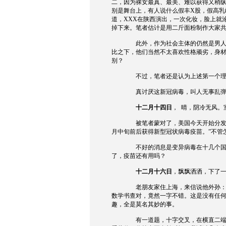
二，因为裸女最真、最美、难以获得又稍
别是舞台上，有人说什么假丰
X
股，假高乳
道，
XXX
在陕西演出，一次化妆，脸上就
掉下来。笔者估计是用二斤面粉制作大家
此外，作为社会主体的仍然是男
比之下，他们当然不太喜欢性格顽劣，身
别？
不过，笔者还是认为上述第一个
真讨厌这新冠病毒，叫人无事乱
十二月十四日
，
晴，阴冷无风。
被笔者蒙对了，美国今天开始分
月中旬前后获得新型冠状病毒疫苗。”不管
不好的消息是变异病毒在十几个
了，疫苗还有用吗？
十二月十六日
，飘飘洒洒，下了
老朋友家住上海，来信说他外孙：
数学书查对，竟然一字不错。这是没有任
趣，全是莫名其妙的事。
有一道题，十字交叉，在横直二