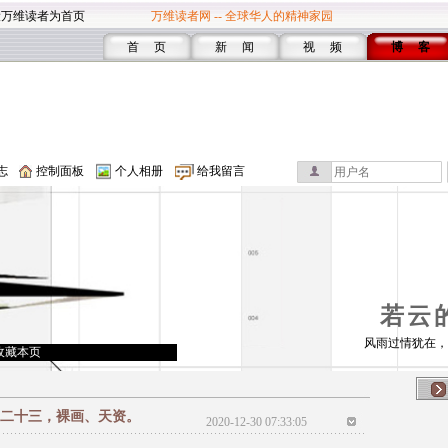
设万维读者为首页
万维读者网 -- 全球华人的精神家园
首 页
新 闻
视 频
博 客
志
控制面板
个人相册
给我留言
若云
风雨过情犹在，
收藏本页
记 二十三，裸画、天资。
2020-12-30 07:33:05