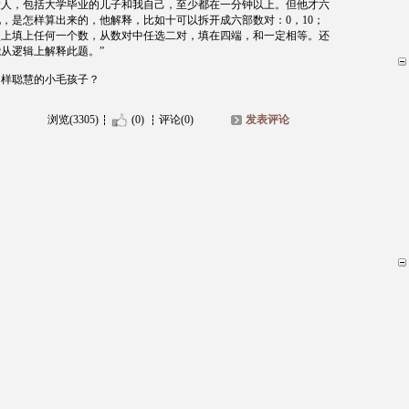
大人，包括大学毕业的儿子和我自己，至少都在一分钟以上。但他才六
他，是怎样算出来的，他解释，比如十可以拆开成六部数对：
0
，
10
；
点上填上任何一个数，从数对中任选二对，填在四端，和一定相等。还
从逻辑上解释此题。”
同样聪慧的小毛孩子？
浏览(3305)
(0)
评论(0)
发表评论