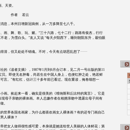
画、天资。
作者
若云
好消息，本州日增新冠病例，从一万多降至七八千。
、画、舞、歌、玩、赌。“三十六路，七十二行；路路有俊杰，行行
原不老，为雪白头。”友人又说
“每天夕阳西下，睡到朝阳东升，最怕眼
清，但又处处不销魂。不对，今天有点胡思乱想了······
。
版社的《读者文摘》，
1987
年
1
月到
6
月合订本，见二月一号出版的第
11
宝贝。即使无名肿毒，尚若生在中国人身上，也便红肿之处，艳若鲜
可言。”有红杠，估计三十多年前已看过。现在重读，掩卷细想一
的小画。捡起来一看，确实是很美的《维纳斯和丘比特的寓言》。它是
表现母子亲吻的裸体画。本人总嫌作者在相拥亲吻中透露出母子间有
样做。
内的世界各国名画家，为什么都喜欢画女人裸体画？有的还专门画自己
画男人裸体？
上帝把女人做得很性感可爱，本身就是她送给世人美丽的人体鲜花；第