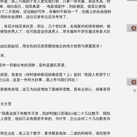
纵即逝；第三可能由于女人爱化妆打扮，只要一穿衣服，就会失真。特
峰，假白面孔，假高鼻梁······电影戏剧中，到处都是。据某记者报
涂了二斤面粉。还说她好可怜，录像时不敢动一下，怕脸上的化妆面粉
共用的化妆调料，这位记者有点逗乐夸张了。
人，肯花大钱买来欣赏，所以，几个世纪来，名画家对此情有独钟。相
材硬怪的男人了；也可能是这些臭男人，穿衣服和不穿衣服没有多大区
理由比较贴切，用女性的完美荣耀造物主的伟大智慧与厚重恩泽！
弹琴。
室外一切都出奇的清静，室外是摄氏零度。
发疫苗。笔者在（何时接种新冠病毒疫苗？上）提到
“美国人有望于
12
怎么说，这是一件特大好事，愿上帝与我们同在！
国家都有发现，这又为抗疫增加了困难和变数。真有点担心，病毒变异
一天大雪
“我看这孩子有数学天资，四岁时随口背诵出π值二十几位数字。我找
何人授意，他自己从电视里学来的。为什学，怎么会对二十几位数有兴
端和交点处，填上五个数字，要求横直相加，二者的和相等。请你暂停