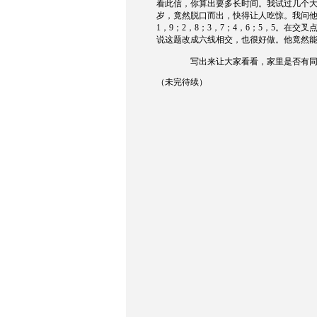
看此信，你算出要多长时间。我试过几个
岁，竟然脱口而出，快得让人吃惊。我问
1
，
9
；
2
，
8
；
3
，
7
；
4
，
6
；
5
，
5
。在交叉
说这题改成六线相交，也很好做。他竟然能
写出来让大家看看，家里是否有
（未完待续）