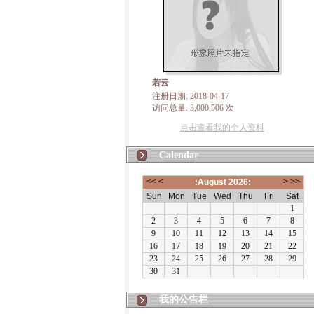
若云
注册日期: 2018-04-17
访问总量: 3,000,506 次
点击查看我的个人资料
Calendar
我的公告栏