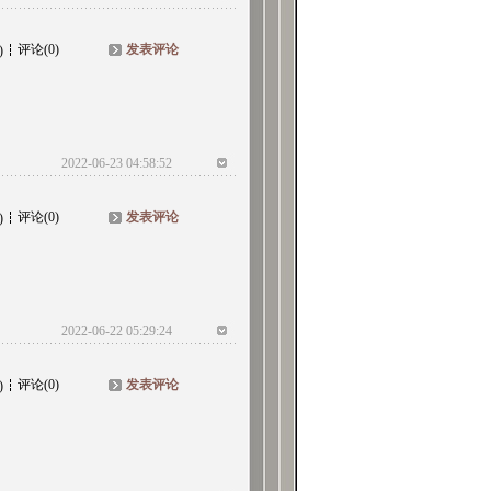
评论(0)
发表评论
)
2022-06-23 04:58:52
评论(0)
发表评论
)
2022-06-22 05:29:24
评论(0)
发表评论
)