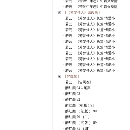
· 若云：《苦涩中年恋》中篇火辣情
· 若云：《苦涩中年恋》中篇火辣情
【《芳梦佳人》四改版】
· 若云：《芳梦佳人》长篇 情爱小
· 若云：《芳梦佳人》长篇 情爱小
· 若云：《芳梦佳人》长篇 情爱小
· 若云：《芳梦佳人》长篇 情爱小
· 若云：《芳梦佳人》长篇 情爱小
· 若云：《芳梦佳人》长篇 情爱小
· 若云：《芳梦佳人》长篇 情爱小
· 若云：《芳梦佳人》长篇 情爱小
· 若云：《芳梦佳人》长篇 情爱小
· 若云：《芳梦佳人》长篇 情爱小
【醉红颜】
· 若云：《告网友》
· 醉红颜 94 – 尾声
· 醉红颜 93
· 醉红颜 92
· 醉红颜 （初版 } 91
· 醉红颜 （ 初版 ） 90
· 醉红颜 79 （二）
· 醉红颜 （ 初版 ） 89
· 醉红颜 75 （四）