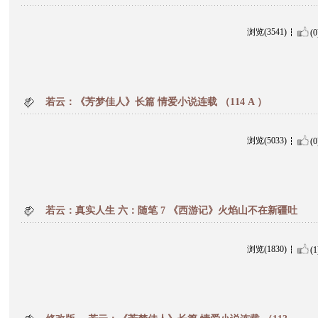
浏览(3541)
(0
若云：《芳梦佳人》长篇 情爱小说连载 （114 A ）
浏览(5033)
(0
若云：真实人生 六：随笔 7 《西游记》火焰山不在新疆吐
浏览(1830)
(1